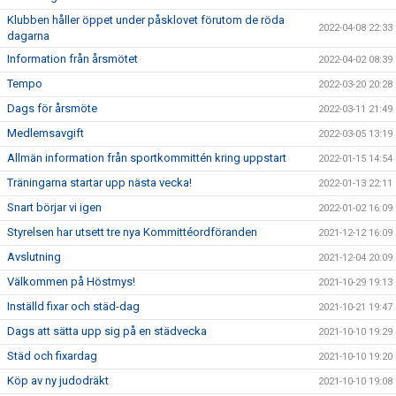
Klubben håller öppet under påsklovet förutom de röda
2022-04-08 22:33
dagarna
Information från årsmötet
2022-04-02 08:39
Tempo
2022-03-20 20:28
Dags för årsmöte
2022-03-11 21:49
Medlemsavgift
2022-03-05 13:19
Allmän information från sportkommittén kring uppstart
2022-01-15 14:54
Träningarna startar upp nästa vecka!
2022-01-13 22:11
Snart börjar vi igen
2022-01-02 16:09
Styrelsen har utsett tre nya Kommittéordföranden
2021-12-12 16:09
Avslutning
2021-12-04 20:09
Välkommen på Höstmys!
2021-10-29 19:13
Inställd fixar och städ-dag
2021-10-21 19:47
Dags att sätta upp sig på en städvecka
2021-10-10 19:29
Städ och fixardag
2021-10-10 19:20
Köp av ny judodräkt
2021-10-10 19:08