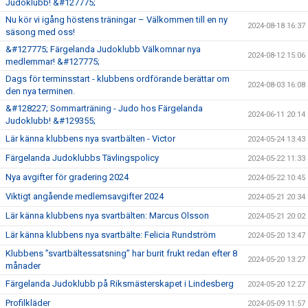
Judoklubb! &#127775;
Nu kör vi igång höstens träningar – Välkommen till en ny
2024-08-18 16:37
säsong med oss!
&#127775; Färgelanda Judoklubb Välkomnar nya
2024-08-12 15:06
medlemmar! &#127775;
Dags för terminsstart - klubbens ordförande berättar om
2024-08-03 16:08
den nya terminen.
&#128227; Sommarträning - Judo hos Färgelanda
2024-06-11 20:14
Judoklubb! &#129355;
Lär känna klubbens nya svartbälten - Victor
2024-05-24 13:43
Färgelanda Judoklubbs Tävlingspolicy
2024-05-22 11:33
Nya avgifter för gradering 2024
2024-05-22 10:45
Viktigt angående medlemsavgifter 2024
2024-05-21 20:34
Lär känna klubbens nya svartbälten: Marcus Olsson
2024-05-21 20:02
Lär känna klubbens nya svartbälte: Felicia Rundström
2024-05-20 13:47
Klubbens ”svartbältessatsning” har burit frukt redan efter 8
2024-05-20 13:27
månader
Färgelanda Judoklubb på Riksmästerskapet i Lindesberg
2024-05-20 12:27
Profilkläder
2024-05-09 11:57