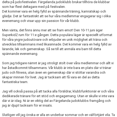
delta på judofestivalen. Färgelanda judoklubb brukar tillhöra de klubbar
som har flest deltagare med på festivalen.
Det kommer vara en helg fylld av spännande träning, kamratskap och
glädje. Det är fantastiskt att se hur våra medlemmar engagerar sig i olika
evenemang och visar upp sin passion för vår klubb.
Men vänta, det finns ännu mer att se fram emot! Den 10-11 juni äger
SuperkidZ rum för 11:e gången. Detta populära läger är speciellt utformat
för våra yngre judoutövare och erbjuder en unik möjlighet att träna och
utvecklas tillsammans med likasinnade. Det kommer vara en helg fylld av
lärande, lek och gemenskap. Så se till att anmäla era barn till detta
spännande evenemang.
Som jag tidigare nämnt är jag otroligt stolt över våra medlemmar och allt vi
har åstadkommit tillsammans. Vår klubb är inte bara en plats där vi tränar
judo och fitness, utan även en gemenskap där vi stöttar varandra och
skapar minnen för livet. Jag är tacksam att få vara en del av detta
fantastiska team.
Jag vill också passa på att tacka alla föräldrar, klubbfunktionär er och våra
dedikerade tränare för ert stöd och engagemang. Utan er skulle vi inte vara
där vi är idag. Ni är en viktig del av Färgelanda judoklubbs framgång och
jag är djupt tacksam för er insats.
Slutligen vill jag önska er alla en underbar sommar och en välförtjänt vila. Ta