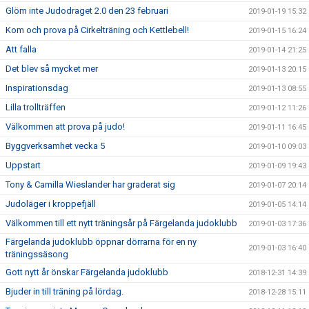
Glöm inte Judodraget 2.0 den 23 februari
2019-01-19 15:32
Kom och prova på Cirkelträning och Kettlebell!
2019-01-15 16:24
Att falla
2019-01-14 21:25
Det blev så mycket mer
2019-01-13 20:15
Inspirationsdag
2019-01-13 08:55
Lilla trollträffen
2019-01-12 11:26
Välkommen att prova på judo!
2019-01-11 16:45
Byggverksamhet vecka 5
2019-01-10 09:03
Uppstart
2019-01-09 19:43
Tony & Camilla Wieslander har graderat sig
2019-01-07 20:14
Judoläger i kroppefjäll
2019-01-05 14:14
Välkommen till ett nytt träningsår på Färgelanda judoklubb
2019-01-03 17:36
Färgelanda judoklubb öppnar dörrarna för en ny
2019-01-03 16:40
träningssäsong
Gott nytt år önskar Färgelanda judoklubb
2018-12-31 14:39
Bjuder in till träning på lördag.
2018-12-28 15:11