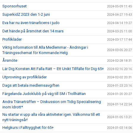
Sponsorhuset
2024-05-09 11:45
SuperkidZ 2023 den 1-2 juni
2024-04-27 19:43
Eva har nu även tränarlicens i judo
2024-04-14 19:27
Det hände på årsmötet den 14 mars
2024-03-25 11:00
Profilkläder
2024-03-17 17:44
Viktig Information till Alla Medlemmar - Ändringar i
2024-03-05 20:27
Träningsschemat för Kommande Helg
Årsmöte
2024-02-28 18:31
Lär Dig Konsten Att Falla Rätt – Ett Unikt Tillfälle för Dig 65+
2024-02-16 20:16
Utprovning av profilkläder
2024-02-02 20:31
Dags att betala medlemsavgiften
2024-01-23 23:16
Färgelanda Judoklubb på väg till SM i Trollhättan
2024-01-20 20:27
Andra Tränarträffen – Diskussion om Tidig Specialisering
2024-01-14 22:54
inom Idrott*
Nu startar vi upp alla våra aktiviteter igen. Välkomna till ett
2024-01-05 13:21
nytt träningsår!
Helgkurs i Falltrygghet för 65+
2024-01-03 14:06