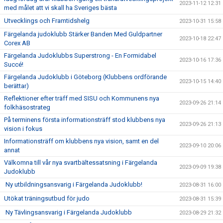
2023-11-12 12:31
med målet att vi skall ha Sveriges bästa
Utvecklings och Framtidshelg
2023-10-31 15:58
Färgelanda judoklubb Stärker Banden Med Guldpartner
2023-10-18 22:47
Corex AB
Färgelanda Judoklubbs Superstrong - En Formidabel
2023-10-16 17:36
Succé!
Färgelanda Judoklubb i Göteborg (Klubbens ordförande
2023-10-15 14:40
berättar)
Reflektioner efter träff med SISU och Kommunens nya
2023-09-26 21:14
folkhäsostrateg
På terminens första informationsträff stod klubbens nya
2023-09-26 21:13
vision i fokus
Informationsträff om klubbens nya vision, samt en del
2023-09-10 20:06
annat
Välkomna till vår nya svartbältessatsning i Färgelanda
2023-09-09 19:38
Judoklubb
Ny utbildningsansvarig i Färgelanda Judoklubb!
2023-08-31 16:00
Utökat träningsutbud för judo
2023-08-31 15:39
Ny Tävlingsansvarig i Färgelanda Judoklubb
2023-08-29 21:32