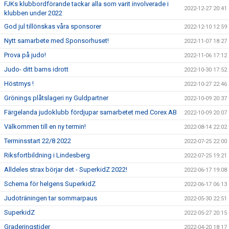
FJKs klubbordförande tackar alla som varit involverade i
2022-12-27 20:41
klubben under 2022
God jul tillönskas våra sponsorer
2022-12-10 12:59
Nytt samarbete med Sponsorhuset!
2022-11-07 18:27
Prova på judo!
2022-11-06 17:12
Judo- ditt barns idrott
2022-10-30 17:52
Höstmys !
2022-10-27 22:46
Grönings plåtslageri ny Guldpartner
2022-10-09 20:37
Färgelanda judoklubb fördjupar samarbetet med Corex AB
2022-10-09 20:07
Välkommen till en ny termin!
2022-08-14 22:02
Terminsstart 22/8 2022
2022-07-25 22:00
Riksfortbildning i Lindesberg
2022-07-25 19:21
Alldeles strax börjar det - SuperkidZ 2022!
2022-06-17 19:08
Schema för helgens SuperkidZ
2022-06-17 06:13
Judoträningen tar sommarpaus
2022-05-30 22:51
SuperkidZ
2022-05-27 20:15
Graderingstider
2022-04-20 18:17