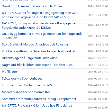
David Borg Hansen graderade sig till 2 dan
2024-12-15 16:04
&#127775; Corex förlänger sitt engagemang som Guld-
2024-12-03 19:09
sponsor för Färgelanda Judo Klubb! &#127775;
&#128226; tommywidekarr.se stärker sitt engagemang för
2024-11-12 20:55
Färgelanda Judo Klubb! &#128226;
DaLe Bygg fortsätter att vara guldsponsor för Färgelanda
2024-11-12 14:21
Judoklubb
Stort Grattis till Marcus, Amadeus och Roxanna!
2024-11-12 13:53
Klubbens ordförande delar sina tankar i höstmörkret
2024-11-05 19:05
Distriktsläger på Färgelanda Judoklubb!
2024-10-25 11:10
Några ord från klubben ordförande - oktober 2024
2024-10-04 14:49
Profilkläder
2024-09-29 11:40
Stötta oss via Sponsorhuset
2024-09-29 11:34
Information om Falltrygghet för +65
2024-09-19 19:15
Ny ordförande för sportkommittén!
2024-09-15 12:43
Kommittéordförandekonferens lördag 14 september
2024-09-13 22:03
&#127775; Prova på kvällar - Judo hos Färgelanda
2024-08-20 22:04