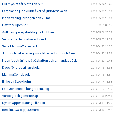
Hur mycket får plats i en bil?
2019-05-24 15:46
Färgelanda judoklubb åker på judofestivalen
2019-05-23 19:19
Ingen träning lördagen den 25 maj
2019-05-23 19:09
Dax för SuperkidZ!
2019-05-16
Äntligen grejar/städdag på klubben!
2019-05-06 20:33
Viktig info i händelse av brand
2019-05-02 19:08
Sista MammaComeback
2019-04-30 14:20
Judo och cirketräning inställd på valborg och 1 maj
2019-04-23 17:56
Ingen judoträning på påskafton och annandagpåsk
2019-04-20 10:43
Dags för graderingsskola
2019-04-16 15:38
MammaComeback
2019-04-16 13:51
En helg i Stockholm
2019-04-14 16:53
Lars Johansson har graderat sig
2019-04-13 15:16
Varberg och gemenskap
2019-04-06 22:43
Nyhet! Öppen träning - fitness
2019-03-31 11:35
Resultat GO cup, 30 mars
2019-03-30 16:42