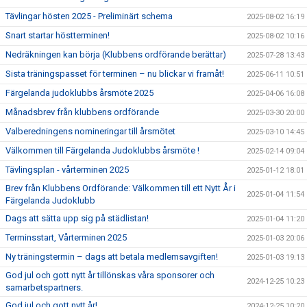
Tävlingar hösten 2025 - Preliminärt schema
2025-08-02 16:19
Snart startar höstterminen!
2025-08-02 10:16
Nedräkningen kan börja (Klubbens ordförande berättar)
2025-07-28 13:43
Sista träningspasset för terminen – nu blickar vi framåt!
2025-06-11 10:51
Färgelanda judoklubbs årsmöte 2025
2025-04-06 16:08
Månadsbrev från klubbens ordförande
2025-03-30 20:00
Valberedningens nomineringar till årsmötet
2025-03-10 14:45
Välkommen till Färgelanda Judoklubbs årsmöte !
2025-02-14 09:04
Tävlingsplan - vårterminen 2025
2025-01-12 18:01
Brev från Klubbens Ordförande: Välkommen till ett Nytt År i
2025-01-04 11:54
Färgelanda Judoklubb
Dags att sätta upp sig på städlistan!
2025-01-04 11:20
Terminsstart, Vårterminen 2025
2025-01-03 20:06
Ny träningstermin – dags att betala medlemsavgiften!
2025-01-03 19:13
God jul och gott nytt år tillönskas våra sponsorer och
2024-12-25 10:23
samarbetspartners.
God jul och gott nytt år!
2024-12-25 10:20