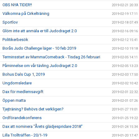
OBS NYA TIDER!!
2019-02-21 20:33
Välkomna på Cirkelträning
2019-02-19 17:11
Sportlov
2019-02-18 07:49
Glöm inte att anmäla er till Judodraget 2.0
2019-02-16 09:16
Politikerbesök
2019-02-12 15:41
Borås Judo Challenge läger - 10 feb 2019
2019-02-10 19:18
Terminsstart av MammaComeback - Tisdag 26 februari
2019-02-05 14:11
Påminnelse om vår tävling Judodraget 2.0
2019-02-05 13:23
Bohus Dals Cup 1, 2019
2019-02-03 17:50
Ungdomsledare
2019-02-02 10:42
Dax för medlemsavgift
2019-02-01 22:32
Öppen matta
2019-02-01 07:26
Tjejträning? Behövs det verkligen?
2019-01-27 19:01
Ordförandekonferens
2019-01-25 19:22
Dax att nominera "Årets glädjespridare 2018"
2019-01-24 15:34
Lilla Trollträffen - 20/1-19
2019-01-20 17:47