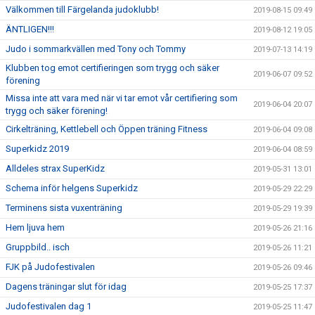
Välkommen till Färgelanda judoklubb!
2019-08-15 09:49
ÄNTLIGEN!!!
2019-08-12 19:05
Judo i sommarkvällen med Tony och Tommy
2019-07-13 14:19
Klubben tog emot certifieringen som trygg och säker
2019-06-07 09:52
förening
Missa inte att vara med när vi tar emot vår certifiering som
2019-06-04 20:07
trygg och säker förening!
Cirkelträning, Kettlebell och Öppen träning Fitness
2019-06-04 09:08
Superkidz 2019
2019-06-04 08:59
Alldeles strax SuperKidz
2019-05-31 13:01
Schema inför helgens Superkidz
2019-05-29 22:29
Terminens sista vuxenträning
2019-05-29 19:39
Hem ljuva hem
2019-05-26 21:16
Gruppbild.. isch
2019-05-26 11:21
FJK på Judofestivalen
2019-05-26 09:46
Dagens träningar slut för idag
2019-05-25 17:37
Judofestivalen dag 1
2019-05-25 11:47