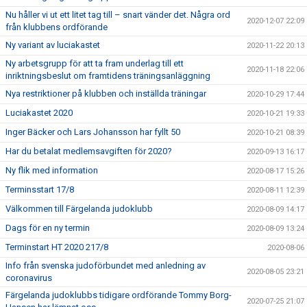
Nu håller vi ut ett litet tag till – snart vänder det. Några ord
2020-12-07 22:09
från klubbens ordförande
Ny variant av luciakastet
2020-11-22 20:13
Ny arbetsgrupp för att ta fram underlag till ett
2020-11-18 22:06
inriktningsbeslut om framtidens träningsanläggning
Nya restriktioner på klubben och inställda träningar
2020-10-29 17:44
Luciakastet 2020
2020-10-21 19:33
Inger Bäcker och Lars Johansson har fyllt 50
2020-10-21 08:39
Har du betalat medlemsavgiften för 2020?
2020-09-13 16:17
Ny flik med information
2020-08-17 15:26
Terminsstart 17/8
2020-08-11 12:39
Välkommen till Färgelanda judoklubb
2020-08-09 14:17
Dags för en ny termin
2020-08-09 13:24
Terminstart HT 2020 217/8
2020-08-06
Info från svenska judoförbundet med anledning av
2020-08-05 23:21
coronavirus
Färgelanda judoklubbs tidigare ordförande Tommy Borg-
2020-07-25 21:07