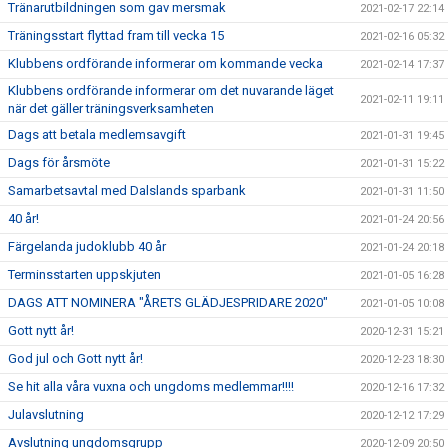
Tränarutbildningen som gav mersmak
2021-02-17 22:14
Träningsstart flyttad fram till vecka 15
2021-02-16 05:32
Klubbens ordförande informerar om kommande vecka
2021-02-14 17:37
Klubbens ordförande informerar om det nuvarande läget
2021-02-11 19:11
när det gäller träningsverksamheten
Dags att betala medlemsavgift
2021-01-31 19:45
Dags för årsmöte
2021-01-31 15:22
Samarbetsavtal med Dalslands sparbank
2021-01-31 11:50
40 år!
2021-01-24 20:56
Färgelanda judoklubb 40 år
2021-01-24 20:18
Terminsstarten uppskjuten
2021-01-05 16:28
DAGS ATT NOMINERA "ÅRETS GLÄDJESPRIDARE 2020"
2021-01-05 10:08
Gott nytt år!
2020-12-31 15:21
God jul och Gott nytt år!
2020-12-23 18:30
Se hit alla våra vuxna och ungdoms medlemmar!!!!
2020-12-16 17:32
Julavslutning
2020-12-12 17:29
Avslutning ungdomsgrupp
2020-12-09 20:50