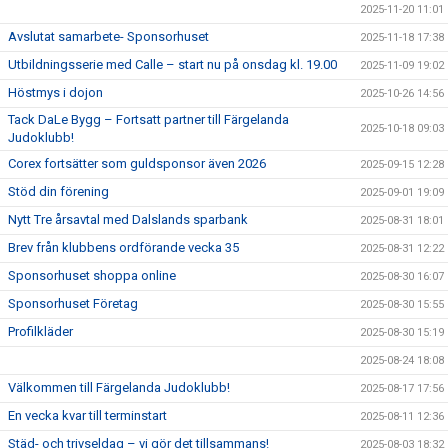
2025-11-20 11:01
Avslutat samarbete- Sponsorhuset
2025-11-18 17:38
Utbildningsserie med Calle – start nu på onsdag kl. 19.00
2025-11-09 19:02
Höstmys i dojon
2025-10-26 14:56
Tack DaLe Bygg – Fortsatt partner till Färgelanda
2025-10-18 09:03
Judoklubb!
Corex fortsätter som guldsponsor även 2026
2025-09-15 12:28
Stöd din förening
2025-09-01 19:09
Nytt Tre årsavtal med Dalslands sparbank
2025-08-31 18:01
Brev från klubbens ordförande vecka 35
2025-08-31 12:22
Sponsorhuset shoppa online
2025-08-30 16:07
Sponsorhuset Företag
2025-08-30 15:55
Profilkläder
2025-08-30 15:19
2025-08-24 18:08
Välkommen till Färgelanda Judoklubb!
2025-08-17 17:56
En vecka kvar till terminstart
2025-08-11 12:36
Städ- och trivseldag – vi gör det tillsammans!
2025-08-03 18:32