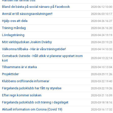
Hansen har lämnat oss
Bland de bästa på social närvaro på Facebook
2020-06-12 10:00
Anmäl er till säsongsavslutningen!!
2020-06-03 10:17
Hjälp oss att dela
2020-04-26 16:27
Träning måndag
2020-04-26 16:20
Lördagsträning
2020-04-24 19:19
Möt världsjudokan Joakim Dvärby
2020-04-23 19:23
Välkomna tillbaka - Här är våra träningstider!
2020-04-14 10:32
Comeback Outside - Håll utkik vi planerar uppstart inom
2020-04-13 22:14
kort
Tillsammans är vi starka
2020-04-10 13:04
Projekttider
2020-03-29 11:26
Klubbens ordförande informerar
2020-03-22 19:40
Färgelanda judoklubb har fått ny styrelse
2020-03-22 19:26
Efter regn kommer solsken
2020-03-21 15:09
Färgelanda judoklubb och träning i dagsläget
2020-03-18 18:16
Aktuell information om Corona (Covid 19)
2020-03-16 17:32