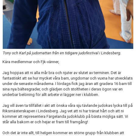
Tony och Karl på judomattan från en tidigare judofestival i Lindesberg.
Kära medlemmar och Fjk-vänner,
Jag hoppas att ni alla mår bra och njuter av slutet av terminen. Det är
fantastiskt att se hur mycket våra barn, ungdomar och vuxna har utvecklats
under de senaste månaderna. I lördags fick jag äran att gradera 16 barn till
sina nya bältesgrader, och glädjen och stoltheten i deras ögon var en
underbar belöning för allt arbete vi lägger ner i klubben.
Jag vill även ta tillfället i akt att önska våra sju tävlande judokas lycka till på
Riksmästerskapen i Lindesberg. Jag vet att ni har tränat hårt och att ni
kommer att representera Färgelanda judoklubb på bästa möjliga sätt. Vi
står alla bakom er och hejar er fram till framgång!
Och det är inte allt, till helgen kommer en större grupp från klubben att