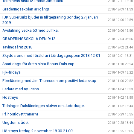
Terminens sista MammaComeback
2018-12-11 13:10
Graderingsskolan är igång!
2018-12-09 11:33
FJK SuperGirlz bjuder in till tjejträning Söndag 27 januari
2018-12-06 19:59
2019
Avslutning vecka 50 med Julfika!
2018-12-06 19:50
GRADERINGSSKOLA DEN 9/12
2018-12-04 08:56
Tävlingsåret 2018
2018-12-02 21:44
Skyddsrond med föräldrar i Lördagsgruppen 2018-12-01
2018-12-01 15:31
Snart dags för årets sista Bohus-Dals cup
2018-11-10 20:24
Fjk-fridays
2018-11-09 18:22
Föreläsning med Jim Thuresson om positivt ledarskap
2018-11-06 20:52
Ledare med ny licens
2018-11-04 18:33
Höstmys
2018-11-02 18:55
Tidningen Dalslänningen skriver om Judodraget
2018-11-02 15:44
På höstlovet tränar vi
2018-10-29 15:35
Ungdomsrådet
2018-10-28 18:44
Höstmys fredag 2 november 18.00-21.00!
2018-10-25 19:05