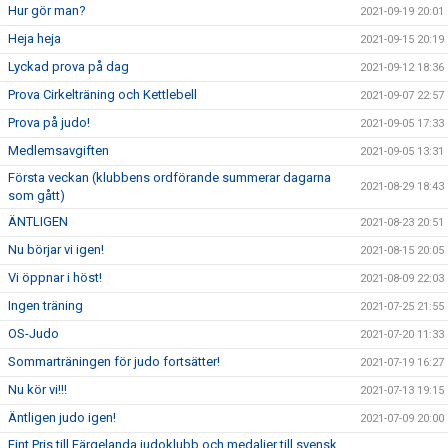
Hur gör man?
2021-09-19 20:01
Heja heja
2021-09-15 20:19
Lyckad prova på dag
2021-09-12 18:36
Prova Cirkelträning och Kettlebell
2021-09-07 22:57
Prova på judo!
2021-09-05 17:33
Medlemsavgiften
2021-09-05 13:31
Första veckan (klubbens ordförande summerar dagarna
2021-08-29 18:43
som gått)
ÄNTLIGEN
2021-08-23 20:51
Nu börjar vi igen!
2021-08-15 20:05
Vi öppnar i höst!
2021-08-09 22:03
Ingen träning
2021-07-25 21:55
OS-Judo
2021-07-20 11:33
Sommarträningen för judo fortsätter!
2021-07-19 16:27
Nu kör vi!!!
2021-07-13 19:15
Äntligen judo igen!
2021-07-09 20:00
Fint Pris till Färgelanda judoklubb och medaljer till svensk