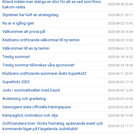
Ibland måste man stänga en dörr för att se vad som finns
2023-08-28 20:44
bakom nästa
Styrelsen har haft en strategidag
2023-08-27 20:11
Nu är vi igång igen
2023-08-22 19:43
Välkommen att prova på!
2023-08-20 14:09
Klubbens ordförande välkomnar till ny termin
2023-08-20 13:50
Välkommen till en ny termin
2023-08-06 12:10
Trevlig sommar!
2023-06-18 18:52
Trevlig sommar tillönskas våra sponsorer!
2023-06-18 18:36
Klubbens ordförande summerar årets SuperKidZ
2023-06-11 20:07
SuperKidz 2023
2023-06-05 17:19
Judo i sommarkvällen med David
2023-06-05 12:05
Avslutning och gradering
2023-06-03 10:50
Säsongens sista officiella träningspass
2023-06-02 06:47
Kämpaglöd, motivation och vilja
2023-05-30 19:49
Ordförandens brev -Stolta framsteg, spännande event och
2023-05-23 17:17
kommande läger på Färgelanda Judoklubb!