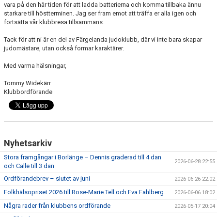
vara på den här tiden för att ladda batterierna och komma tillbaka ännu
starkare till höstterminen. Jag ser fram emot att träffa er alla igen och
fortsätta vår klubbresa tillsammans.
Tack för att ni är en del av Färgelanda judoklubb, där vi inte bara skapar
judomästare, utan också formar karaktärer.
Med varma hälsningar,
Tommy Widekärr
Klubbordförande
Nyhetsarkiv
Stora framgångar i Borlänge – Dennis graderad till 4 dan
2026-06-28 22:55
och Calle till 3 dan
Ordförandebrev – slutet av juni
2026-06-26 22:02
Folkhälsopriset 2026 till Rose-Marie Tell och Eva Fahlberg
2026-06-06 18:02
Några rader från klubbens ordförande
2026-05-17 20:04