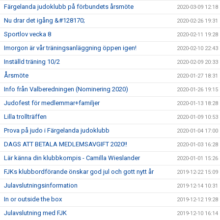
Färgelanda judoklubb på förbundets årsmöte
2020-03-09 12:18
Nu drar det igång &#128170;
2020-02-26 19:31
Sportlov vecka 8
2020-02-11 19:28
Imorgon är vår träningsanläggning öppen igen!
2020-02-10 22:43
Inställd träning 10/2
2020-02-09 20:33
Årsmöte
2020-01-27 18:31
Info från Valberedningen (Nominering 2020)
2020-01-26 19:15
Judofest för medlemmar+familjer
2020-01-13 18:28
Lilla trollträffen
2020-01-09 10:53
Prova på judo i Färgelanda judoklubb
2020-01-04 17:00
DAGS ATT BETALA MEDLEMSAVGIFT 2020!!
2020-01-03 16:28
Lär känna din klubbkompis - Camilla Wieslander
2020-01-01 15:26
FJKs klubbordförande önskar god jul och gott nytt år
2019-12-22 15:09
Julavslutningsinformation
2019-12-14 10:31
In or outside the box
2019-12-12 19:28
Julavslutning med FJK
2019-12-10 16:14