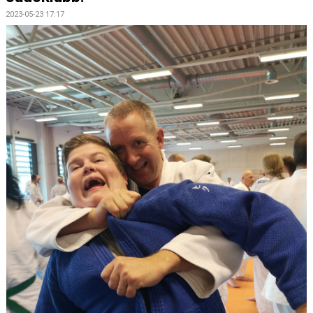
OM JUDO
2023-05-23 17:17
FJK:S YOUTUBE
JAG VILL BÖRJA TRÄNA JUDO
FJK MÖTER FRAMTIDEN
JUDODRAGET 2.0
VI SPONSRAR FJK
INFORMATION KRING TRÄNING OCH COVID-19