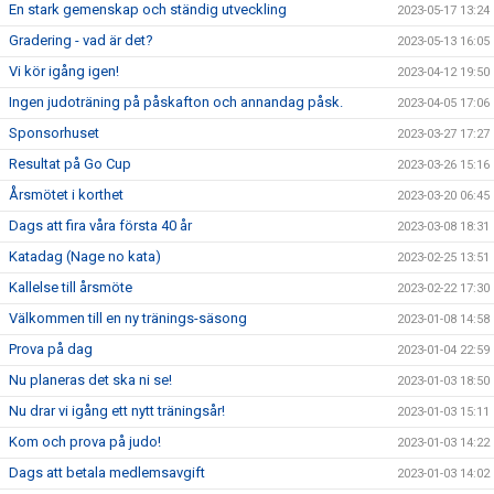
En stark gemenskap och ständig utveckling
2023-05-17 13:24
Gradering - vad är det?
2023-05-13 16:05
Vi kör igång igen!
2023-04-12 19:50
Ingen judoträning på påskafton och annandag påsk.
2023-04-05 17:06
Sponsorhuset
2023-03-27 17:27
Resultat på Go Cup
2023-03-26 15:16
Årsmötet i korthet
2023-03-20 06:45
Dags att fira våra första 40 år
2023-03-08 18:31
Katadag (Nage no kata)
2023-02-25 13:51
Kallelse till årsmöte
2023-02-22 17:30
Välkommen till en ny tränings-säsong
2023-01-08 14:58
Prova på dag
2023-01-04 22:59
Nu planeras det ska ni se!
2023-01-03 18:50
Nu drar vi igång ett nytt träningsår!
2023-01-03 15:11
Kom och prova på judo!
2023-01-03 14:22
Dags att betala medlemsavgift
2023-01-03 14:02