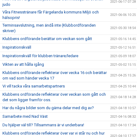
2021-06-17 07:28
judo
Våra Fitnesstränare får Färgelanda kommuns Miljö och
2021-06-06 10:25
hälsopris!
Terminsavslutning, men ändå inte (Klubbordföranden
2021-05-30 18:54
skriver)
Klubbens ordförande berättar om veckan som gått
2021-05-16 14:45
Inspirationskväll
2021-05-12 16:51
Inspirationskväll för klubben tränare/ledare
2021-05-09 18:07
Vikten av att hålla igång
2021-05-02 15:15
Klubbens ordförande reflekterar över vecka 16 och berättar
2021-04-25 15:26
om vad som händer vecka 17
Vi vill tacka våra samarbetspartners
2021-04-25 10:44
Klubbens ordförande reflekterar över veckan som gått och
2021-04-18 14:28
det som ligger framför oss.
Har du några bilder som du gärna delar med dig av?
2021-04-18 10:57
Samarbete med Nad Väst
2021-04-16 08:32
Du hjälper väl till? Tillsammans är vi underbara!
2021-04-10 17:34
Klubbens ordförande reflekterar över var vi står nu och hur
2021-04-10 17:17