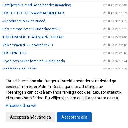
Familjevecka med Rosa bandet-insamling
2018-10-20 07:43
OBS! NY TID FÖR MAMMACOMEBACK!
2018-10-09 11:39
Judodraget blev en succé
2018-09-30 18:35
Bara timmar kvar till Judodraget 2.0
2018-09-28 17:31
INGEN VANLIG TRÄNING PÅ LÖRDAG!
2018-09-27 20:40
Välkommen till Judodraget 2.0
2018-09-26 22:10
OBS NYA TIDER
2018-09-26 01:16
Trygg och säker förening i Färgelanda
2018-09-07 17:24
MAMMACOMEBACK
2018-09-07 17:22
Höstens tävlingskalender.
2018-09-07 17:20
För att hemsidan ska fungera korrekt använder vi nödvändiga
Du följer oss väl på Youtube?
2018-09-07 17:13
cookies från SportAdmin. Dessa går inte att stänga av.
Föreningen kan också använda frivilliga cookies, t.ex. för statistik
Att se och möta varje individ
2018-09-06 20:35
eller marknadsföring. Du väljer själv om du vill acceptera dessa.
Bilder från dagens aktivitet på Färgelandadagarna
2018-08-25 19:33
Anpassa dina val
Tommy berättar och konstaterar - Första veckan.
2018-08-25 18:02
Acceptera nödvändiga
Acceptera alla
Träffa Färgelanda judoklubb på Färgelandadagarna 25/8
2018-08-20 20:18
Cirkelträning och Kettlebells!
2018-08-19 20:40