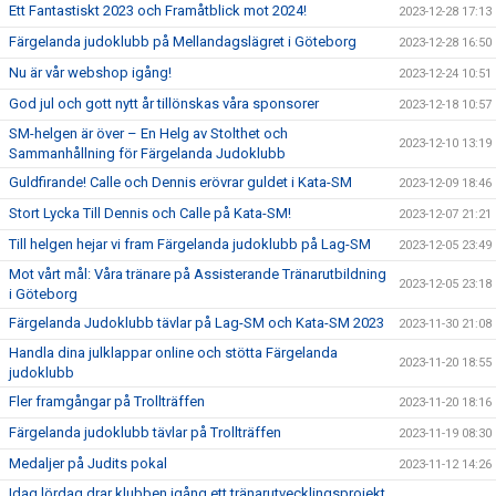
Ett Fantastiskt 2023 och Framåtblick mot 2024!
2023-12-28 17:13
Färgelanda judoklubb på Mellandagslägret i Göteborg
2023-12-28 16:50
Nu är vår webshop igång!
2023-12-24 10:51
God jul och gott nytt år tillönskas våra sponsorer
2023-12-18 10:57
SM-helgen är över – En Helg av Stolthet och
2023-12-10 13:19
Sammanhållning för Färgelanda Judoklubb
Guldfirande! Calle och Dennis erövrar guldet i Kata-SM
2023-12-09 18:46
Stort Lycka Till Dennis och Calle på Kata-SM!
2023-12-07 21:21
Till helgen hejar vi fram Färgelanda judoklubb på Lag-SM
2023-12-05 23:49
Mot vårt mål: Våra tränare på Assisterande Tränarutbildning
2023-12-05 23:18
i Göteborg
Färgelanda Judoklubb tävlar på Lag-SM och Kata-SM 2023
2023-11-30 21:08
Handla dina julklappar online och stötta Färgelanda
2023-11-20 18:55
judoklubb
Fler framgångar på Trollträffen
2023-11-20 18:16
Färgelanda judoklubb tävlar på Trollträffen
2023-11-19 08:30
Medaljer på Judits pokal
2023-11-12 14:26
Idag lördag drar klubben igång ett tränarutvecklingsprojekt