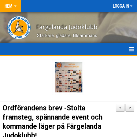
HEM
LOGGA IN
Färgelanda Judoklubb
Starkare, gladare, tillsammans
NYHETER
OM KLUBBEN
HEM
KONTAKT
Ordförandens brev -Stolta
<
>
BILDGALLERI
framsteg, spännande event och
kommande läger på Färgelanda
DOKUMENT
Judoklubb!