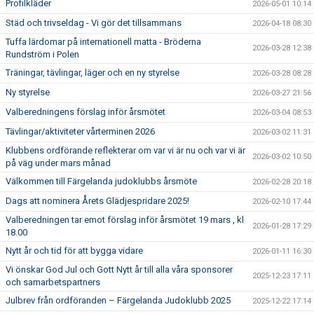
Profilkläder
2026-05-01 10:14
Städ och trivseldag - Vi gör det tillsammans
2026-04-18 08:30
Tuffa lärdomar på internationell matta - Bröderna
2026-03-28 12:38
Rundström i Polen
Träningar, tävlingar, läger och en ny styrelse
2026-03-28 08:28
Ny styrelse
2026-03-27 21:56
Valberedningens förslag inför årsmötet
2026-03-04 08:53
Tävlingar/aktiviteter vårterminen 2026
2026-03-02 11:31
Klubbens ordförande reflekterar om var vi är nu och var vi är
2026-03-02 10:50
på väg under mars månad
Välkommen till Färgelanda judoklubbs årsmöte
2026-02-28 20:18
Dags att nominera Årets Glädjespridare 2025!
2026-02-10 17:44
Valberedningen tar emot förslag inför årsmötet 19 mars , kl
2026-01-28 17:29
18.00
Nytt år och tid för att bygga vidare
2026-01-11 16:30
Vi önskar God Jul och Gott Nytt år till alla våra sponsorer
2025-12-23 17:11
och samarbetspartners
Julbrev från ordföranden – Färgelanda Judoklubb 2025
2025-12-22 17:14