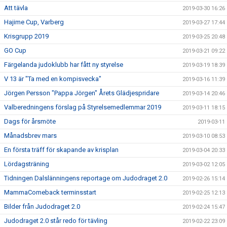
Att tävla
2019-03-30 16:26
Hajime Cup, Varberg
2019-03-27 17:44
Krisgrupp 2019
2019-03-25 20:48
GO Cup
2019-03-21 09:22
Färgelanda judoklubb har fått ny styrelse
2019-03-19 18:39
V 13 är "Ta med en kompisvecka"
2019-03-16 11:39
Jörgen Persson "Pappa Jörgen" Årets Glädjespridare
2019-03-14 20:46
Valberedningens förslag på Styrelsemedlemmar 2019
2019-03-11 18:15
Dags för årsmöte
2019-03-11
Månadsbrev mars
2019-03-10 08:53
En första träff för skapande av krisplan
2019-03-04 20:33
Lördagsträning
2019-03-02 12:05
Tidningen Dalslänningens reportage om Judodraget 2.0
2019-02-26 15:14
MammaComeback terminsstart
2019-02-25 12:13
Bilder från Judodraget 2.0
2019-02-24 15:47
Judodraget 2.0 står redo för tävling
2019-02-22 23:09