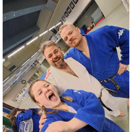
OM JUDO
FJK:S YOUTUBE
JAG VILL BÖRJA TRÄNA JUDO
FJK MÖTER FRAMTIDEN
JUDODRAGET 2.0
VI SPONSRAR FJK
INFORMATION KRING TRÄNING OCH COVID-19