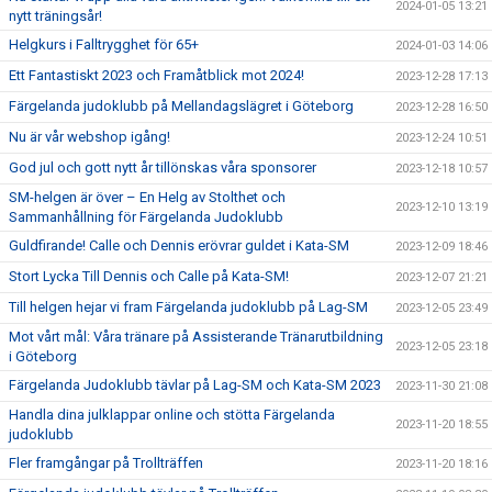
2024-01-05 13:21
nytt träningsår!
Helgkurs i Falltrygghet för 65+
2024-01-03 14:06
Ett Fantastiskt 2023 och Framåtblick mot 2024!
2023-12-28 17:13
Färgelanda judoklubb på Mellandagslägret i Göteborg
2023-12-28 16:50
Nu är vår webshop igång!
2023-12-24 10:51
God jul och gott nytt år tillönskas våra sponsorer
2023-12-18 10:57
SM-helgen är över – En Helg av Stolthet och
2023-12-10 13:19
Sammanhållning för Färgelanda Judoklubb
Guldfirande! Calle och Dennis erövrar guldet i Kata-SM
2023-12-09 18:46
Stort Lycka Till Dennis och Calle på Kata-SM!
2023-12-07 21:21
Till helgen hejar vi fram Färgelanda judoklubb på Lag-SM
2023-12-05 23:49
Mot vårt mål: Våra tränare på Assisterande Tränarutbildning
2023-12-05 23:18
i Göteborg
Färgelanda Judoklubb tävlar på Lag-SM och Kata-SM 2023
2023-11-30 21:08
Handla dina julklappar online och stötta Färgelanda
2023-11-20 18:55
judoklubb
Fler framgångar på Trollträffen
2023-11-20 18:16