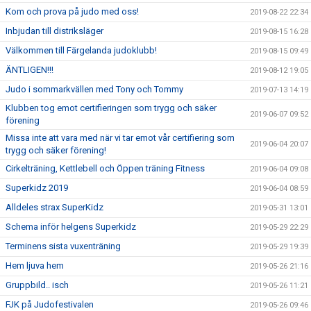
Kom och prova på judo med oss!
2019-08-22 22:34
Inbjudan till distriksläger
2019-08-15 16:28
Välkommen till Färgelanda judoklubb!
2019-08-15 09:49
ÄNTLIGEN!!!
2019-08-12 19:05
Judo i sommarkvällen med Tony och Tommy
2019-07-13 14:19
Klubben tog emot certifieringen som trygg och säker
2019-06-07 09:52
förening
Missa inte att vara med när vi tar emot vår certifiering som
2019-06-04 20:07
trygg och säker förening!
Cirkelträning, Kettlebell och Öppen träning Fitness
2019-06-04 09:08
Superkidz 2019
2019-06-04 08:59
Alldeles strax SuperKidz
2019-05-31 13:01
Schema inför helgens Superkidz
2019-05-29 22:29
Terminens sista vuxenträning
2019-05-29 19:39
Hem ljuva hem
2019-05-26 21:16
Gruppbild.. isch
2019-05-26 11:21
FJK på Judofestivalen
2019-05-26 09:46