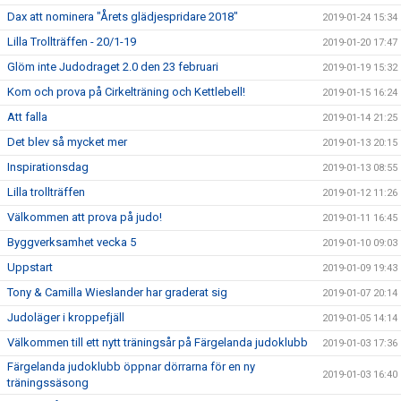
Dax att nominera "Årets glädjespridare 2018"
2019-01-24 15:34
Lilla Trollträffen - 20/1-19
2019-01-20 17:47
Glöm inte Judodraget 2.0 den 23 februari
2019-01-19 15:32
Kom och prova på Cirkelträning och Kettlebell!
2019-01-15 16:24
Att falla
2019-01-14 21:25
Det blev så mycket mer
2019-01-13 20:15
Inspirationsdag
2019-01-13 08:55
Lilla trollträffen
2019-01-12 11:26
Välkommen att prova på judo!
2019-01-11 16:45
Byggverksamhet vecka 5
2019-01-10 09:03
Uppstart
2019-01-09 19:43
Tony & Camilla Wieslander har graderat sig
2019-01-07 20:14
Judoläger i kroppefjäll
2019-01-05 14:14
Välkommen till ett nytt träningsår på Färgelanda judoklubb
2019-01-03 17:36
Färgelanda judoklubb öppnar dörrarna för en ny
2019-01-03 16:40
träningssäsong