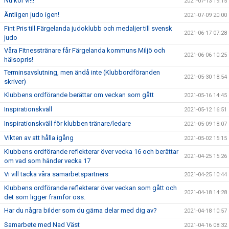
Nu kör vi!!!
2021-07-13 19:15
Äntligen judo igen!
2021-07-09 20:00
Fint Pris till Färgelanda judoklubb och medaljer till svensk
2021-06-17 07:28
judo
Våra Fitnesstränare får Färgelanda kommuns Miljö och
2021-06-06 10:25
hälsopris!
Terminsavslutning, men ändå inte (Klubbordföranden
2021-05-30 18:54
skriver)
Klubbens ordförande berättar om veckan som gått
2021-05-16 14:45
Inspirationskväll
2021-05-12 16:51
Inspirationskväll för klubben tränare/ledare
2021-05-09 18:07
Vikten av att hålla igång
2021-05-02 15:15
Klubbens ordförande reflekterar över vecka 16 och berättar
2021-04-25 15:26
om vad som händer vecka 17
Vi vill tacka våra samarbetspartners
2021-04-25 10:44
Klubbens ordförande reflekterar över veckan som gått och
2021-04-18 14:28
det som ligger framför oss.
Har du några bilder som du gärna delar med dig av?
2021-04-18 10:57
Samarbete med Nad Väst
2021-04-16 08:32