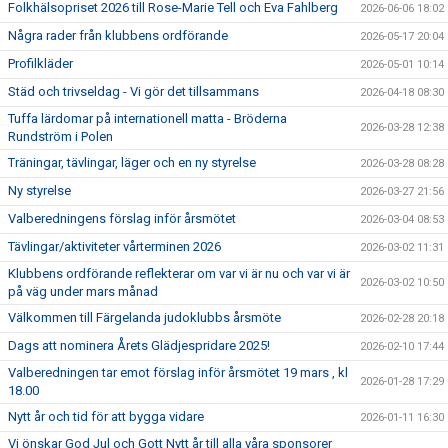
Folkhälsopriset 2026 till Rose-Marie Tell och Eva Fahlberg
2026-06-06 18:02
Några rader från klubbens ordförande
2026-05-17 20:04
Profilkläder
2026-05-01 10:14
Städ och trivseldag - Vi gör det tillsammans
2026-04-18 08:30
Tuffa lärdomar på internationell matta - Bröderna
2026-03-28 12:38
Rundström i Polen
Träningar, tävlingar, läger och en ny styrelse
2026-03-28 08:28
Ny styrelse
2026-03-27 21:56
Valberedningens förslag inför årsmötet
2026-03-04 08:53
Tävlingar/aktiviteter vårterminen 2026
2026-03-02 11:31
Klubbens ordförande reflekterar om var vi är nu och var vi är
2026-03-02 10:50
på väg under mars månad
Välkommen till Färgelanda judoklubbs årsmöte
2026-02-28 20:18
Dags att nominera Årets Glädjespridare 2025!
2026-02-10 17:44
Valberedningen tar emot förslag inför årsmötet 19 mars , kl
2026-01-28 17:29
18.00
Nytt år och tid för att bygga vidare
2026-01-11 16:30
Vi önskar God Jul och Gott Nytt år till alla våra sponsorer