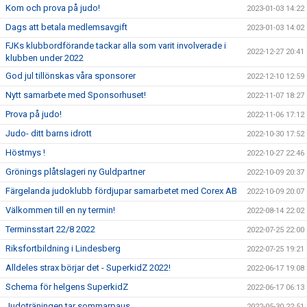
Kom och prova på judo!
2023-01-03 14:22
Dags att betala medlemsavgift
2023-01-03 14:02
FJKs klubbordförande tackar alla som varit involverade i
2022-12-27 20:41
klubben under 2022
God jul tillönskas våra sponsorer
2022-12-10 12:59
Nytt samarbete med Sponsorhuset!
2022-11-07 18:27
Prova på judo!
2022-11-06 17:12
Judo- ditt barns idrott
2022-10-30 17:52
Höstmys !
2022-10-27 22:46
Grönings plåtslageri ny Guldpartner
2022-10-09 20:37
Färgelanda judoklubb fördjupar samarbetet med Corex AB
2022-10-09 20:07
Välkommen till en ny termin!
2022-08-14 22:02
Terminsstart 22/8 2022
2022-07-25 22:00
Riksfortbildning i Lindesberg
2022-07-25 19:21
Alldeles strax börjar det - SuperkidZ 2022!
2022-06-17 19:08
Schema för helgens SuperkidZ
2022-06-17 06:13
Judoträningen tar sommarpaus
2022-05-30 22:51