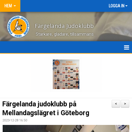
HEM
LOGGA IN
Färgelanda Judoklubb
Starkare, gladare, tillsammans
NYHETER
OM KLUBBEN
HEM
KONTAKT
Färgelanda judoklubb på
<
>
BILDGALLERI
Mellandagslägret i Göteborg
2023-12-28 16:50
DOKUMENT