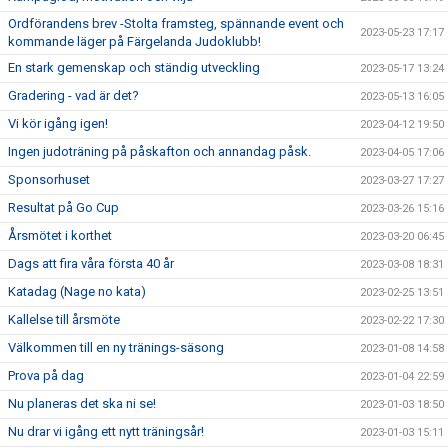
Ordförandens brev -Stolta framsteg, spännande event och
2023-05-23 17:17
kommande läger på Färgelanda Judoklubb!
En stark gemenskap och ständig utveckling
2023-05-17 13:24
Gradering - vad är det?
2023-05-13 16:05
Vi kör igång igen!
2023-04-12 19:50
Ingen judoträning på påskafton och annandag påsk.
2023-04-05 17:06
Sponsorhuset
2023-03-27 17:27
Resultat på Go Cup
2023-03-26 15:16
Årsmötet i korthet
2023-03-20 06:45
Dags att fira våra första 40 år
2023-03-08 18:31
Katadag (Nage no kata)
2023-02-25 13:51
Kallelse till årsmöte
2023-02-22 17:30
Välkommen till en ny tränings-säsong
2023-01-08 14:58
Prova på dag
2023-01-04 22:59
Nu planeras det ska ni se!
2023-01-03 18:50
Nu drar vi igång ett nytt träningsår!
2023-01-03 15:11