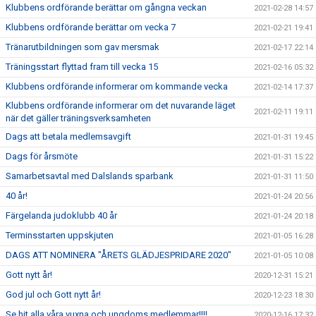
Klubbens ordförande berättar om gångna veckan
2021-02-28 14:57
Klubbens ordförande berättar om vecka 7
2021-02-21 19:41
Tränarutbildningen som gav mersmak
2021-02-17 22:14
Träningsstart flyttad fram till vecka 15
2021-02-16 05:32
Klubbens ordförande informerar om kommande vecka
2021-02-14 17:37
Klubbens ordförande informerar om det nuvarande läget
2021-02-11 19:11
när det gäller träningsverksamheten
Dags att betala medlemsavgift
2021-01-31 19:45
Dags för årsmöte
2021-01-31 15:22
Samarbetsavtal med Dalslands sparbank
2021-01-31 11:50
40 år!
2021-01-24 20:56
Färgelanda judoklubb 40 år
2021-01-24 20:18
Terminsstarten uppskjuten
2021-01-05 16:28
DAGS ATT NOMINERA "ÅRETS GLÄDJESPRIDARE 2020"
2021-01-05 10:08
Gott nytt år!
2020-12-31 15:21
God jul och Gott nytt år!
2020-12-23 18:30
Se hit alla våra vuxna och ungdoms medlemmar!!!!
2020-12-16 17:32