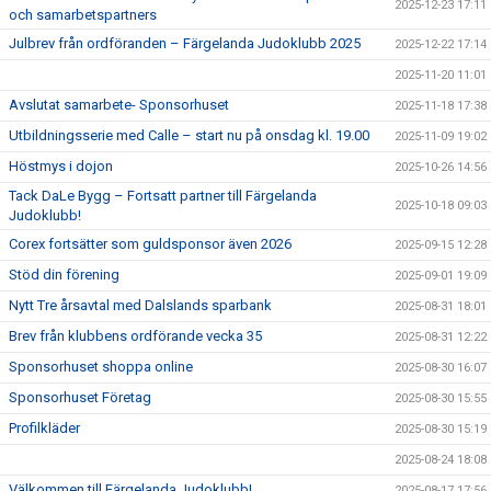
2025-12-23 17:11
och samarbetspartners
Julbrev från ordföranden – Färgelanda Judoklubb 2025
2025-12-22 17:14
2025-11-20 11:01
Avslutat samarbete- Sponsorhuset
2025-11-18 17:38
Utbildningsserie med Calle – start nu på onsdag kl. 19.00
2025-11-09 19:02
Höstmys i dojon
2025-10-26 14:56
Tack DaLe Bygg – Fortsatt partner till Färgelanda
2025-10-18 09:03
Judoklubb!
Corex fortsätter som guldsponsor även 2026
2025-09-15 12:28
Stöd din förening
2025-09-01 19:09
Nytt Tre årsavtal med Dalslands sparbank
2025-08-31 18:01
Brev från klubbens ordförande vecka 35
2025-08-31 12:22
Sponsorhuset shoppa online
2025-08-30 16:07
Sponsorhuset Företag
2025-08-30 15:55
Profilkläder
2025-08-30 15:19
2025-08-24 18:08
Välkommen till Färgelanda Judoklubb!
2025-08-17 17:56