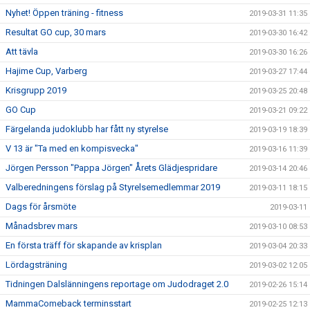
Nyhet! Öppen träning - fitness
2019-03-31 11:35
Resultat GO cup, 30 mars
2019-03-30 16:42
Att tävla
2019-03-30 16:26
Hajime Cup, Varberg
2019-03-27 17:44
Krisgrupp 2019
2019-03-25 20:48
GO Cup
2019-03-21 09:22
Färgelanda judoklubb har fått ny styrelse
2019-03-19 18:39
V 13 är "Ta med en kompisvecka"
2019-03-16 11:39
Jörgen Persson "Pappa Jörgen" Årets Glädjespridare
2019-03-14 20:46
Valberedningens förslag på Styrelsemedlemmar 2019
2019-03-11 18:15
Dags för årsmöte
2019-03-11
Månadsbrev mars
2019-03-10 08:53
En första träff för skapande av krisplan
2019-03-04 20:33
Lördagsträning
2019-03-02 12:05
Tidningen Dalslänningens reportage om Judodraget 2.0
2019-02-26 15:14
MammaComeback terminsstart
2019-02-25 12:13