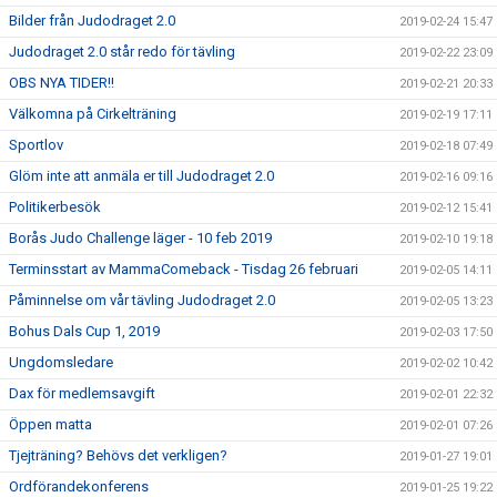
Bilder från Judodraget 2.0
2019-02-24 15:47
Judodraget 2.0 står redo för tävling
2019-02-22 23:09
OBS NYA TIDER!!
2019-02-21 20:33
Välkomna på Cirkelträning
2019-02-19 17:11
Sportlov
2019-02-18 07:49
Glöm inte att anmäla er till Judodraget 2.0
2019-02-16 09:16
Politikerbesök
2019-02-12 15:41
Borås Judo Challenge läger - 10 feb 2019
2019-02-10 19:18
Terminsstart av MammaComeback - Tisdag 26 februari
2019-02-05 14:11
Påminnelse om vår tävling Judodraget 2.0
2019-02-05 13:23
Bohus Dals Cup 1, 2019
2019-02-03 17:50
Ungdomsledare
2019-02-02 10:42
Dax för medlemsavgift
2019-02-01 22:32
Öppen matta
2019-02-01 07:26
Tjejträning? Behövs det verkligen?
2019-01-27 19:01
Ordförandekonferens
2019-01-25 19:22