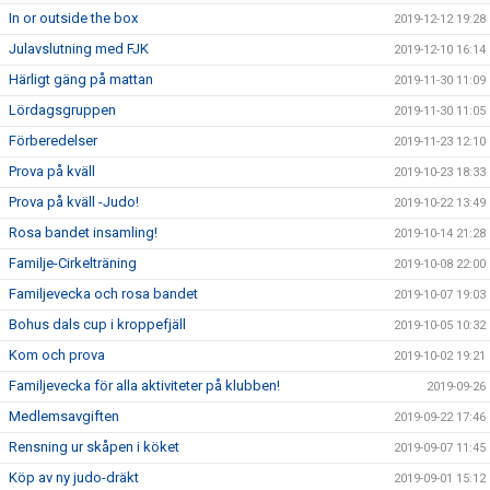
In or outside the box
2019-12-12 19:28
Julavslutning med FJK
2019-12-10 16:14
Härligt gäng på mattan
2019-11-30 11:09
Lördagsgruppen
2019-11-30 11:05
Förberedelser
2019-11-23 12:10
Prova på kväll
2019-10-23 18:33
Prova på kväll -Judo!
2019-10-22 13:49
Rosa bandet insamling!
2019-10-14 21:28
Familje-Cirkelträning
2019-10-08 22:00
Familjevecka och rosa bandet
2019-10-07 19:03
Bohus dals cup i kroppefjäll
2019-10-05 10:32
Kom och prova
2019-10-02 19:21
Familjevecka för alla aktiviteter på klubben!
2019-09-26
Medlemsavgiften
2019-09-22 17:46
Rensning ur skåpen i köket
2019-09-07 11:45
Köp av ny judo-dräkt
2019-09-01 15:12