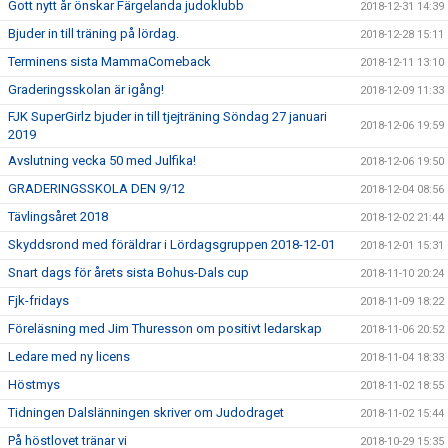
Gott nytt år önskar Färgelanda judoklubb
2018-12-31 14:39
Bjuder in till träning på lördag.
2018-12-28 15:11
Terminens sista MammaComeback
2018-12-11 13:10
Graderingsskolan är igång!
2018-12-09 11:33
FJK SuperGirlz bjuder in till tjejträning Söndag 27 januari
2018-12-06 19:59
2019
Avslutning vecka 50 med Julfika!
2018-12-06 19:50
GRADERINGSSKOLA DEN 9/12
2018-12-04 08:56
Tävlingsåret 2018
2018-12-02 21:44
Skyddsrond med föräldrar i Lördagsgruppen 2018-12-01
2018-12-01 15:31
Snart dags för årets sista Bohus-Dals cup
2018-11-10 20:24
Fjk-fridays
2018-11-09 18:22
Föreläsning med Jim Thuresson om positivt ledarskap
2018-11-06 20:52
Ledare med ny licens
2018-11-04 18:33
Höstmys
2018-11-02 18:55
Tidningen Dalslänningen skriver om Judodraget
2018-11-02 15:44
På höstlovet tränar vi
2018-10-29 15:35