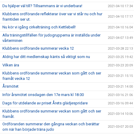
Du hjälper väl till? Tillsammans är vi underbara!
2021-04-10 17:34
Klubbens ordförande reflekterar över var vi står nu och hur
2021-04-10 17:17
framtiden ser ut.
Nu kör vi igång cirkelträning och Kettlebell!
2021-04-10 16:04
Alla träningstillfällen för judogrupperna är inställda under
2021-04-07 13:49
vårterminen
Klubbens ordförande summerar vecka 12
2021-03-28 22:13
Aldrig har ditt medlemskap känts så viktigt som nu
2021-03-25 19:42
Vilken ära
2021-03-23 20:09
Klubbens ordförande summerar veckan som gått och ser
2021-03-21 15:15
framåt vecka 12
Årsmötet
2021-03-21 14:00
Inför årsmötet onsdagen den 17e mars kl 18.00
2021-03-16 21:06
Dags för utdelande av priset Årets glädjespridare
2021-03-16 09:44
Klubbens ordförande summerar veckan som gått och ser
2021-03-14 10:06
framåt.
Ordföranden summerar den gångna veckan och berättar
2021-03-07 20:03
om när han började träna judo