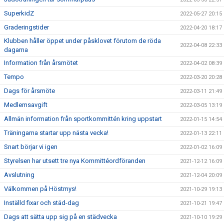
SuperkidZ
2022-05-27 20:15
Graderingstider
2022-04-20 18:17
Klubben håller öppet under påsklovet förutom de röda
2022-04-08 22:33
dagarna
Information från årsmötet
2022-04-02 08:39
Tempo
2022-03-20 20:28
Dags för årsmöte
2022-03-11 21:49
Medlemsavgift
2022-03-05 13:19
Allmän information från sportkommittén kring uppstart
2022-01-15 14:54
Träningarna startar upp nästa vecka!
2022-01-13 22:11
Snart börjar vi igen
2022-01-02 16:09
Styrelsen har utsett tre nya Kommittéordföranden
2021-12-12 16:09
Avslutning
2021-12-04 20:09
Välkommen på Höstmys!
2021-10-29 19:13
Inställd fixar och städ-dag
2021-10-21 19:47
Dags att sätta upp sig på en städvecka
2021-10-10 19:29