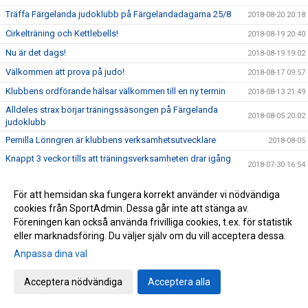
Träffa Färgelanda judoklubb på Färgelandadagarna 25/8
2018-08-20 20:18
Cirkelträning och Kettlebells!
2018-08-19 20:40
Nu är det dags!
2018-08-19 19:02
Välkommen att prova på judo!
2018-08-17 09:57
Klubbens ordförande hälsar välkommen till en ny termin
2018-08-13 21:49
Alldeles strax börjar träningssäsongen på Färgelanda
2018-08-05 20:02
judoklubb
Pernilla Lönngren är klubbens verksamhetsutvecklare
2018-08-05
Knappt 3 veckor tills att träningsverksamheten drar igång
2018-07-30 16:54
igen
Rose-Marie har gift sig!
2018-07-22 22:13
För att hemsidan ska fungera korrekt använder vi nödvändiga
cookies från SportAdmin. Dessa går inte att stänga av.
Glad midsommar!
2018-06-21 18:43
Föreningen kan också använda frivilliga cookies, t.ex. för statistik
Utmärkelser till Lovisa och Liam
2018-06-10 20:29
eller marknadsföring. Du väljer själv om du vill acceptera dessa.
Girl power
2018-06-10 10:19
Anpassa dina val
Ny hemsida
2018-06-10 09:41
Acceptera nödvändiga
Acceptera alla
Nu är Superkidz igång!
2018-06-09 15:22
Packlista inför SuperKidz
2018-06-07 05:55