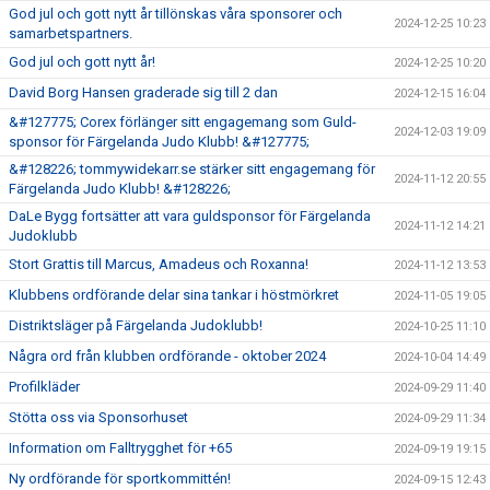
God jul och gott nytt år tillönskas våra sponsorer och
2024-12-25 10:23
samarbetspartners.
God jul och gott nytt år!
2024-12-25 10:20
David Borg Hansen graderade sig till 2 dan
2024-12-15 16:04
&#127775; Corex förlänger sitt engagemang som Guld-
2024-12-03 19:09
sponsor för Färgelanda Judo Klubb! &#127775;
&#128226; tommywidekarr.se stärker sitt engagemang för
2024-11-12 20:55
Färgelanda Judo Klubb! &#128226;
DaLe Bygg fortsätter att vara guldsponsor för Färgelanda
2024-11-12 14:21
Judoklubb
Stort Grattis till Marcus, Amadeus och Roxanna!
2024-11-12 13:53
Klubbens ordförande delar sina tankar i höstmörkret
2024-11-05 19:05
Distriktsläger på Färgelanda Judoklubb!
2024-10-25 11:10
Några ord från klubben ordförande - oktober 2024
2024-10-04 14:49
Profilkläder
2024-09-29 11:40
Stötta oss via Sponsorhuset
2024-09-29 11:34
Information om Falltrygghet för +65
2024-09-19 19:15
Ny ordförande för sportkommittén!
2024-09-15 12:43