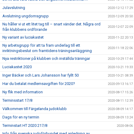
Julavslutning
2020-12-12 17:29
Avslutning ungdomsgrupp
2020-12-09 20:50
Nu håller vi ut ett litet tag till – snart vänder det. Några ord
2020-12-07 22:09
från klubbens ordförande
Ny variant av luciakastet
2020-11-22 20:13
Ny arbetsgrupp för att ta fram underlag till ett
2020-11-18 22:06
inriktningsbeslut om framtidens träningsanläggning
Nya restriktioner på klubben och inställda träningar
2020-10-29 17:44
Luciakastet 2020
2020-10-21 19:33
Inger Bäcker och Lars Johansson har fyllt 50
2020-10-21 08:39
Har du betalat medlemsavgiften för 2020?
2020-09-13 16:17
Ny flik med information
2020-08-17 15:26
Terminsstart 17/8
2020-08-11 12:39
Välkommen till Färgelanda judoklubb
2020-08-09 14:17
Dags för en ny termin
2020-08-09 13:24
Terminstart HT 2020 217/8
2020-08-06
Info från svenska judoförbundet med anledning av