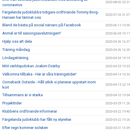
2020-08-05 23:21
coronavirus
Färgelanda judoklubbs tidigare ordförande Tommy Borg-
2020-07-25 21:07
Hansen har lämnat oss
Bland de bästa på social närvaro på Facebook
2020-06-12 10:00
Anmäl er till säsongsavslutningen!!
2020-06-03 10:17
Hjälp oss att dela
2020-04-26 16:27
Träning måndag
2020-04-26 16:20
Lördagsträning
2020-04-24 19:19
Möt världsjudokan Joakim Dvärby
2020-04-23 19:23
Välkomna tillbaka - Här är våra träningstider!
2020-04-14 10:32
Comeback Outside - Håll utkik vi planerar uppstart inom
2020-04-13 22:14
kort
Tillsammans är vi starka
2020-04-10 13:04
Projekttider
2020-03-29 11:26
Klubbens ordförande informerar
2020-03-22 19:40
Färgelanda judoklubb har fått ny styrelse
2020-03-22 19:26
Efter regn kommer solsken
2020-03-21 15:09