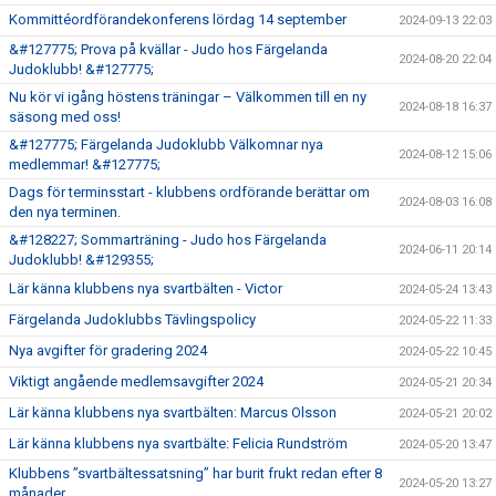
Kommittéordförandekonferens lördag 14 september
2024-09-13 22:03
&#127775; Prova på kvällar - Judo hos Färgelanda
2024-08-20 22:04
Judoklubb! &#127775;
Nu kör vi igång höstens träningar – Välkommen till en ny
2024-08-18 16:37
säsong med oss!
&#127775; Färgelanda Judoklubb Välkomnar nya
2024-08-12 15:06
medlemmar! &#127775;
Dags för terminsstart - klubbens ordförande berättar om
2024-08-03 16:08
den nya terminen.
&#128227; Sommarträning - Judo hos Färgelanda
2024-06-11 20:14
Judoklubb! &#129355;
Lär känna klubbens nya svartbälten - Victor
2024-05-24 13:43
Färgelanda Judoklubbs Tävlingspolicy
2024-05-22 11:33
Nya avgifter för gradering 2024
2024-05-22 10:45
Viktigt angående medlemsavgifter 2024
2024-05-21 20:34
Lär känna klubbens nya svartbälten: Marcus Olsson
2024-05-21 20:02
Lär känna klubbens nya svartbälte: Felicia Rundström
2024-05-20 13:47
Klubbens ”svartbältessatsning” har burit frukt redan efter 8
2024-05-20 13:27
månader