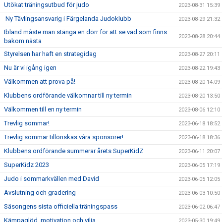
Utökat träningsutbud för judo
2023-08-31 15:39
Ny Tävlingsansvarig i Färgelanda Judoklubb
2023-08-29 21:32
Ibland måste man stänga en dörr för att se vad som finns
2023-08-28 20:44
bakom nästa
Styrelsen har haft en strategidag
2023-08-27 20:11
Nu är vi igång igen
2023-08-22 19:43
Välkommen att prova på!
2023-08-20 14:09
Klubbens ordförande välkomnar till ny termin
2023-08-20 13:50
Välkommen till en ny termin
2023-08-06 12:10
Trevlig sommar!
2023-06-18 18:52
Trevlig sommar tillönskas våra sponsorer!
2023-06-18 18:36
Klubbens ordförande summerar årets SuperKidZ
2023-06-11 20:07
SuperKidz 2023
2023-06-05 17:19
Judo i sommarkvällen med David
2023-06-05 12:05
Avslutning och gradering
2023-06-03 10:50
Säsongens sista officiella träningspass
2023-06-02 06:47
Kämpaglöd, motivation och vilja
2023-05-30 19:49