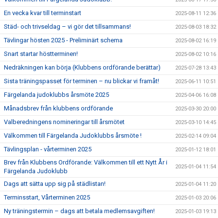
En vecka kvar till terminstart
2025-08-11 12:36
Städ- och trivseldag – vi gör det tillsammans!
2025-08-03 18:32
Tävlingar hösten 2025 - Preliminärt schema
2025-08-02 16:19
Snart startar höstterminen!
2025-08-02 10:16
Nedräkningen kan börja (Klubbens ordförande berättar)
2025-07-28 13:43
Sista träningspasset för terminen – nu blickar vi framåt!
2025-06-11 10:51
Färgelanda judoklubbs årsmöte 2025
2025-04-06 16:08
Månadsbrev från klubbens ordförande
2025-03-30 20:00
Valberedningens nomineringar till årsmötet
2025-03-10 14:45
Välkommen till Färgelanda Judoklubbs årsmöte !
2025-02-14 09:04
Tävlingsplan - vårterminen 2025
2025-01-12 18:01
Brev från Klubbens Ordförande: Välkommen till ett Nytt År i
2025-01-04 11:54
Färgelanda Judoklubb
Dags att sätta upp sig på städlistan!
2025-01-04 11:20
Terminsstart, Vårterminen 2025
2025-01-03 20:06
Ny träningstermin – dags att betala medlemsavgiften!
2025-01-03 19:13