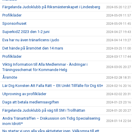
Färgelanda Judoklubb på Riksmästerskapet i Lindesberg
2024-05-20 12:27
Profilkläder
2024-05-09 11:57
Sponsorhuset
2024-05-09 11:45
SuperkidZ 2023 den 1-2 juni
2024-04-27 19:43
Eva har nu även tränarlicens i judo
2024-04-14 19:27
Det hände på årsmötet den 14 mars
2024-03-25 11:00
Profilkläder
2024-03-17 17:44
Viktig Information till Alla Medlemmar - Ändringar i
2024-03-05 20:27
Träningsschemat för Kommande Helg
Årsmöte
2024-02-28 18:31
Lär Dig Konsten Att Falla Rätt – Ett Unikt Tillfälle för Dig 65+
2024-02-16 20:16
Utprovning av profilkläder
2024-02-02 20:31
Dags att betala medlemsavgiften
2024-01-23 23:16
Färgelanda Judoklubb på väg till SM i Trollhättan
2024-01-20 20:27
Andra Tränarträffen – Diskussion om Tidig Specialisering
2024-01-14 22:54
inom Idrott*
Nu startar vi upp alla våra aktiviteter igen. Välkomna till ett