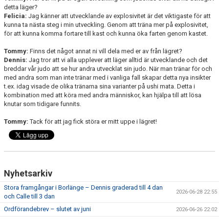
detta läger?
Felicia:
Jag känner att utvecklande av explosivitet är det viktigaste för att
kunna ta nästa steg i min utveckling. Genom att träna mer på explosivitet,
för att kunna komma fortare till kast och kunna öka farten genom kastet.
Tommy:
Finns det något annat ni vill dela med er av från lägret?
Dennis:
Jag tror att vi alla upplever att läger alltid är utvecklande och det
breddar vår judo att se hur andra utvecklat sin judo. När man tränar för och
med andra som man inte tränar med i vanliga fall skapar detta nya insikter
t.ex. idag visade de olika tränarna sina varianter på ushi mata. Detta i
kombination med att köra med andra människor, kan hjälpa till att lösa
knutar som tidigare funnits.
Tommy:
Tack för att jag fick störa er mitt uppe i lägret!
Nyhetsarkiv
Stora framgångar i Borlänge – Dennis graderad till 4 dan
2026-06-28 22:55
och Calle till 3 dan
Ordförandebrev – slutet av juni
2026-06-26 22:02