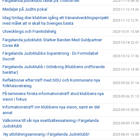
Färgelanda judoklubb tävlar på Trollträffen
2023-11-19 08:30
Medaljer på Judits pokal
2023-11-12 14:26
Idag lördag drar klubben igång ett tränarutvecklingsprojekt
2023-11-12 12:31
med målet att vi skall ha Sveriges bästa
Utvecklings och Framtidshelg
2023-10-31 15:58
Färgelanda judoklubb Stärker Banden Med Guldpartner
2023-10-18 22:47
Corex AB
Färgelanda Judoklubbs Superstrong - En Formidabel
2023-10-16 17:36
Succé!
Färgelanda Judoklubb i Göteborg (Klubbens ordförande
2023-10-15 14:40
berättar)
Reflektioner efter träff med SISU och Kommunens nya
2023-09-26 21:14
folkhäsostrateg
På terminens första informationsträff stod klubbens nya
2023-09-26 21:13
vision i fokus
Informationsträff om klubbens nya vision, samt en del
2023-09-10 20:06
annat
Välkomna till vår nya svartbältessatsning i Färgelanda
2023-09-09 19:38
Judoklubb
Ny utbildningsansvarig i Färgelanda Judoklubb!
2023-08-31 16:00