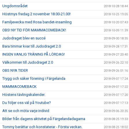
Ungdomsrådet
2018-10-28 18:44
Höstmys fredag 2 november 18.00-21.00!
2018-10-25 19:05
Familjevecka med Rosa bandet-insamling
2018-10-20 07:43
OBS! NY TID FÖR MAMMACOMEBACK!
2018-10-09 11:39
Judodraget blev en succé
2018-09-30 18:35
Bara timmar kvar till Judodraget 2.0
2018-09-28 17:31
INGEN VANLIG TRÄNING PÅ LÖRDAG!
2018-09-27 20:40
Välkommen till Judodraget 2.0
2018-09-26 22:10
OBS NYA TIDER
2018-09-26 01:16
Trygg och säker förening i Färgelanda
2018-09-07 17:24
MAMMACOMEBACK
2018-09-07 17:22
Höstens tävlingskalender.
2018-09-07 17:20
Du följer oss väl på Youtube?
2018-09-07 17:13
Att se och möta varje individ
2018-09-06 20:35
Bilder från dagens aktivitet på Färgelandadagarna
2018-08-25 19:33
Tommy berättar och konstaterar - Första veckan.
2018-08-25 18:02