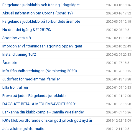
Färgelanda judoklubb och träning i dagsläget
2020-03-18 18:16
Aktuell information om Corona (Covid 19)
2020-03-16 17:32
Färgelanda judoklubb på förbundets årsmöte
2020-03-09 12:18
Nu drar det igång &#128170;
2020-02-26 19:31
Sportlov vecka 8
2020-02-11 19:28
Imorgon är vår träningsanläggning öppen igen!
2020-02-10 22:43
Inställd träning 10/2
2020-02-09 20:33
Årsmöte
2020-01-27 18:31
Info från Valberedningen (Nominering 2020)
2020-01-26 19:15
Judofest för medlemmar+familjer
2020-01-13 18:28
Lilla trollträffen
2020-01-09 10:53
Prova på judo i Färgelanda judoklubb
2020-01-04 17:00
DAGS ATT BETALA MEDLEMSAVGIFT 2020!!
2020-01-03 16:28
Lär känna din klubbkompis - Camilla Wieslander
2020-01-01 15:26
FJKs klubbordförande önskar god jul och gott nytt år
2019-12-22 15:09
Julavslutningsinformation
2019-12-14 10:31