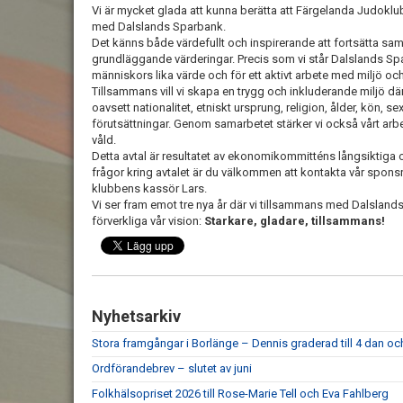
Vi är mycket glada att kunna berätta att Färgelanda Judoklu
med Dalslands Sparbank.
Det känns både värdefullt och inspirerande att fortsätta sa
grundläggande värderingar. Precis som vi står Dalslands Spa
människors lika värde och för ett aktivt arbete med miljö och
Tillsammans vill vi skapa en trygg och inkluderande miljö där 
oavsett nationalitet, etniskt ursprung, religion, ålder, kön, s
förutsättningar. Genom samarbetet stärker vi också vårt ar
våld.
Detta avtal är resultatet av ekonomikommitténs långsiktig
frågor kring avtalet är du välkommen att kontakta vår sponsr
klubbens kassör Lars.
Vi ser fram emot tre nya år där vi tillsammans med Dalsland
förverkliga vår vision:
Starkare, gladare, tillsammans!
Nyhetsarkiv
Stora framgångar i Borlänge – Dennis graderad till 4 dan och 
Ordförandebrev – slutet av juni
Folkhälsopriset 2026 till Rose-Marie Tell och Eva Fahlberg