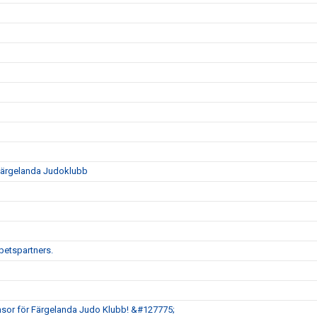
i Färgelanda Judoklubb
rbetspartners.
sor för Färgelanda Judo Klubb! &#127775;