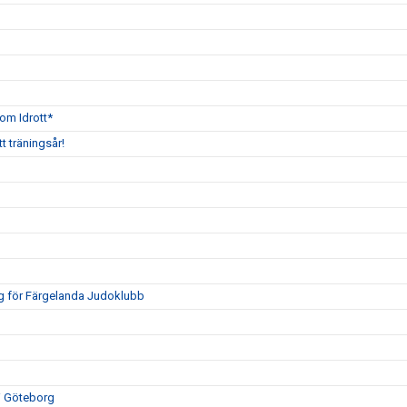
om Idrott*
tt träningsår!
ng för Färgelanda Judoklubb
 i Göteborg