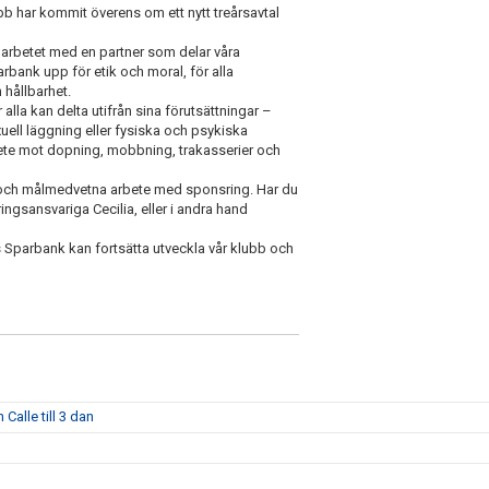
bb har kommit överens om ett nytt treårsavtal
marbetet med en partner som delar våra
rbank upp för etik och moral, för alla
 hållbarhet.
alla kan delta utifrån sina förutsättningar –
exuell läggning eller fysiska och psykiska
bete mot dopning, mobbning, trakasserier och
a och målmedvetna arbete med sponsring. Har du
ingsansvariga Cecilia, eller i andra hand
s Sparbank kan fortsätta utveckla vår klubb och
Calle till 3 dan