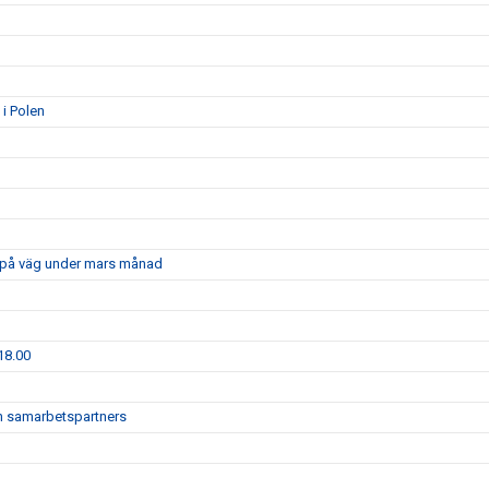
 i Polen
är på väg under mars månad
18.00
och samarbetspartners