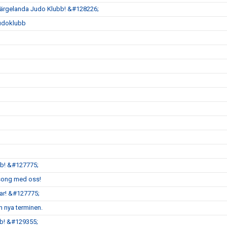
Färgelanda Judo Klubb! &#128226;
Judoklubb
bb! &#127775;
äsong med oss!
r! &#127775;
n nya terminen.
b! &#129355;