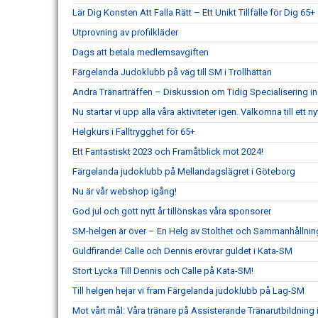
Lär Dig Konsten Att Falla Rätt – Ett Unikt Tillfälle för Dig 65+
Utprovning av profilkläder
Dags att betala medlemsavgiften
Färgelanda Judoklubb på väg till SM i Trollhättan
Andra Tränarträffen – Diskussion om Tidig Specialisering in
Nu startar vi upp alla våra aktiviteter igen. Välkomna till ett ny
Helgkurs i Falltrygghet för 65+
Ett Fantastiskt 2023 och Framåtblick mot 2024!
Färgelanda judoklubb på Mellandagslägret i Göteborg
Nu är vår webshop igång!
God jul och gott nytt år tillönskas våra sponsorer
SM-helgen är över – En Helg av Stolthet och Sammanhållni
Guldfirande! Calle och Dennis erövrar guldet i Kata-SM
Stort Lycka Till Dennis och Calle på Kata-SM!
Till helgen hejar vi fram Färgelanda judoklubb på Lag-SM
Mot vårt mål: Våra tränare på Assisterande Tränarutbildning