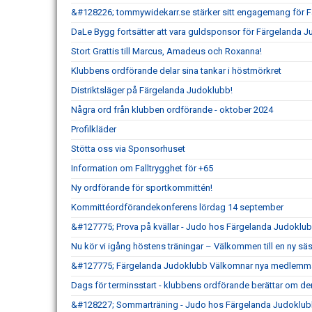
&#128226; tommywidekarr.se stärker sitt engagemang för 
DaLe Bygg fortsätter att vara guldsponsor för Färgelanda 
Stort Grattis till Marcus, Amadeus och Roxanna!
Klubbens ordförande delar sina tankar i höstmörkret
Distriktsläger på Färgelanda Judoklubb!
Några ord från klubben ordförande - oktober 2024
Profilkläder
Stötta oss via Sponsorhuset
Information om Falltrygghet för +65
Ny ordförande för sportkommittén!
Kommittéordförandekonferens lördag 14 september
&#127775; Prova på kvällar - Judo hos Färgelanda Judoklu
Nu kör vi igång höstens träningar – Välkommen till en ny s
&#127775; Färgelanda Judoklubb Välkomnar nya medlemma
Dags för terminsstart - klubbens ordförande berättar om de
&#128227; Sommarträning - Judo hos Färgelanda Judoklub