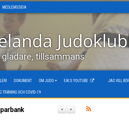
MEDLEMSSIDA
elanda Judoklu
, gladare, tillsammans
LERI
DOKUMENT
OM JUDO
FJK:S YOUTUBE
JAG VILL B
G TRÄNING OCH COVID-19
sparbank
<
>