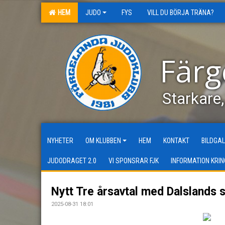
HEM
JUDO
FYS
VILL DU BÖRJA TRÄNA?
Färg
Starkare
NYHETER
OM KLUBBEN
HEM
KONTAKT
BILDGAL
JUDODRAGET 2.0
VI SPONSRAR FJK
INFORMATION KRIN
Nytt Tre årsavtal med Dalslands 
2025-08-31 18:01