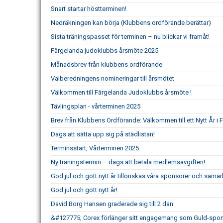
Snart startar höstterminen!
Nedräkningen kan börja (Klubbens ordförande berättar)
Sista träningspasset för terminen – nu blickar vi framåt!
Färgelanda judoklubbs årsmöte 2025
Månadsbrev från klubbens ordförande
Valberedningens nomineringar till årsmötet
Välkommen till Färgelanda Judoklubbs årsmöte !
Tävlingsplan - vårterminen 2025
Brev från Klubbens Ordförande: Välkommen till ett Nytt År 
Dags att sätta upp sig på städlistan!
Terminsstart, Vårterminen 2025
Ny träningstermin – dags att betala medlemsavgiften!
God jul och gott nytt år tillönskas våra sponsorer och sama
God jul och gott nytt år!
David Borg Hansen graderade sig till 2 dan
&#127775; Corex förlänger sitt engagemang som Guld-spon