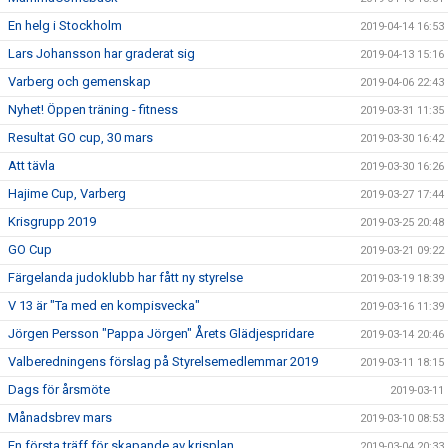
En helg i Stockholm
2019-04-14 16:53
Lars Johansson har graderat sig
2019-04-13 15:16
Varberg och gemenskap
2019-04-06 22:43
Nyhet! Öppen träning - fitness
2019-03-31 11:35
Resultat GO cup, 30 mars
2019-03-30 16:42
Att tävla
2019-03-30 16:26
Hajime Cup, Varberg
2019-03-27 17:44
Krisgrupp 2019
2019-03-25 20:48
GO Cup
2019-03-21 09:22
Färgelanda judoklubb har fått ny styrelse
2019-03-19 18:39
V 13 är "Ta med en kompisvecka"
2019-03-16 11:39
Jörgen Persson "Pappa Jörgen" Årets Glädjespridare
2019-03-14 20:46
Valberedningens förslag på Styrelsemedlemmar 2019
2019-03-11 18:15
Dags för årsmöte
2019-03-11
Månadsbrev mars
2019-03-10 08:53
En första träff för skapande av krisplan
2019-03-04 20:33