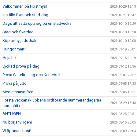
Välkommen på Höstmys!
2021-10-29 19:13
Inställd fixar och städ-dag
2021-10-21 19:47
Dags att sätta upp sig på en städvecka
2021-10-10 19:29
Städ och fixardag
2021-10-10 19:20
Köp av ny judodräkt
2021-10-10 19:08
Hur gör man?
2021-09-19 20:01
Heja heja
2021-09-15 20:19
Lyckad prova på dag
2021-09-12 18:36
Prova Cirkelträning och Kettlebell
2021-09-07 22:57
Prova på judo!
2021-09-05 17:33
Medlemsavgiften
2021-09-05 13:31
Första veckan (klubbens ordförande summerar dagarna
2021-08-29 18:43
som gått)
ÄNTLIGEN
2021-08-23 20:51
Nu börjar vi igen!
2021-08-15 20:05
Vi öppnar i höst!
2021-08-09 22:03