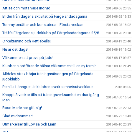
2018-09-07 17:13
Att se och möta varje individ
2018-09-06 20:35
Bilder från dagens aktivitet på Färgelandadagarna
2018-08-25 19:33
Tommy berättar och konstaterar - Första veckan.
2018-08-25 18:02
Träffa Färgelanda judoklubb på Färgelandadagarna 25/8
2018-08-20 20:18
Cirkelträning och Kettlebells!
2018-08-19 20:40
Nu är det dags!
2018-08-19 19:02
Välkommen att prova på judo!
2018-08-17 09:57
Klubbens ordförande hälsar välkommen till en ny termin
2018-08-13 21:49
Alldeles strax börjar träningssäsongen på Färgelanda
2018-08-05 20:02
judoklubb
Pernilla Lönngren är klubbens verksamhetsutvecklare
2018-08-05
Knappt 3 veckor tills att träningsverksamheten drar igång
2018-07-30 16:54
igen
Rose-Marie har gift sig!
2018-07-22 22:13
Glad midsommar!
2018-06-21 18:43
Utmärkelser till Lovisa och Liam
2018-06-10 20:29