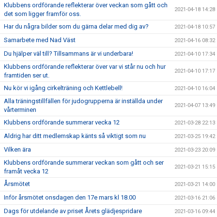
Klubbens ordförande reflekterar över veckan som gått och
2021-04-18 14:28
det som ligger framför oss.
Har du några bilder som du gärna delar med dig av?
2021-04-18 10:57
Samarbete med Nad Väst
2021-04-16 08:32
Du hjälper väl till? Tillsammans är vi underbara!
2021-04-10 17:34
Klubbens ordförande reflekterar över var vi står nu och hur
2021-04-10 17:17
framtiden ser ut.
Nu kör vi igång cirkelträning och Kettlebell!
2021-04-10 16:04
Alla träningstillfällen för judogrupperna är inställda under
2021-04-07 13:49
vårterminen
Klubbens ordförande summerar vecka 12
2021-03-28 22:13
Aldrig har ditt medlemskap känts så viktigt som nu
2021-03-25 19:42
Vilken ära
2021-03-23 20:09
Klubbens ordförande summerar veckan som gått och ser
2021-03-21 15:15
framåt vecka 12
Årsmötet
2021-03-21 14:00
Inför årsmötet onsdagen den 17e mars kl 18.00
2021-03-16 21:06
Dags för utdelande av priset Årets glädjespridare
2021-03-16 09:44