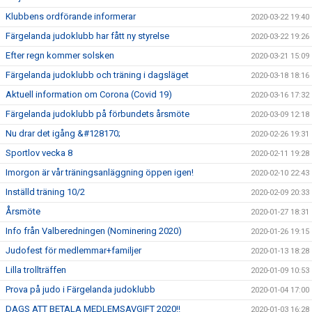
Klubbens ordförande informerar
2020-03-22 19:40
Färgelanda judoklubb har fått ny styrelse
2020-03-22 19:26
Efter regn kommer solsken
2020-03-21 15:09
Färgelanda judoklubb och träning i dagsläget
2020-03-18 18:16
Aktuell information om Corona (Covid 19)
2020-03-16 17:32
Färgelanda judoklubb på förbundets årsmöte
2020-03-09 12:18
Nu drar det igång &#128170;
2020-02-26 19:31
Sportlov vecka 8
2020-02-11 19:28
Imorgon är vår träningsanläggning öppen igen!
2020-02-10 22:43
Inställd träning 10/2
2020-02-09 20:33
Årsmöte
2020-01-27 18:31
Info från Valberedningen (Nominering 2020)
2020-01-26 19:15
Judofest för medlemmar+familjer
2020-01-13 18:28
Lilla trollträffen
2020-01-09 10:53
Prova på judo i Färgelanda judoklubb
2020-01-04 17:00
DAGS ATT BETALA MEDLEMSAVGIFT 2020!!
2020-01-03 16:28