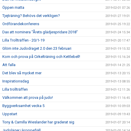
Öppen matta
2019-02-01 07:26
Tjejträning? Behövs det verkligen?
2019-01-27 19:01
Ordförandekonferens
2019-01-25 19:22
Dax att nominera "Årets glädjespridare 2018"
2019-01-24 15:34
Lilla Trollträffen - 20/1-19
2019-01-20 17:47
Glöm inte Judodraget 2.0 den 23 februari
2019-01-19 15:32
Kom och prova på Cirkelträning och Kettlebell!
2019-01-15 16:24
Att falla
2019-01-14 21:25
Det blev så mycket mer
2019-01-13 20:15
Inspirationsdag
2019-01-13 08:55
Lilla trollträffen
2019-01-12 11:26
Välkommen att prova på judo!
2019-01-11 16:45
Byggverksamhet vecka 5
2019-01-10 09:03
Uppstart
2019-01-09 19:43
Tony & Camilla Wieslander har graderat sig
2019-01-07 20:14
Judoläger i kroppefjäll
2019-01-05 14:14