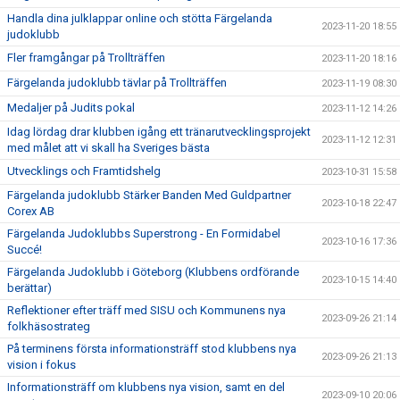
Handla dina julklappar online och stötta Färgelanda
2023-11-20 18:55
judoklubb
Fler framgångar på Trollträffen
2023-11-20 18:16
Färgelanda judoklubb tävlar på Trollträffen
2023-11-19 08:30
Medaljer på Judits pokal
2023-11-12 14:26
Idag lördag drar klubben igång ett tränarutvecklingsprojekt
2023-11-12 12:31
med målet att vi skall ha Sveriges bästa
Utvecklings och Framtidshelg
2023-10-31 15:58
Färgelanda judoklubb Stärker Banden Med Guldpartner
2023-10-18 22:47
Corex AB
Färgelanda Judoklubbs Superstrong - En Formidabel
2023-10-16 17:36
Succé!
Färgelanda Judoklubb i Göteborg (Klubbens ordförande
2023-10-15 14:40
berättar)
Reflektioner efter träff med SISU och Kommunens nya
2023-09-26 21:14
folkhäsostrateg
På terminens första informationsträff stod klubbens nya
2023-09-26 21:13
vision i fokus
Informationsträff om klubbens nya vision, samt en del
2023-09-10 20:06