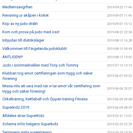
Medlemsavgiften
2019-09-22 17:46
Rensning ur skåpen i köket
2019-09-07 11:45
Köp av ny judo-dräkt
2019-09-01 15:12
Kom och prova på judo med oss!
2019-08-22 22:34
Inbjudan till distriksläger
2019-08-15 16:28
Välkommen till Färgelanda judoklubb!
2019-08-15 09:49
ÄNTLIGEN!!!
2019-08-12 19:05
Judo i sommarkvällen med Tony och Tommy
2019-07-13 14:19
Klubben tog emot certifieringen som trygg och säker
2019-06-07 09:52
förening
Missa inte att vara med när vi tar emot vår certifiering som
2019-06-04 20:07
trygg och säker förening!
Cirkelträning, Kettlebell och Öppen träning Fitness
2019-06-04 09:08
Superkidz 2019
2019-06-04 08:59
Alldeles strax SuperKidz
2019-05-31 13:01
Schema inför helgens Superkidz
2019-05-29 22:29
Terminens sista vuxenträning
2019-05-29 19:39