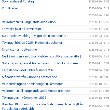
Sponsorhuset Företag
2025-08-30 15:55
Profilkläder
2025-08-30 15:19
2025-08-24 18:08
Välkommen till Färgelanda Judoklubb!
2025-08-17 17:56
En vecka kvar till terminstart
2025-08-11 12:36
Städ- och trivseldag – vi gör det tillsammans!
2025-08-03 18:32
Tävlingar hösten 2025 - Preliminärt schema
2025-08-02 16:19
Snart startar höstterminen!
2025-08-02 10:16
Nedräkningen kan börja (Klubbens ordförande berättar)
2025-07-28 13:43
Sista träningspasset för terminen – nu blickar vi framåt!
2025-06-11 10:51
Färgelanda judoklubbs årsmöte 2025
2025-04-06 16:08
Månadsbrev från klubbens ordförande
2025-03-30 20:00
Valberedningens nomineringar till årsmötet
2025-03-10 14:45
Välkommen till Färgelanda Judoklubbs årsmöte !
2025-02-14 09:04
Tävlingsplan - vårterminen 2025
2025-01-12 18:01
Brev från Klubbens Ordförande: Välkommen till ett Nytt År i
2025-01-04 11:54
Färgelanda Judoklubb