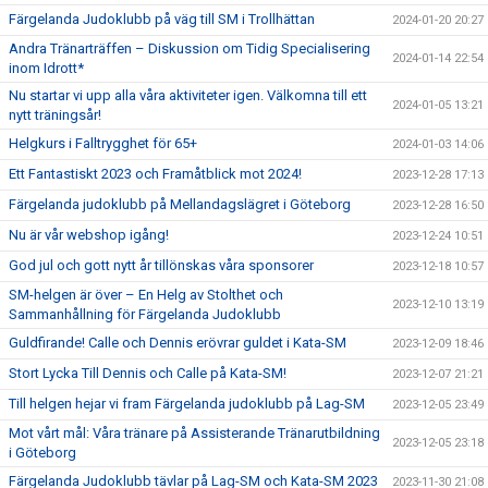
Färgelanda Judoklubb på väg till SM i Trollhättan
2024-01-20 20:27
Andra Tränarträffen – Diskussion om Tidig Specialisering
2024-01-14 22:54
inom Idrott*
Nu startar vi upp alla våra aktiviteter igen. Välkomna till ett
2024-01-05 13:21
nytt träningsår!
Helgkurs i Falltrygghet för 65+
2024-01-03 14:06
Ett Fantastiskt 2023 och Framåtblick mot 2024!
2023-12-28 17:13
Färgelanda judoklubb på Mellandagslägret i Göteborg
2023-12-28 16:50
Nu är vår webshop igång!
2023-12-24 10:51
God jul och gott nytt år tillönskas våra sponsorer
2023-12-18 10:57
SM-helgen är över – En Helg av Stolthet och
2023-12-10 13:19
Sammanhållning för Färgelanda Judoklubb
Guldfirande! Calle och Dennis erövrar guldet i Kata-SM
2023-12-09 18:46
Stort Lycka Till Dennis och Calle på Kata-SM!
2023-12-07 21:21
Till helgen hejar vi fram Färgelanda judoklubb på Lag-SM
2023-12-05 23:49
Mot vårt mål: Våra tränare på Assisterande Tränarutbildning
2023-12-05 23:18
i Göteborg
Färgelanda Judoklubb tävlar på Lag-SM och Kata-SM 2023
2023-11-30 21:08