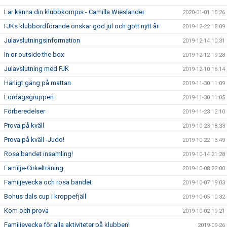
Lär känna din klubbkompis - Camilla Wieslander
2020-01-01 15:26
FJKs klubbordförande önskar god jul och gott nytt år
2019-12-22 15:09
Julavslutningsinformation
2019-12-14 10:31
In or outside the box
2019-12-12 19:28
Julavslutning med FJK
2019-12-10 16:14
Härligt gäng på mattan
2019-11-30 11:09
Lördagsgruppen
2019-11-30 11:05
Förberedelser
2019-11-23 12:10
Prova på kväll
2019-10-23 18:33
Prova på kväll -Judo!
2019-10-22 13:49
Rosa bandet insamling!
2019-10-14 21:28
Familje-Cirkelträning
2019-10-08 22:00
Familjevecka och rosa bandet
2019-10-07 19:03
Bohus dals cup i kroppefjäll
2019-10-05 10:32
Kom och prova
2019-10-02 19:21
Familjevecka för alla aktiviteter på klubben!
2019-09-26