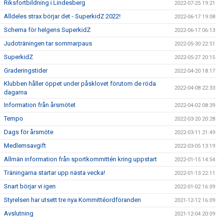
Riksfortbildning i Lindesberg
2022-07-25 19:21
Alldeles strax börjar det - SuperkidZ 2022!
2022-06-17 19:08
Schema för helgens SuperkidZ
2022-06-17 06:13
Judoträningen tar sommarpaus
2022-05-30 22:51
SuperkidZ
2022-05-27 20:15
Graderingstider
2022-04-20 18:17
Klubben håller öppet under påsklovet förutom de röda
2022-04-08 22:33
dagarna
Information från årsmötet
2022-04-02 08:39
Tempo
2022-03-20 20:28
Dags för årsmöte
2022-03-11 21:49
Medlemsavgift
2022-03-05 13:19
Allmän information från sportkommittén kring uppstart
2022-01-15 14:54
Träningarna startar upp nästa vecka!
2022-01-13 22:11
Snart börjar vi igen
2022-01-02 16:09
Styrelsen har utsett tre nya Kommittéordföranden
2021-12-12 16:09
Avslutning
2021-12-04 20:09