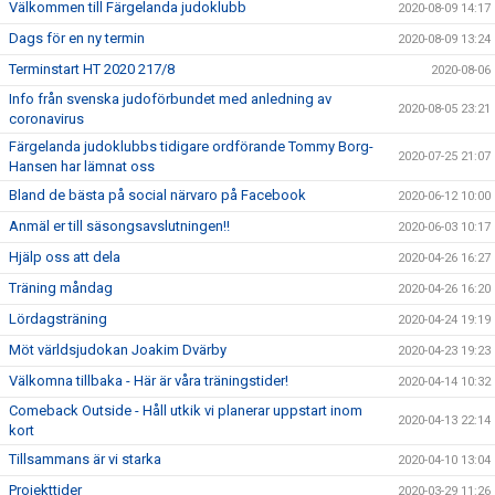
Välkommen till Färgelanda judoklubb
2020-08-09 14:17
Dags för en ny termin
2020-08-09 13:24
Terminstart HT 2020 217/8
2020-08-06
Info från svenska judoförbundet med anledning av
2020-08-05 23:21
coronavirus
Färgelanda judoklubbs tidigare ordförande Tommy Borg-
2020-07-25 21:07
Hansen har lämnat oss
Bland de bästa på social närvaro på Facebook
2020-06-12 10:00
Anmäl er till säsongsavslutningen!!
2020-06-03 10:17
Hjälp oss att dela
2020-04-26 16:27
Träning måndag
2020-04-26 16:20
Lördagsträning
2020-04-24 19:19
Möt världsjudokan Joakim Dvärby
2020-04-23 19:23
Välkomna tillbaka - Här är våra träningstider!
2020-04-14 10:32
Comeback Outside - Håll utkik vi planerar uppstart inom
2020-04-13 22:14
kort
Tillsammans är vi starka
2020-04-10 13:04
Projekttider
2020-03-29 11:26