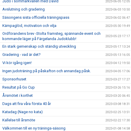
Judo i sommarkvällen med David
2023-06-05 12:05
Avslutning och gradering
2023-06-03 10:50
Säsongens sista officiella träningspass
2023-06-02 06:47
Kämpaglöd, motivation och vilja
2023-05-30 19:49
Ordförandens brev -Stolta framsteg, spännande event och
2023-05-23 17:17
kommande läger på Färgelanda Judoklubb!
En stark gemenskap och ständig utveckling
2023-05-17 13:24
Gradering - vad är det?
2023-05-13 16:05
Vi kör igång igen!
2023-04-12 19:50
Ingen judoträning på påskafton och annandag påsk.
2023-04-05 17:06
Sponsorhuset
2023-03-27 17:27
Resultat på Go Cup
2023-03-26 15:16
Årsmötet i korthet
2023-03-20 06:45
Dags att fira våra första 40 år
2023-03-08 18:31
Katadag (Nage no kata)
2023-02-25 13:51
Kallelse till årsmöte
2023-02-22 17:30
Välkommen till en ny tränings-säsong
2023-01-08 14:58