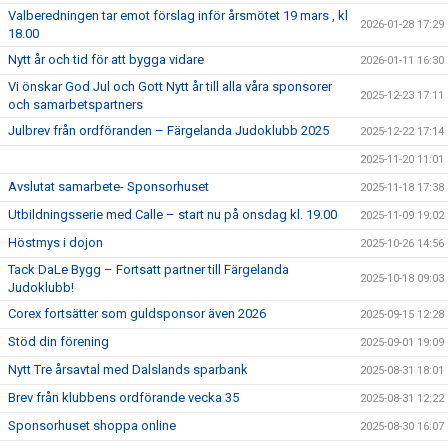
Valberedningen tar emot förslag inför årsmötet 19 mars , kl
2026-01-28 17:29
18.00
Nytt år och tid för att bygga vidare
2026-01-11 16:30
Vi önskar God Jul och Gott Nytt år till alla våra sponsorer
2025-12-23 17:11
och samarbetspartners
Julbrev från ordföranden – Färgelanda Judoklubb 2025
2025-12-22 17:14
2025-11-20 11:01
Avslutat samarbete- Sponsorhuset
2025-11-18 17:38
Utbildningsserie med Calle – start nu på onsdag kl. 19.00
2025-11-09 19:02
Höstmys i dojon
2025-10-26 14:56
Tack DaLe Bygg – Fortsatt partner till Färgelanda
2025-10-18 09:03
Judoklubb!
Corex fortsätter som guldsponsor även 2026
2025-09-15 12:28
Stöd din förening
2025-09-01 19:09
Nytt Tre årsavtal med Dalslands sparbank
2025-08-31 18:01
Brev från klubbens ordförande vecka 35
2025-08-31 12:22
Sponsorhuset shoppa online
2025-08-30 16:07