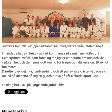
OM JUDO
FJK:S YOUTUBE
JAG VILL BÖRJA TRÄNA JUDO
FJK MÖTER FRAMTIDEN
Judokas från 1915-gruppen tillsammans med politiker från Centerpartiet.
I måndags hade vi besök av vårt kommunalråd samt hans kollegor i
JUDODRAGET 2.0
Centerpartiet. Vi fick som förening möjlighet att berätta om oss och vår
verksamhet och det fanns gott om tid för frågor och diskussion. Ett riktigt
VI SPONSRAR FJK
bra möte!
Därefter blev det fika, rundvandring och ett par av våra gäster vågade sig
också på att sätta på sig en gi och prova på vår älskade sport judo.
INFORMATION KRING TRÄNING OCH COVID-19
En riktig bra kväll på Färgelanda judoklubb!
Nyhetsarkiv