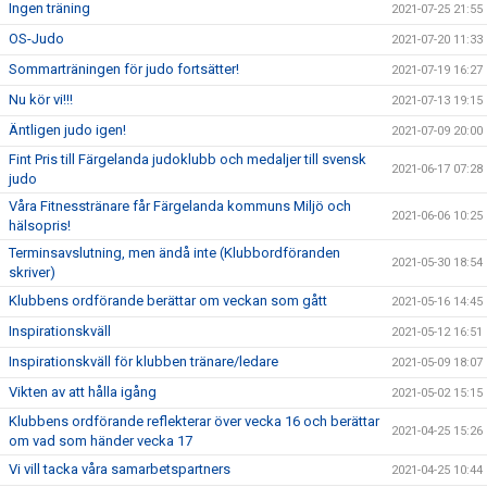
Ingen träning
2021-07-25 21:55
OS-Judo
2021-07-20 11:33
Sommarträningen för judo fortsätter!
2021-07-19 16:27
Nu kör vi!!!
2021-07-13 19:15
Äntligen judo igen!
2021-07-09 20:00
Fint Pris till Färgelanda judoklubb och medaljer till svensk
2021-06-17 07:28
judo
Våra Fitnesstränare får Färgelanda kommuns Miljö och
2021-06-06 10:25
hälsopris!
Terminsavslutning, men ändå inte (Klubbordföranden
2021-05-30 18:54
skriver)
Klubbens ordförande berättar om veckan som gått
2021-05-16 14:45
Inspirationskväll
2021-05-12 16:51
Inspirationskväll för klubben tränare/ledare
2021-05-09 18:07
Vikten av att hålla igång
2021-05-02 15:15
Klubbens ordförande reflekterar över vecka 16 och berättar
2021-04-25 15:26
om vad som händer vecka 17
Vi vill tacka våra samarbetspartners
2021-04-25 10:44