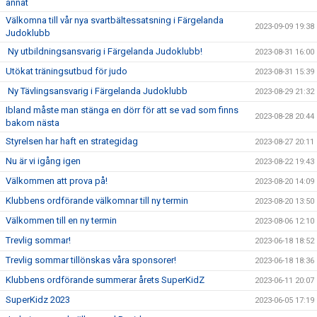
annat
Välkomna till vår nya svartbältessatsning i Färgelanda
2023-09-09 19:38
Judoklubb
Ny utbildningsansvarig i Färgelanda Judoklubb!
2023-08-31 16:00
Utökat träningsutbud för judo
2023-08-31 15:39
Ny Tävlingsansvarig i Färgelanda Judoklubb
2023-08-29 21:32
Ibland måste man stänga en dörr för att se vad som finns
2023-08-28 20:44
bakom nästa
Styrelsen har haft en strategidag
2023-08-27 20:11
Nu är vi igång igen
2023-08-22 19:43
Välkommen att prova på!
2023-08-20 14:09
Klubbens ordförande välkomnar till ny termin
2023-08-20 13:50
Välkommen till en ny termin
2023-08-06 12:10
Trevlig sommar!
2023-06-18 18:52
Trevlig sommar tillönskas våra sponsorer!
2023-06-18 18:36
Klubbens ordförande summerar årets SuperKidZ
2023-06-11 20:07
SuperKidz 2023
2023-06-05 17:19