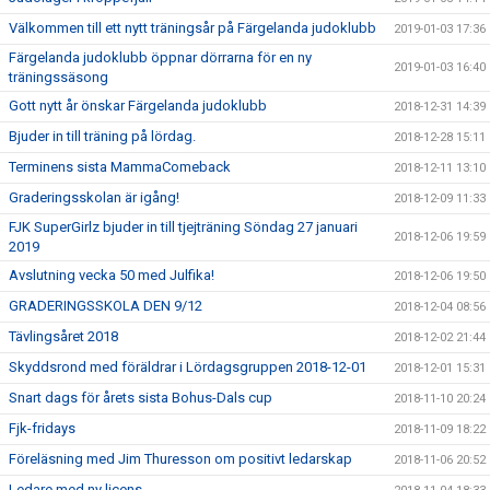
Välkommen till ett nytt träningsår på Färgelanda judoklubb
2019-01-03 17:36
Färgelanda judoklubb öppnar dörrarna för en ny
2019-01-03 16:40
träningssäsong
Gott nytt år önskar Färgelanda judoklubb
2018-12-31 14:39
Bjuder in till träning på lördag.
2018-12-28 15:11
Terminens sista MammaComeback
2018-12-11 13:10
Graderingsskolan är igång!
2018-12-09 11:33
FJK SuperGirlz bjuder in till tjejträning Söndag 27 januari
2018-12-06 19:59
2019
Avslutning vecka 50 med Julfika!
2018-12-06 19:50
GRADERINGSSKOLA DEN 9/12
2018-12-04 08:56
Tävlingsåret 2018
2018-12-02 21:44
Skyddsrond med föräldrar i Lördagsgruppen 2018-12-01
2018-12-01 15:31
Snart dags för årets sista Bohus-Dals cup
2018-11-10 20:24
Fjk-fridays
2018-11-09 18:22
Föreläsning med Jim Thuresson om positivt ledarskap
2018-11-06 20:52
Ledare med ny licens