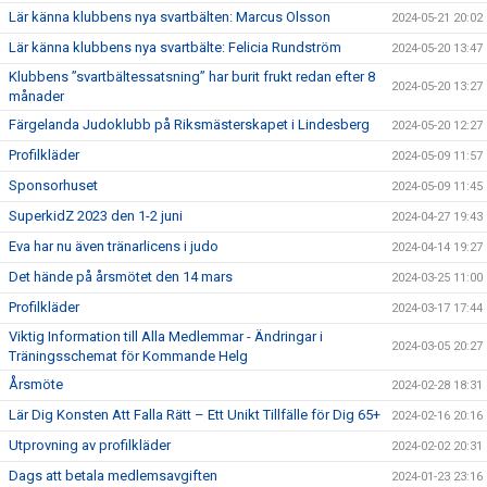
Lär känna klubbens nya svartbälten: Marcus Olsson
2024-05-21 20:02
Lär känna klubbens nya svartbälte: Felicia Rundström
2024-05-20 13:47
Klubbens ”svartbältessatsning” har burit frukt redan efter 8
2024-05-20 13:27
månader
Färgelanda Judoklubb på Riksmästerskapet i Lindesberg
2024-05-20 12:27
Profilkläder
2024-05-09 11:57
Sponsorhuset
2024-05-09 11:45
SuperkidZ 2023 den 1-2 juni
2024-04-27 19:43
Eva har nu även tränarlicens i judo
2024-04-14 19:27
Det hände på årsmötet den 14 mars
2024-03-25 11:00
Profilkläder
2024-03-17 17:44
Viktig Information till Alla Medlemmar - Ändringar i
2024-03-05 20:27
Träningsschemat för Kommande Helg
Årsmöte
2024-02-28 18:31
Lär Dig Konsten Att Falla Rätt – Ett Unikt Tillfälle för Dig 65+
2024-02-16 20:16
Utprovning av profilkläder
2024-02-02 20:31
Dags att betala medlemsavgiften
2024-01-23 23:16