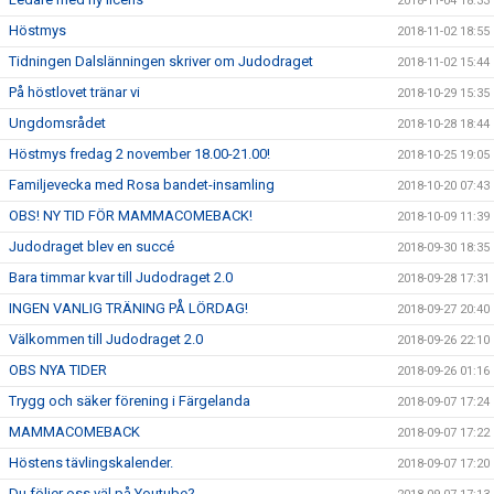
2018-11-04 18:33
Höstmys
2018-11-02 18:55
Tidningen Dalslänningen skriver om Judodraget
2018-11-02 15:44
På höstlovet tränar vi
2018-10-29 15:35
Ungdomsrådet
2018-10-28 18:44
Höstmys fredag 2 november 18.00-21.00!
2018-10-25 19:05
Familjevecka med Rosa bandet-insamling
2018-10-20 07:43
OBS! NY TID FÖR MAMMACOMEBACK!
2018-10-09 11:39
Judodraget blev en succé
2018-09-30 18:35
Bara timmar kvar till Judodraget 2.0
2018-09-28 17:31
INGEN VANLIG TRÄNING PÅ LÖRDAG!
2018-09-27 20:40
Välkommen till Judodraget 2.0
2018-09-26 22:10
OBS NYA TIDER
2018-09-26 01:16
Trygg och säker förening i Färgelanda
2018-09-07 17:24
MAMMACOMEBACK
2018-09-07 17:22
Höstens tävlingskalender.
2018-09-07 17:20
Du följer oss väl på Youtube?