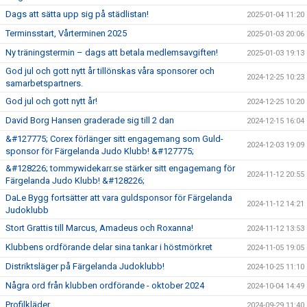
Dags att sätta upp sig på städlistan!
2025-01-04 11:20
Terminsstart, Vårterminen 2025
2025-01-03 20:06
Ny träningstermin – dags att betala medlemsavgiften!
2025-01-03 19:13
God jul och gott nytt år tillönskas våra sponsorer och
2024-12-25 10:23
samarbetspartners.
God jul och gott nytt år!
2024-12-25 10:20
David Borg Hansen graderade sig till 2 dan
2024-12-15 16:04
&#127775; Corex förlänger sitt engagemang som Guld-
2024-12-03 19:09
sponsor för Färgelanda Judo Klubb! &#127775;
&#128226; tommywidekarr.se stärker sitt engagemang för
2024-11-12 20:55
Färgelanda Judo Klubb! &#128226;
DaLe Bygg fortsätter att vara guldsponsor för Färgelanda
2024-11-12 14:21
Judoklubb
Stort Grattis till Marcus, Amadeus och Roxanna!
2024-11-12 13:53
Klubbens ordförande delar sina tankar i höstmörkret
2024-11-05 19:05
Distriktsläger på Färgelanda Judoklubb!
2024-10-25 11:10
Några ord från klubben ordförande - oktober 2024
2024-10-04 14:49
Profilkläder
2024-09-29 11:40