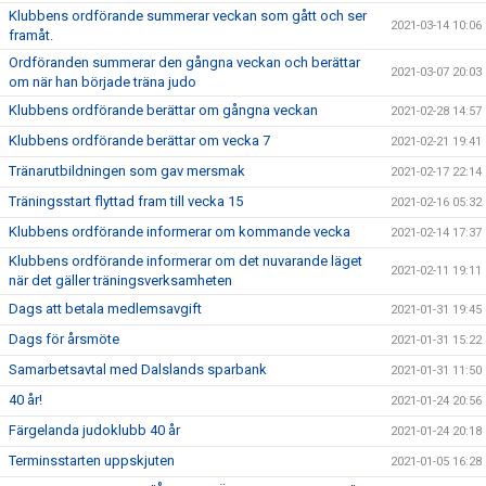
Klubbens ordförande summerar veckan som gått och ser
2021-03-14 10:06
framåt.
Ordföranden summerar den gångna veckan och berättar
2021-03-07 20:03
om när han började träna judo
Klubbens ordförande berättar om gångna veckan
2021-02-28 14:57
Klubbens ordförande berättar om vecka 7
2021-02-21 19:41
Tränarutbildningen som gav mersmak
2021-02-17 22:14
Träningsstart flyttad fram till vecka 15
2021-02-16 05:32
Klubbens ordförande informerar om kommande vecka
2021-02-14 17:37
Klubbens ordförande informerar om det nuvarande läget
2021-02-11 19:11
när det gäller träningsverksamheten
Dags att betala medlemsavgift
2021-01-31 19:45
Dags för årsmöte
2021-01-31 15:22
Samarbetsavtal med Dalslands sparbank
2021-01-31 11:50
40 år!
2021-01-24 20:56
Färgelanda judoklubb 40 år
2021-01-24 20:18
Terminsstarten uppskjuten
2021-01-05 16:28