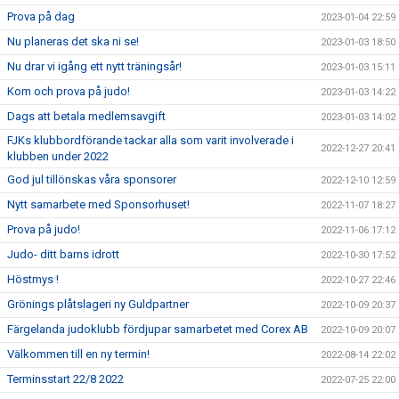
Prova på dag
2023-01-04 22:59
Nu planeras det ska ni se!
2023-01-03 18:50
Nu drar vi igång ett nytt träningsår!
2023-01-03 15:11
Kom och prova på judo!
2023-01-03 14:22
Dags att betala medlemsavgift
2023-01-03 14:02
FJKs klubbordförande tackar alla som varit involverade i
2022-12-27 20:41
klubben under 2022
God jul tillönskas våra sponsorer
2022-12-10 12:59
Nytt samarbete med Sponsorhuset!
2022-11-07 18:27
Prova på judo!
2022-11-06 17:12
Judo- ditt barns idrott
2022-10-30 17:52
Höstmys !
2022-10-27 22:46
Grönings plåtslageri ny Guldpartner
2022-10-09 20:37
Färgelanda judoklubb fördjupar samarbetet med Corex AB
2022-10-09 20:07
Välkommen till en ny termin!
2022-08-14 22:02
Terminsstart 22/8 2022
2022-07-25 22:00