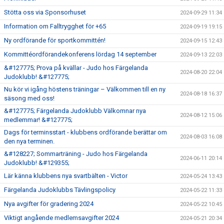
Stötta oss via Sponsorhuset
2024-09-29 11:34
Information om Falltrygghet för +65
2024-09-19 19:15
Ny ordförande för sportkommittén!
2024-09-15 12:43
Kommittéordförandekonferens lördag 14 september
2024-09-13 22:03
&#127775; Prova på kvällar - Judo hos Färgelanda
2024-08-20 22:04
Judoklubb! &#127775;
Nu kör vi igång höstens träningar – Välkommen till en ny
2024-08-18 16:37
säsong med oss!
&#127775; Färgelanda Judoklubb Välkomnar nya
2024-08-12 15:06
medlemmar! &#127775;
Dags för terminsstart - klubbens ordförande berättar om
2024-08-03 16:08
den nya terminen.
&#128227; Sommarträning - Judo hos Färgelanda
2024-06-11 20:14
Judoklubb! &#129355;
Lär känna klubbens nya svartbälten - Victor
2024-05-24 13:43
Färgelanda Judoklubbs Tävlingspolicy
2024-05-22 11:33
Nya avgifter för gradering 2024
2024-05-22 10:45
Viktigt angående medlemsavgifter 2024
2024-05-21 20:34