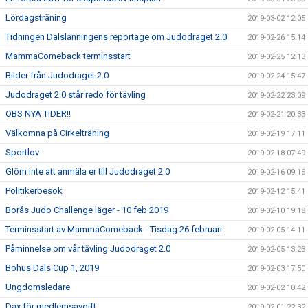
Lördagsträning
2019-03-02 12:05
Tidningen Dalslänningens reportage om Judodraget 2.0
2019-02-26 15:14
MammaComeback terminsstart
2019-02-25 12:13
Bilder från Judodraget 2.0
2019-02-24 15:47
Judodraget 2.0 står redo för tävling
2019-02-22 23:09
OBS NYA TIDER!!
2019-02-21 20:33
Välkomna på Cirkelträning
2019-02-19 17:11
Sportlov
2019-02-18 07:49
Glöm inte att anmäla er till Judodraget 2.0
2019-02-16 09:16
Politikerbesök
2019-02-12 15:41
Borås Judo Challenge läger - 10 feb 2019
2019-02-10 19:18
Terminsstart av MammaComeback - Tisdag 26 februari
2019-02-05 14:11
Påminnelse om vår tävling Judodraget 2.0
2019-02-05 13:23
Bohus Dals Cup 1, 2019
2019-02-03 17:50
Ungdomsledare
2019-02-02 10:42
Dax för medlemsavgift
2019-02-01 22:32