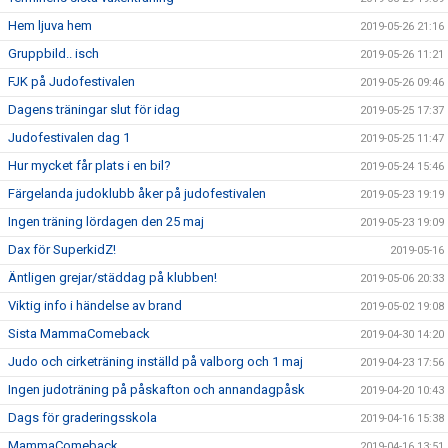
Hem ljuva hem
2019-05-26 21:16
Gruppbild.. isch
2019-05-26 11:21
FJK på Judofestivalen
2019-05-26 09:46
Dagens träningar slut för idag
2019-05-25 17:37
Judofestivalen dag 1
2019-05-25 11:47
Hur mycket får plats i en bil?
2019-05-24 15:46
Färgelanda judoklubb åker på judofestivalen
2019-05-23 19:19
Ingen träning lördagen den 25 maj
2019-05-23 19:09
Dax för SuperkidZ!
2019-05-16
Äntligen grejar/städdag på klubben!
2019-05-06 20:33
Viktig info i händelse av brand
2019-05-02 19:08
Sista MammaComeback
2019-04-30 14:20
Judo och cirketräning inställd på valborg och 1 maj
2019-04-23 17:56
Ingen judoträning på påskafton och annandagpåsk
2019-04-20 10:43
Dags för graderingsskola
2019-04-16 15:38
MammaComeback
2019-04-16 13:51