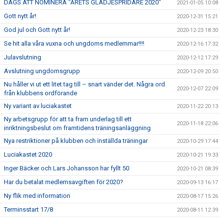
DAGS ATT NOMINERA "ÅRETS GLÄDJESPRIDARE 2020"
2021-01-05 10:08
Gott nytt år!
2020-12-31 15:21
God jul och Gott nytt år!
2020-12-23 18:30
Se hit alla våra vuxna och ungdoms medlemmar!!!!
2020-12-16 17:32
Julavslutning
2020-12-12 17:29
Avslutning ungdomsgrupp
2020-12-09 20:50
Nu håller vi ut ett litet tag till – snart vänder det. Några ord
2020-12-07 22:09
från klubbens ordförande
Ny variant av luciakastet
2020-11-22 20:13
Ny arbetsgrupp för att ta fram underlag till ett
2020-11-18 22:06
inriktningsbeslut om framtidens träningsanläggning
Nya restriktioner på klubben och inställda träningar
2020-10-29 17:44
Luciakastet 2020
2020-10-21 19:33
Inger Bäcker och Lars Johansson har fyllt 50
2020-10-21 08:39
Har du betalat medlemsavgiften för 2020?
2020-09-13 16:17
Ny flik med information
2020-08-17 15:26
Terminsstart 17/8
2020-08-11 12:39