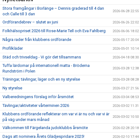
Stora framgångar i Borlänge – Dennis graderad till 4 dan
2026-06-28 22:55
och Calle till 3 dan
Ordförandebrev – slutet av juni
2026-06-26 22:02
Folkhälsopriset 2026 till Rose-Marie Tell och Eva Fahlberg
2026-06-06 18:02
Några rader från klubbens ordförande
2026-05-17 20:04
Profilkläder
2026-05-01 10:14
Städ och trivseldag - Vi gör det tillsammans
2026-04-18 08:30
Tuffa lärdomar på internationell matta - Bröderna
2026-03-28 12:38
Rundström i Polen
Träningar, tävlingar, läger och en ny styrelse
2026-03-28 08:28
Ny styrelse
2026-03-27 21:56
Valberedningens förslag inför årsmötet
2026-03-04 08:53
Tävlingar/aktiviteter vårterminen 2026
2026-03-02 11:31
Klubbens ordförande reflekterar om var vi är nu och var vi är
2026-03-02 10:50
på väg under mars månad
Välkommen till Färgelanda judoklubbs årsmöte
2026-02-28 20:18
Dags att nominera Årets Glädjespridare 2025!
2026-02-10 17:44