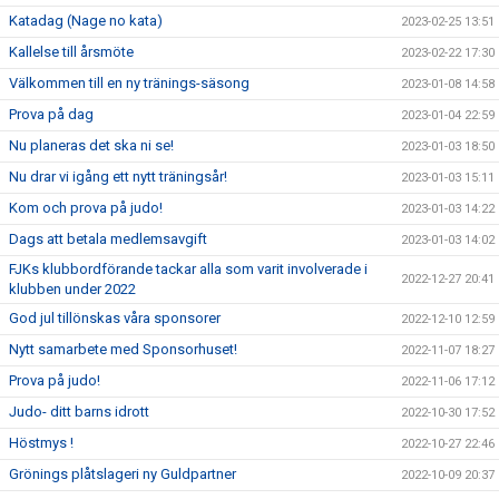
Katadag (Nage no kata)
2023-02-25 13:51
Kallelse till årsmöte
2023-02-22 17:30
Välkommen till en ny tränings-säsong
2023-01-08 14:58
Prova på dag
2023-01-04 22:59
Nu planeras det ska ni se!
2023-01-03 18:50
Nu drar vi igång ett nytt träningsår!
2023-01-03 15:11
Kom och prova på judo!
2023-01-03 14:22
Dags att betala medlemsavgift
2023-01-03 14:02
FJKs klubbordförande tackar alla som varit involverade i
2022-12-27 20:41
klubben under 2022
God jul tillönskas våra sponsorer
2022-12-10 12:59
Nytt samarbete med Sponsorhuset!
2022-11-07 18:27
Prova på judo!
2022-11-06 17:12
Judo- ditt barns idrott
2022-10-30 17:52
Höstmys !
2022-10-27 22:46
Grönings plåtslageri ny Guldpartner
2022-10-09 20:37