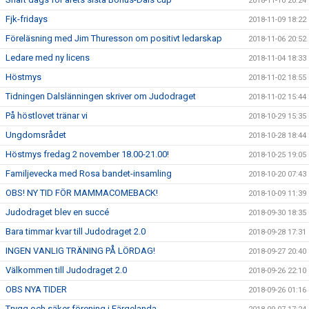
2018-11-10 20:24
Fjk-fridays
2018-11-09 18:22
Föreläsning med Jim Thuresson om positivt ledarskap
2018-11-06 20:52
Ledare med ny licens
2018-11-04 18:33
Höstmys
2018-11-02 18:55
Tidningen Dalslänningen skriver om Judodraget
2018-11-02 15:44
På höstlovet tränar vi
2018-10-29 15:35
Ungdomsrådet
2018-10-28 18:44
Höstmys fredag 2 november 18.00-21.00!
2018-10-25 19:05
Familjevecka med Rosa bandet-insamling
2018-10-20 07:43
OBS! NY TID FÖR MAMMACOMEBACK!
2018-10-09 11:39
Judodraget blev en succé
2018-09-30 18:35
Bara timmar kvar till Judodraget 2.0
2018-09-28 17:31
INGEN VANLIG TRÄNING PÅ LÖRDAG!
2018-09-27 20:40
Välkommen till Judodraget 2.0
2018-09-26 22:10
OBS NYA TIDER
2018-09-26 01:16
Trygg och säker förening i Färgelanda