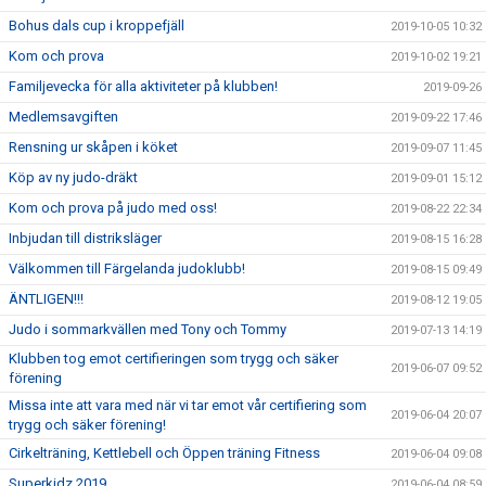
Bohus dals cup i kroppefjäll
2019-10-05 10:32
Kom och prova
2019-10-02 19:21
Familjevecka för alla aktiviteter på klubben!
2019-09-26
Medlemsavgiften
2019-09-22 17:46
Rensning ur skåpen i köket
2019-09-07 11:45
Köp av ny judo-dräkt
2019-09-01 15:12
Kom och prova på judo med oss!
2019-08-22 22:34
Inbjudan till distriksläger
2019-08-15 16:28
Välkommen till Färgelanda judoklubb!
2019-08-15 09:49
ÄNTLIGEN!!!
2019-08-12 19:05
Judo i sommarkvällen med Tony och Tommy
2019-07-13 14:19
Klubben tog emot certifieringen som trygg och säker
2019-06-07 09:52
förening
Missa inte att vara med när vi tar emot vår certifiering som
2019-06-04 20:07
trygg och säker förening!
Cirkelträning, Kettlebell och Öppen träning Fitness
2019-06-04 09:08
Superkidz 2019
2019-06-04 08:59