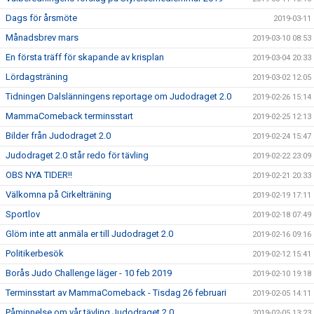
Dags för årsmöte
2019-03-11
Månadsbrev mars
2019-03-10 08:53
En första träff för skapande av krisplan
2019-03-04 20:33
Lördagsträning
2019-03-02 12:05
Tidningen Dalslänningens reportage om Judodraget 2.0
2019-02-26 15:14
MammaComeback terminsstart
2019-02-25 12:13
Bilder från Judodraget 2.0
2019-02-24 15:47
Judodraget 2.0 står redo för tävling
2019-02-22 23:09
OBS NYA TIDER!!
2019-02-21 20:33
Välkomna på Cirkelträning
2019-02-19 17:11
Sportlov
2019-02-18 07:49
Glöm inte att anmäla er till Judodraget 2.0
2019-02-16 09:16
Politikerbesök
2019-02-12 15:41
Borås Judo Challenge läger - 10 feb 2019
2019-02-10 19:18
Terminsstart av MammaComeback - Tisdag 26 februari
2019-02-05 14:11
Påminnelse om vår tävling Judodraget 2.0
2019-02-05 13:23