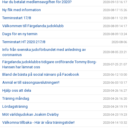
Har du betalat medlemsavgiften för 2020?
2020-09-13 16:17
Ny flik med information
2020-08-17 15:26
Terminsstart 17/8
2020-08-11 12:39
Välkommen till Färgelanda judoklubb
2020-08-09 14:17
Dags för en ny termin
2020-08-09 13:24
Terminstart HT 2020 217/8
2020-08-06
Info från svenska judoförbundet med anledning av
2020-08-05 23:21
coronavirus
Färgelanda judoklubbs tidigare ordförande Tommy Borg-
2020-07-25 21:07
Hansen har lämnat oss
Bland de bästa på social närvaro på Facebook
2020-06-12 10:00
Anmäl er till säsongsavslutningen!!
2020-06-03 10:17
Hjälp oss att dela
2020-04-26 16:27
Träning måndag
2020-04-26 16:20
Lördagsträning
2020-04-24 19:19
Möt världsjudokan Joakim Dvärby
2020-04-23 19:23
Välkomna tillbaka - Här är våra träningstider!
2020-04-14 10:32