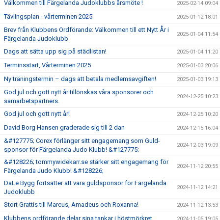
Välkommen till Färgelanda Judoklubbs årsmöte !
2025-02-14 09:04
Tävlingsplan - vårterminen 2025
2025-01-12 18:01
Brev från Klubbens Ordförande: Välkommen till ett Nytt År i
2025-01-04 11:54
Färgelanda Judoklubb
Dags att sätta upp sig på städlistan!
2025-01-04 11:20
Terminsstart, Vårterminen 2025
2025-01-03 20:06
Ny träningstermin – dags att betala medlemsavgiften!
2025-01-03 19:13
God jul och gott nytt år tillönskas våra sponsorer och
2024-12-25 10:23
samarbetspartners.
God jul och gott nytt år!
2024-12-25 10:20
David Borg Hansen graderade sig till 2 dan
2024-12-15 16:04
&#127775; Corex förlänger sitt engagemang som Guld-
2024-12-03 19:09
sponsor för Färgelanda Judo Klubb! &#127775;
&#128226; tommywidekarr.se stärker sitt engagemang för
2024-11-12 20:55
Färgelanda Judo Klubb! &#128226;
DaLe Bygg fortsätter att vara guldsponsor för Färgelanda
2024-11-12 14:21
Judoklubb
Stort Grattis till Marcus, Amadeus och Roxanna!
2024-11-12 13:53
Klubbens ordförande delar sina tankar i höstmörkret
2024-11-05 19:05