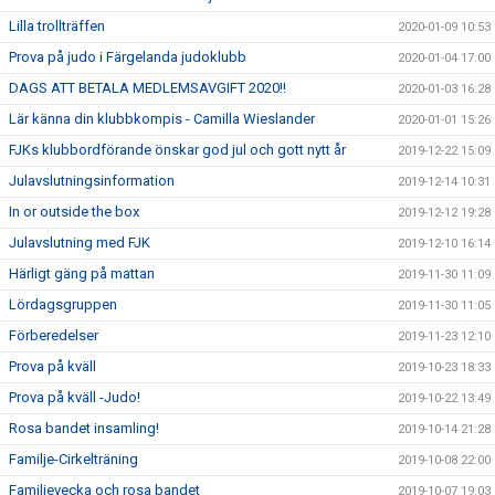
Lilla trollträffen
2020-01-09 10:53
Prova på judo i Färgelanda judoklubb
2020-01-04 17:00
DAGS ATT BETALA MEDLEMSAVGIFT 2020!!
2020-01-03 16:28
Lär känna din klubbkompis - Camilla Wieslander
2020-01-01 15:26
FJKs klubbordförande önskar god jul och gott nytt år
2019-12-22 15:09
Julavslutningsinformation
2019-12-14 10:31
In or outside the box
2019-12-12 19:28
Julavslutning med FJK
2019-12-10 16:14
Härligt gäng på mattan
2019-11-30 11:09
Lördagsgruppen
2019-11-30 11:05
Förberedelser
2019-11-23 12:10
Prova på kväll
2019-10-23 18:33
Prova på kväll -Judo!
2019-10-22 13:49
Rosa bandet insamling!
2019-10-14 21:28
Familje-Cirkelträning
2019-10-08 22:00
Familjevecka och rosa bandet
2019-10-07 19:03