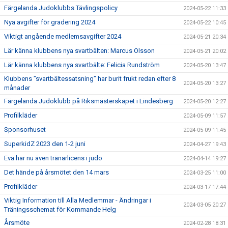
Färgelanda Judoklubbs Tävlingspolicy
2024-05-22 11:33
Nya avgifter för gradering 2024
2024-05-22 10:45
Viktigt angående medlemsavgifter 2024
2024-05-21 20:34
Lär känna klubbens nya svartbälten: Marcus Olsson
2024-05-21 20:02
Lär känna klubbens nya svartbälte: Felicia Rundström
2024-05-20 13:47
Klubbens ”svartbältessatsning” har burit frukt redan efter 8
2024-05-20 13:27
månader
Färgelanda Judoklubb på Riksmästerskapet i Lindesberg
2024-05-20 12:27
Profilkläder
2024-05-09 11:57
Sponsorhuset
2024-05-09 11:45
SuperkidZ 2023 den 1-2 juni
2024-04-27 19:43
Eva har nu även tränarlicens i judo
2024-04-14 19:27
Det hände på årsmötet den 14 mars
2024-03-25 11:00
Profilkläder
2024-03-17 17:44
Viktig Information till Alla Medlemmar - Ändringar i
2024-03-05 20:27
Träningsschemat för Kommande Helg
Årsmöte
2024-02-28 18:31