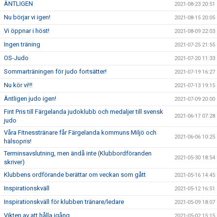
ÄNTLIGEN
2021-08-23 20:51
Nu börjar vi igen!
2021-08-15 20:05
Vi öppnar i höst!
2021-08-09 22:03
Ingen träning
2021-07-25 21:55
OS-Judo
2021-07-20 11:33
Sommarträningen för judo fortsätter!
2021-07-19 16:27
Nu kör vi!!!
2021-07-13 19:15
Äntligen judo igen!
2021-07-09 20:00
Fint Pris till Färgelanda judoklubb och medaljer till svensk
2021-06-17 07:28
judo
Våra Fitnesstränare får Färgelanda kommuns Miljö och
2021-06-06 10:25
hälsopris!
Terminsavslutning, men ändå inte (Klubbordföranden
2021-05-30 18:54
skriver)
Klubbens ordförande berättar om veckan som gått
2021-05-16 14:45
Inspirationskväll
2021-05-12 16:51
Inspirationskväll för klubben tränare/ledare
2021-05-09 18:07
Vikten av att hålla igång
2021-05-02 15:15