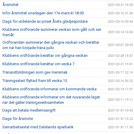
Årsmötet
2021-03-21 14:00
Inför årsmötet onsdagen den 17e mars kl 18.00
2021-03-16 21:06
Dags för utdelande av priset Årets glädjespridare
2021-03-16 09:44
Klubbens ordförande summerar veckan som gått och ser
2021-03-14 10:06
framåt.
Ordföranden summerar den gångna veckan och berättar
2021-03-07 20:03
om när han började träna judo
Klubbens ordförande berättar om gångna veckan
2021-02-28 14:57
Klubbens ordförande berättar om vecka 7
2021-02-21 19:41
Tränarutbildningen som gav mersmak
2021-02-17 22:14
Träningsstart flyttad fram till vecka 15
2021-02-16 05:32
Klubbens ordförande informerar om kommande vecka
2021-02-14 17:37
Klubbens ordförande informerar om det nuvarande läget
2021-02-11 19:11
när det gäller träningsverksamheten
Dags att betala medlemsavgift
2021-01-31 19:45
Dags för årsmöte
2021-01-31 15:22
Samarbetsavtal med Dalslands sparbank
2021-01-31 11:50