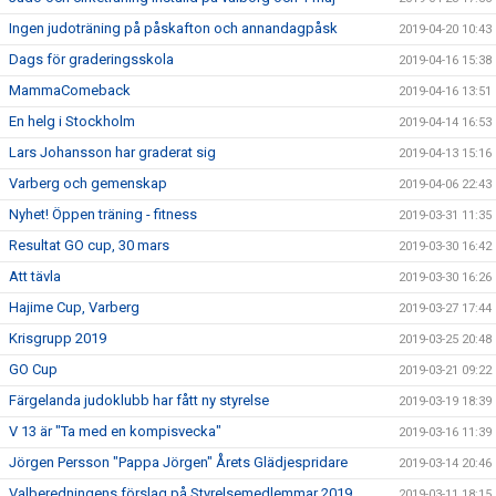
Ingen judoträning på påskafton och annandagpåsk
2019-04-20 10:43
Dags för graderingsskola
2019-04-16 15:38
MammaComeback
2019-04-16 13:51
En helg i Stockholm
2019-04-14 16:53
Lars Johansson har graderat sig
2019-04-13 15:16
Varberg och gemenskap
2019-04-06 22:43
Nyhet! Öppen träning - fitness
2019-03-31 11:35
Resultat GO cup, 30 mars
2019-03-30 16:42
Att tävla
2019-03-30 16:26
Hajime Cup, Varberg
2019-03-27 17:44
Krisgrupp 2019
2019-03-25 20:48
GO Cup
2019-03-21 09:22
Färgelanda judoklubb har fått ny styrelse
2019-03-19 18:39
V 13 är "Ta med en kompisvecka"
2019-03-16 11:39
Jörgen Persson "Pappa Jörgen" Årets Glädjespridare
2019-03-14 20:46
Valberedningens förslag på Styrelsemedlemmar 2019
2019-03-11 18:15