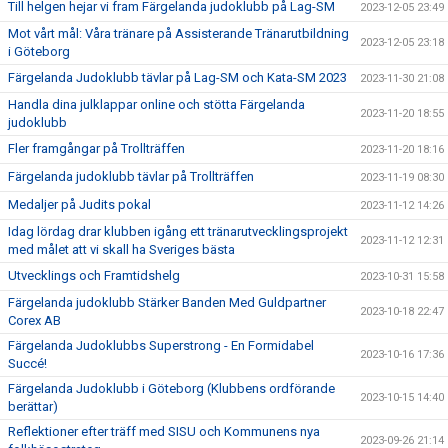
Till helgen hejar vi fram Färgelanda judoklubb på Lag-SM
2023-12-05 23:49
Mot vårt mål: Våra tränare på Assisterande Tränarutbildning
2023-12-05 23:18
i Göteborg
Färgelanda Judoklubb tävlar på Lag-SM och Kata-SM 2023
2023-11-30 21:08
Handla dina julklappar online och stötta Färgelanda
2023-11-20 18:55
judoklubb
Fler framgångar på Trollträffen
2023-11-20 18:16
Färgelanda judoklubb tävlar på Trollträffen
2023-11-19 08:30
Medaljer på Judits pokal
2023-11-12 14:26
Idag lördag drar klubben igång ett tränarutvecklingsprojekt
2023-11-12 12:31
med målet att vi skall ha Sveriges bästa
Utvecklings och Framtidshelg
2023-10-31 15:58
Färgelanda judoklubb Stärker Banden Med Guldpartner
2023-10-18 22:47
Corex AB
Färgelanda Judoklubbs Superstrong - En Formidabel
2023-10-16 17:36
Succé!
Färgelanda Judoklubb i Göteborg (Klubbens ordförande
2023-10-15 14:40
berättar)
Reflektioner efter träff med SISU och Kommunens nya
2023-09-26 21:14