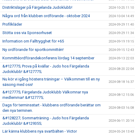
Distriktsläger på Färgelanda Judoklubb!
2024-10-25 11:10
Några ord från klubben ordförande - oktober 2024
2024-10-04 14:49
Profilkläder
2024-09-29 11:40
Stötta oss via Sponsorhuset
2024-09-29 11:34
Information om Falltrygghet för +65
2024-09-19 19:15
Ny ordförande för sportkommittén!
2024-09-15 12:43
Kommittéordförandekonferens lördag 14 september
2024-09-13 22:03
&#127775; Prova på kvällar - Judo hos Färgelanda
2024-08-20 22:04
Judoklubb! &#127775;
Nu kör vi igång höstens träningar – Välkommen till en ny
2024-08-18 16:37
säsong med oss!
&#127775; Färgelanda Judoklubb Välkomnar nya
2024-08-12 15:06
medlemmar! &#127775;
Dags för terminsstart - klubbens ordförande berättar om
2024-08-03 16:08
den nya terminen.
&#128227; Sommarträning - Judo hos Färgelanda
2024-06-11 20:14
Judoklubb! &#129355;
Lär känna klubbens nya svartbälten - Victor
2024-05-24 13:43