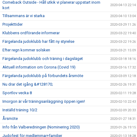
Comeback Outside - Håll utkik vi planerar uppstart inom
2020-04-13 22:14
kort
Tillsammans är vi starka
2020-04-10 13:04
Projekttider
2020-03-29 11:26
Klubbens ordförande informerar
2020-03-22 19:40
Färgelanda judoklubb har fått ny styrelse
2020-03-22 19:26
Efter regn kommer solsken
2020-03-21 15:09
Färgelanda judoklubb och träning i dagsläget
2020-03-18 18:16
Aktuell information om Corona (Covid 19)
2020-03-16 17:32
Färgelanda judoklubb på förbundets årsmöte
2020-03-09 12:18
Nu drar det igång &#128170;
2020-02-26 19:31
Sportlov vecka 8
2020-02-11 19:28
Imorgon är vår träningsanläggning öppen igen!
2020-02-10 22:43
Inställd träning 10/2
2020-02-09 20:33
Årsmöte
2020-01-27 18:31
Info från Valberedningen (Nominering 2020)
2020-01-26 19:15
Judofest för medlemmar+familjer
2020-01-13 18:28