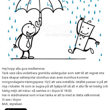
OM JUDO
FJK:S YOUTUBE
JAG VILL BÖRJA TRÄNA JUDO
FJK MÖTER FRAMTIDEN
JUDODRAGET 2.0
VI SPONSRAR FJK
Hej hopp alla goa medlemmar.
Tack vare våra underbara givmilda vädergudar som sett till att regnet inte
INFORMATION KRING TRÄNING OCH COVID-19
bara skapar vattenpölar utomhus utan även inomhus kommer
morgondagens träningspass 10/2 att vara inställda. Istället passar vi på att
röja i lokalen. Ni som är sugna på att hjälpa till så att vi alla får en trevlig och
härlig miljö att träna i så samlas vi i dojon kl 18.00.
Har ni städmaterial som ni kan tänka er att ta med är detta välkommet.
Vi ses i dojon.
Mvh, styrelsen