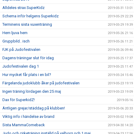
Alldeles strax SuperKidz
2019-05-31 13:01
Schema inför helgens Superkidz
2019-05-29 22:29
Terminens sista vuxenträning
2019-05-29 19:39
Hem ljuva hem
2019-05-26 21:16
Gruppbild.. isch
2019-05-26 11:21
FJK på Judofestivalen
2019-05-26 09:46
Dagens träningar slut för idag
2019-05-25 17:37
Judofestivalen dag 1
2019-05-25 11:47
Hur mycket får plats i en bil?
2019-05-24 15:46
Färgelanda judoklubb åker på judofestivalen
2019-05-23 19:19
Ingen träning lördagen den 25 maj
2019-05-23 19:09
Dax för SuperkidZ!
2019-05-16
Äntligen grejar/städdag på klubben!
2019-05-06 20:33
Viktig info i händelse av brand
2019-05-02 19:08
Sista MammaComeback
2019-04-30 14:20
Judo och cirketräning inställd på valborg och 1 maj
2019-04-23 17:56