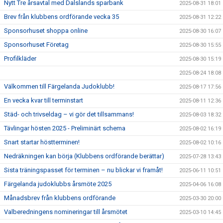
Nytt Tre årsavtal med Dalslands sparbank
2025-08-31 18:01
Brev från klubbens ordförande vecka 35
2025-08-31 12:22
Sponsorhuset shoppa online
2025-08-30 16:07
Sponsorhuset Företag
2025-08-30 15:55
Profilkläder
2025-08-30 15:19
2025-08-24 18:08
Välkommen till Färgelanda Judoklubb!
2025-08-17 17:56
En vecka kvar till terminstart
2025-08-11 12:36
Städ- och trivseldag – vi gör det tillsammans!
2025-08-03 18:32
Tävlingar hösten 2025 - Preliminärt schema
2025-08-02 16:19
Snart startar höstterminen!
2025-08-02 10:16
Nedräkningen kan börja (Klubbens ordförande berättar)
2025-07-28 13:43
Sista träningspasset för terminen – nu blickar vi framåt!
2025-06-11 10:51
Färgelanda judoklubbs årsmöte 2025
2025-04-06 16:08
Månadsbrev från klubbens ordförande
2025-03-30 20:00
Valberedningens nomineringar till årsmötet
2025-03-10 14:45