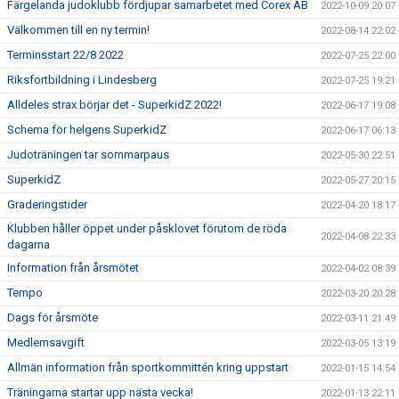
Färgelanda judoklubb fördjupar samarbetet med Corex AB
2022-10-09 20:07
Välkommen till en ny termin!
2022-08-14 22:02
Terminsstart 22/8 2022
2022-07-25 22:00
Riksfortbildning i Lindesberg
2022-07-25 19:21
Alldeles strax börjar det - SuperkidZ 2022!
2022-06-17 19:08
Schema för helgens SuperkidZ
2022-06-17 06:13
Judoträningen tar sommarpaus
2022-05-30 22:51
SuperkidZ
2022-05-27 20:15
Graderingstider
2022-04-20 18:17
Klubben håller öppet under påsklovet förutom de röda
2022-04-08 22:33
dagarna
Information från årsmötet
2022-04-02 08:39
Tempo
2022-03-20 20:28
Dags för årsmöte
2022-03-11 21:49
Medlemsavgift
2022-03-05 13:19
Allmän information från sportkommittén kring uppstart
2022-01-15 14:54
Träningarna startar upp nästa vecka!
2022-01-13 22:11