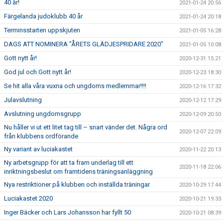
40 år!
2021-01-24 20:56
Färgelanda judoklubb 40 år
2021-01-24 20:18
Terminsstarten uppskjuten
2021-01-05 16:28
DAGS ATT NOMINERA "ÅRETS GLÄDJESPRIDARE 2020"
2021-01-05 10:08
Gott nytt år!
2020-12-31 15:21
God jul och Gott nytt år!
2020-12-23 18:30
Se hit alla våra vuxna och ungdoms medlemmar!!!!
2020-12-16 17:32
Julavslutning
2020-12-12 17:29
Avslutning ungdomsgrupp
2020-12-09 20:50
Nu håller vi ut ett litet tag till – snart vänder det. Några ord
2020-12-07 22:09
från klubbens ordförande
Ny variant av luciakastet
2020-11-22 20:13
Ny arbetsgrupp för att ta fram underlag till ett
2020-11-18 22:06
inriktningsbeslut om framtidens träningsanläggning
Nya restriktioner på klubben och inställda träningar
2020-10-29 17:44
Luciakastet 2020
2020-10-21 19:33
Inger Bäcker och Lars Johansson har fyllt 50
2020-10-21 08:39