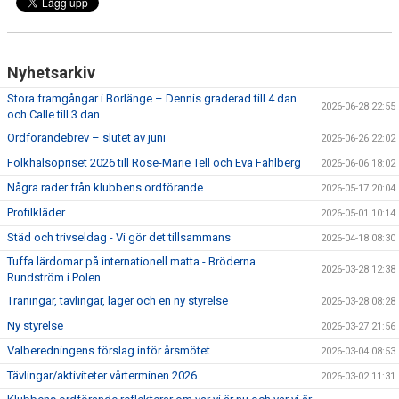
Nyhetsarkiv
Stora framgångar i Borlänge – Dennis graderad till 4 dan
2026-06-28 22:55
och Calle till 3 dan
Ordförandebrev – slutet av juni
2026-06-26 22:02
Folkhälsopriset 2026 till Rose-Marie Tell och Eva Fahlberg
2026-06-06 18:02
Några rader från klubbens ordförande
2026-05-17 20:04
Profilkläder
2026-05-01 10:14
Städ och trivseldag - Vi gör det tillsammans
2026-04-18 08:30
Tuffa lärdomar på internationell matta - Bröderna
2026-03-28 12:38
Rundström i Polen
Träningar, tävlingar, läger och en ny styrelse
2026-03-28 08:28
Ny styrelse
2026-03-27 21:56
Valberedningens förslag inför årsmötet
2026-03-04 08:53
Tävlingar/aktiviteter vårterminen 2026
2026-03-02 11:31