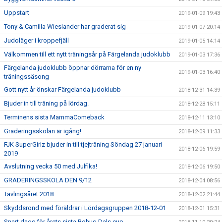
Uppstart
2019-01-09 19:43
Tony & Camilla Wieslander har graderat sig
2019-01-07 20:14
Judoläger i kroppefjäll
2019-01-05 14:14
Välkommen till ett nytt träningsår på Färgelanda judoklubb
2019-01-03 17:36
Färgelanda judoklubb öppnar dörrarna för en ny
2019-01-03 16:40
träningssäsong
Gott nytt år önskar Färgelanda judoklubb
2018-12-31 14:39
Bjuder in till träning på lördag.
2018-12-28 15:11
Terminens sista MammaComeback
2018-12-11 13:10
Graderingsskolan är igång!
2018-12-09 11:33
FJK SuperGirlz bjuder in till tjejträning Söndag 27 januari
2018-12-06 19:59
2019
Avslutning vecka 50 med Julfika!
2018-12-06 19:50
GRADERINGSSKOLA DEN 9/12
2018-12-04 08:56
Tävlingsåret 2018
2018-12-02 21:44
Skyddsrond med föräldrar i Lördagsgruppen 2018-12-01
2018-12-01 15:31
Snart dags för årets sista Bohus-Dals cup