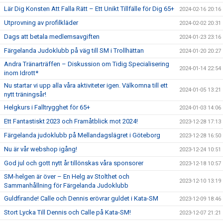
Lär Dig Konsten Att Falla Rätt – Ett Unikt Tillfälle för Dig 65+
2024-02-16 20:16
Utprovning av profilkläder
2024-02-02 20:31
Dags att betala medlemsavgiften
2024-01-23 23:16
Färgelanda Judoklubb på väg till SM i Trollhättan
2024-01-20 20:27
Andra Tränarträffen – Diskussion om Tidig Specialisering
2024-01-14 22:54
inom Idrott*
Nu startar vi upp alla våra aktiviteter igen. Välkomna till ett
2024-01-05 13:21
nytt träningsår!
Helgkurs i Falltrygghet för 65+
2024-01-03 14:06
Ett Fantastiskt 2023 och Framåtblick mot 2024!
2023-12-28 17:13
Färgelanda judoklubb på Mellandagslägret i Göteborg
2023-12-28 16:50
Nu är vår webshop igång!
2023-12-24 10:51
God jul och gott nytt år tillönskas våra sponsorer
2023-12-18 10:57
SM-helgen är över – En Helg av Stolthet och
2023-12-10 13:19
Sammanhållning för Färgelanda Judoklubb
Guldfirande! Calle och Dennis erövrar guldet i Kata-SM
2023-12-09 18:46
Stort Lycka Till Dennis och Calle på Kata-SM!
2023-12-07 21:21