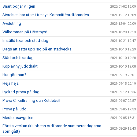
Snart börjar vi igen
2022-01-02 16:09
Styrelsen har utsett tre nya Kommittéordföranden
2021-12-12 16:09
Avslutning
2021-12-04 20:09
Välkommen på Höstmys!
2021-10-29 19:13
Inställd fixar och städ-dag
2021-10-21 19:47
Dags att sätta upp sig på en städvecka
2021-10-10 19:29
Städ och fixardag
2021-10-10 19:20
Köp av ny judodräkt
2021-10-10 19:08
Hur gör man?
2021-09-19 20:01
Heja heja
2021-09-15 20:19
Lyckad prova på dag
2021-09-12 18:36
Prova Cirkelträning och Kettlebell
2021-09-07 22:57
Prova på judo!
2021-09-05 17:33
Medlemsavgiften
2021-09-05 13:31
Första veckan (klubbens ordförande summerar dagarna
2021-08-29 18:43
som gått)