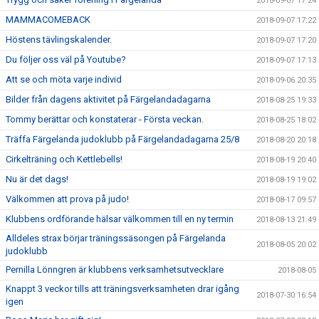
2018-09-07 17:24
MAMMACOMEBACK
2018-09-07 17:22
Höstens tävlingskalender.
2018-09-07 17:20
Du följer oss väl på Youtube?
2018-09-07 17:13
Att se och möta varje individ
2018-09-06 20:35
Bilder från dagens aktivitet på Färgelandadagarna
2018-08-25 19:33
Tommy berättar och konstaterar - Första veckan.
2018-08-25 18:02
Träffa Färgelanda judoklubb på Färgelandadagarna 25/8
2018-08-20 20:18
Cirkelträning och Kettlebells!
2018-08-19 20:40
Nu är det dags!
2018-08-19 19:02
Välkommen att prova på judo!
2018-08-17 09:57
Klubbens ordförande hälsar välkommen till en ny termin
2018-08-13 21:49
Alldeles strax börjar träningssäsongen på Färgelanda
2018-08-05 20:02
judoklubb
Pernilla Lönngren är klubbens verksamhetsutvecklare
2018-08-05
Knappt 3 veckor tills att träningsverksamheten drar igång
2018-07-30 16:54
igen