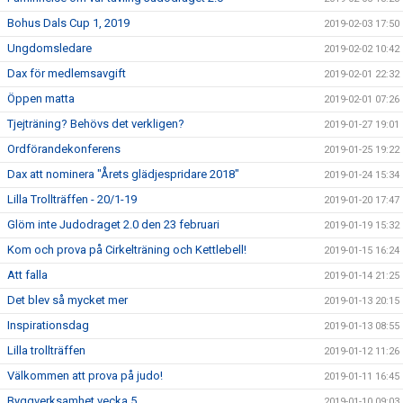
Bohus Dals Cup 1, 2019
2019-02-03 17:50
Ungdomsledare
2019-02-02 10:42
Dax för medlemsavgift
2019-02-01 22:32
Öppen matta
2019-02-01 07:26
Tjejträning? Behövs det verkligen?
2019-01-27 19:01
Ordförandekonferens
2019-01-25 19:22
Dax att nominera "Årets glädjespridare 2018"
2019-01-24 15:34
Lilla Trollträffen - 20/1-19
2019-01-20 17:47
Glöm inte Judodraget 2.0 den 23 februari
2019-01-19 15:32
Kom och prova på Cirkelträning och Kettlebell!
2019-01-15 16:24
Att falla
2019-01-14 21:25
Det blev så mycket mer
2019-01-13 20:15
Inspirationsdag
2019-01-13 08:55
Lilla trollträffen
2019-01-12 11:26
Välkommen att prova på judo!
2019-01-11 16:45
Byggverksamhet vecka 5
2019-01-10 09:03