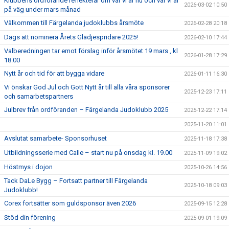
Klubbens ordförande reflekterar om var vi är nu och var vi är
2026-03-02 10:50
på väg under mars månad
Välkommen till Färgelanda judoklubbs årsmöte
2026-02-28 20:18
Dags att nominera Årets Glädjespridare 2025!
2026-02-10 17:44
Valberedningen tar emot förslag inför årsmötet 19 mars , kl
2026-01-28 17:29
18.00
Nytt år och tid för att bygga vidare
2026-01-11 16:30
Vi önskar God Jul och Gott Nytt år till alla våra sponsorer
2025-12-23 17:11
och samarbetspartners
Julbrev från ordföranden – Färgelanda Judoklubb 2025
2025-12-22 17:14
2025-11-20 11:01
Avslutat samarbete- Sponsorhuset
2025-11-18 17:38
Utbildningsserie med Calle – start nu på onsdag kl. 19.00
2025-11-09 19:02
Höstmys i dojon
2025-10-26 14:56
Tack DaLe Bygg – Fortsatt partner till Färgelanda
2025-10-18 09:03
Judoklubb!
Corex fortsätter som guldsponsor även 2026
2025-09-15 12:28
Stöd din förening
2025-09-01 19:09