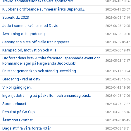
Trevlig sommar tillönskas våra sponsorer!
2023-06-18 18:36
Klubbens ordförande summerar årets SuperKidZ
2023-06-11 20:07
SuperKidz 2023
2023-06-05 17:19
Judo i sommarkvällen med David
2023-06-05 12:05
Avslutning och gradering
2023-06-03 10:50
Säsongens sista officiella träningspass
2023-06-02 06:47
Kämpaglöd, motivation och vilja
2023-05-30 19:49
Ordförandens brev -Stolta framsteg, spännande event och
2023-05-23 17:17
kommande läger på Färgelanda Judoklubb!
En stark gemenskap och ständig utveckling
2023-05-17 13:24
Gradering - vad är det?
2023-05-13 16:05
Vi kör igång igen!
2023-04-12 19:50
Ingen judoträning på påskafton och annandag påsk.
2023-04-05 17:06
Sponsorhuset
2023-03-27 17:27
Resultat på Go Cup
2023-03-26 15:16
Årsmötet i korthet
2023-03-20 06:45
Dags att fira våra första 40 år
2023-03-08 18:31