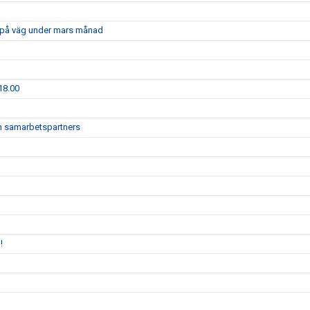
är på väg under mars månad
18.00
och samarbetspartners
!