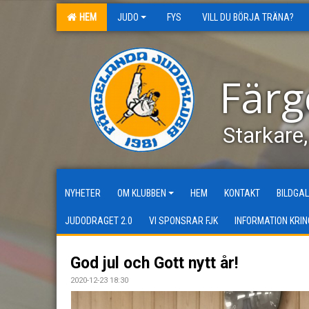
HEM
JUDO
FYS
VILL DU BÖRJA TRÄNA?
Färg
Starkare
NYHETER
OM KLUBBEN
HEM
KONTAKT
BILDGAL
JUDODRAGET 2.0
VI SPONSRAR FJK
INFORMATION KRIN
God jul och Gott nytt år!
2020-12-23 18:30