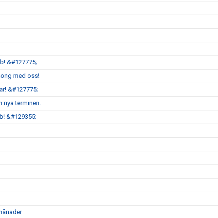
bb! &#127775;
äsong med oss!
r! &#127775;
n nya terminen.
b! &#129355;
 månader