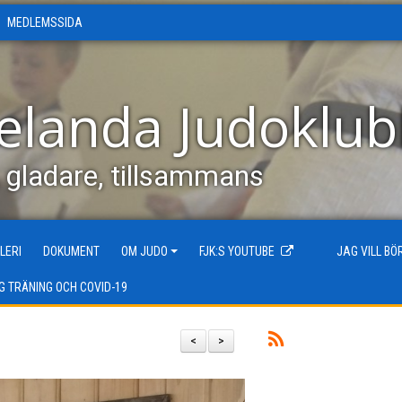
MEDLEMSSIDA
elanda Judoklu
, gladare, tillsammans
LERI
DOKUMENT
OM JUDO
FJK:S YOUTUBE
JAG VILL B
G TRÄNING OCH COVID-19
<
>