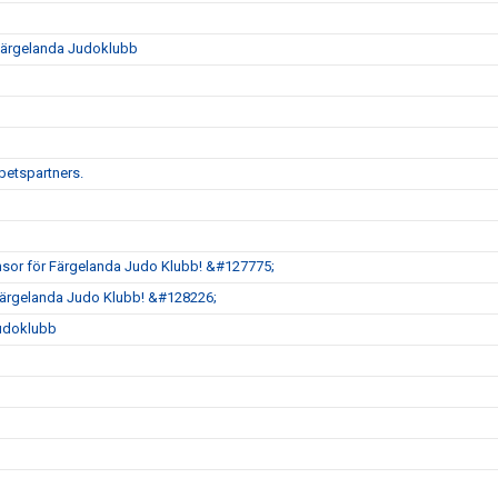
i Färgelanda Judoklubb
rbetspartners.
sor för Färgelanda Judo Klubb! &#127775;
Färgelanda Judo Klubb! &#128226;
Judoklubb