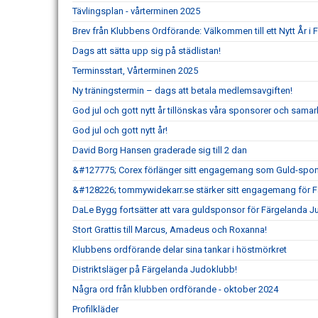
Tävlingsplan - vårterminen 2025
Brev från Klubbens Ordförande: Välkommen till ett Nytt År 
Dags att sätta upp sig på städlistan!
Terminsstart, Vårterminen 2025
Ny träningstermin – dags att betala medlemsavgiften!
God jul och gott nytt år tillönskas våra sponsorer och sama
God jul och gott nytt år!
David Borg Hansen graderade sig till 2 dan
&#127775; Corex förlänger sitt engagemang som Guld-spon
&#128226; tommywidekarr.se stärker sitt engagemang för 
DaLe Bygg fortsätter att vara guldsponsor för Färgelanda 
Stort Grattis till Marcus, Amadeus och Roxanna!
Klubbens ordförande delar sina tankar i höstmörkret
Distriktsläger på Färgelanda Judoklubb!
Några ord från klubben ordförande - oktober 2024
Profilkläder