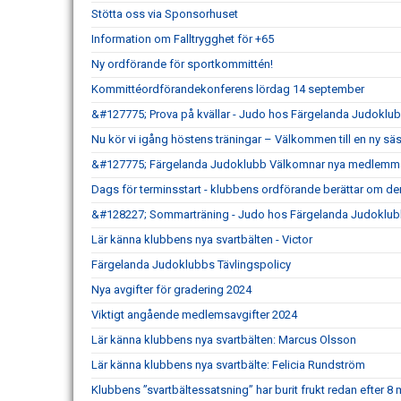
Stötta oss via Sponsorhuset
Information om Falltrygghet för +65
Ny ordförande för sportkommittén!
Kommittéordförandekonferens lördag 14 september
&#127775; Prova på kvällar - Judo hos Färgelanda Judoklu
Nu kör vi igång höstens träningar – Välkommen till en ny s
&#127775; Färgelanda Judoklubb Välkomnar nya medlemma
Dags för terminsstart - klubbens ordförande berättar om de
&#128227; Sommarträning - Judo hos Färgelanda Judoklub
Lär känna klubbens nya svartbälten - Victor
Färgelanda Judoklubbs Tävlingspolicy
Nya avgifter för gradering 2024
Viktigt angående medlemsavgifter 2024
Lär känna klubbens nya svartbälten: Marcus Olsson
Lär känna klubbens nya svartbälte: Felicia Rundström
Klubbens ”svartbältessatsning” har burit frukt redan efter 8