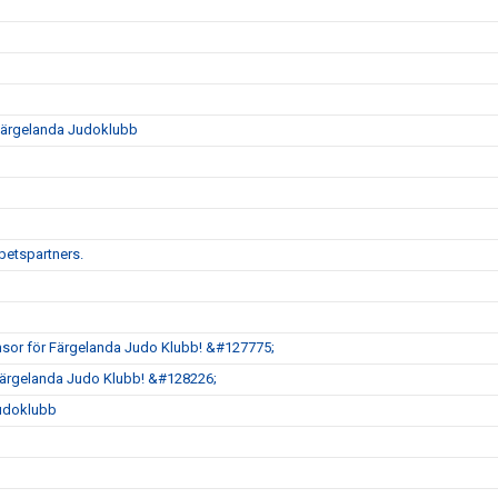
i Färgelanda Judoklubb
rbetspartners.
sor för Färgelanda Judo Klubb! &#127775;
Färgelanda Judo Klubb! &#128226;
Judoklubb