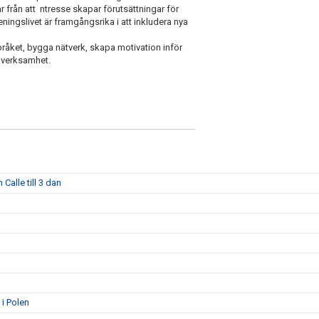
 från att ntresse skapar förutsättningar för
ingslivet är framgångsrika i att inkludera nya
pråket, bygga nätverk, skapa motivation inför
e verksamhet.
Calle till 3 dan
 i Polen