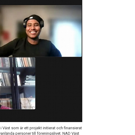
äst som är ett projekt initierat och finansierat
nlända personer till föreningslivet. NAD Väst