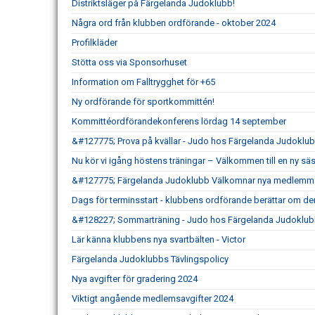
Distriktsläger på Färgelanda Judoklubb!
Några ord från klubben ordförande - oktober 2024
Profilkläder
Stötta oss via Sponsorhuset
Information om Falltrygghet för +65
Ny ordförande för sportkommittén!
Kommittéordförandekonferens lördag 14 september
&#127775; Prova på kvällar - Judo hos Färgelanda Judoklu
Nu kör vi igång höstens träningar – Välkommen till en ny s
&#127775; Färgelanda Judoklubb Välkomnar nya medlemma
Dags för terminsstart - klubbens ordförande berättar om de
&#128227; Sommarträning - Judo hos Färgelanda Judoklub
Lär känna klubbens nya svartbälten - Victor
Färgelanda Judoklubbs Tävlingspolicy
Nya avgifter för gradering 2024
Viktigt angående medlemsavgifter 2024