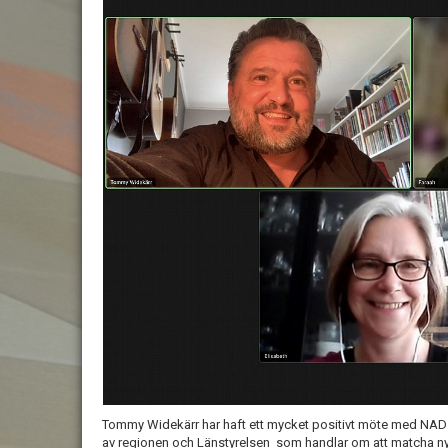
Tommy Widekärr har haft ett mycket positivt möte med NAD i V
av regionen och Länstyrelsen som handlar om att matcha nya