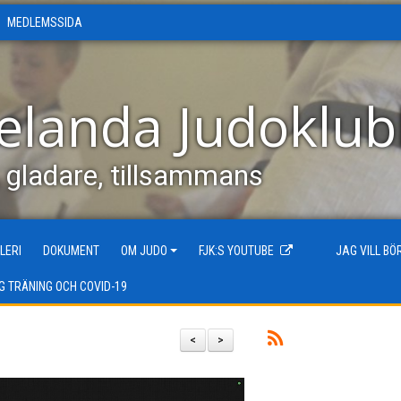
MEDLEMSSIDA
elanda Judoklu
, gladare, tillsammans
LERI
DOKUMENT
OM JUDO
FJK:S YOUTUBE
JAG VILL B
G TRÄNING OCH COVID-19
<
>