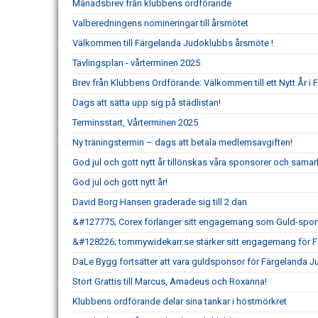
Månadsbrev från klubbens ordförande
Valberedningens nomineringar till årsmötet
Välkommen till Färgelanda Judoklubbs årsmöte !
Tävlingsplan - vårterminen 2025
Brev från Klubbens Ordförande: Välkommen till ett Nytt År 
Dags att sätta upp sig på städlistan!
Terminsstart, Vårterminen 2025
Ny träningstermin – dags att betala medlemsavgiften!
God jul och gott nytt år tillönskas våra sponsorer och sama
God jul och gott nytt år!
David Borg Hansen graderade sig till 2 dan
&#127775; Corex förlänger sitt engagemang som Guld-spon
&#128226; tommywidekarr.se stärker sitt engagemang för 
DaLe Bygg fortsätter att vara guldsponsor för Färgelanda 
Stort Grattis till Marcus, Amadeus och Roxanna!
Klubbens ordförande delar sina tankar i höstmörkret