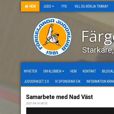
HEM
JUDO
FYS
VILL DU BÖRJA TRÄNA?
Färg
Starkare
NYHETER
OM KLUBBEN
HEM
KONTAKT
BILDGAL
JUDODRAGET 2.0
VI SPONSRAR FJK
INFORMATION KRIN
Samarbete med Nad Väst
2021-04-16 08:32