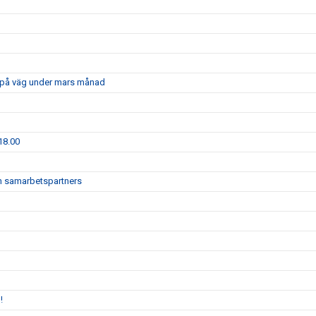
är på väg under mars månad
18.00
och samarbetspartners
!