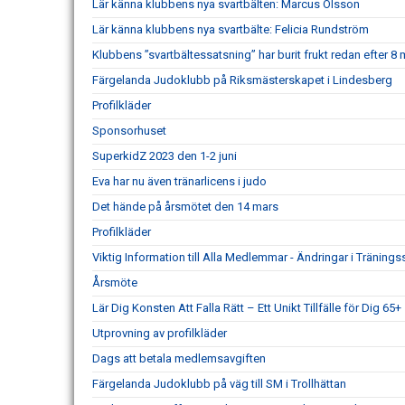
Lär känna klubbens nya svartbälten: Marcus Olsson
Lär känna klubbens nya svartbälte: Felicia Rundström
Klubbens ”svartbältessatsning” har burit frukt redan efter 8
Färgelanda Judoklubb på Riksmästerskapet i Lindesberg
Profilkläder
Sponsorhuset
SuperkidZ 2023 den 1-2 juni
Eva har nu även tränarlicens i judo
Det hände på årsmötet den 14 mars
Profilkläder
Viktig Information till Alla Medlemmar - Ändringar i Träni
Årsmöte
Lär Dig Konsten Att Falla Rätt – Ett Unikt Tillfälle för Dig 65+
Utprovning av profilkläder
Dags att betala medlemsavgiften
Färgelanda Judoklubb på väg till SM i Trollhättan