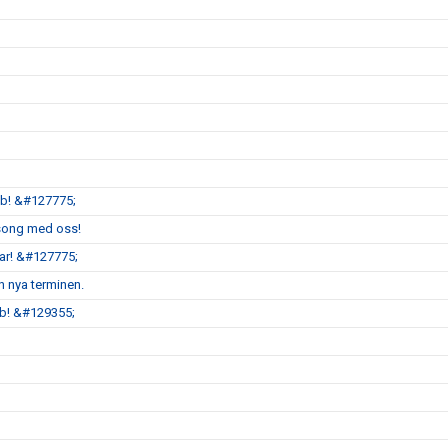
bb! &#127775;
äsong med oss!
r! &#127775;
n nya terminen.
b! &#129355;