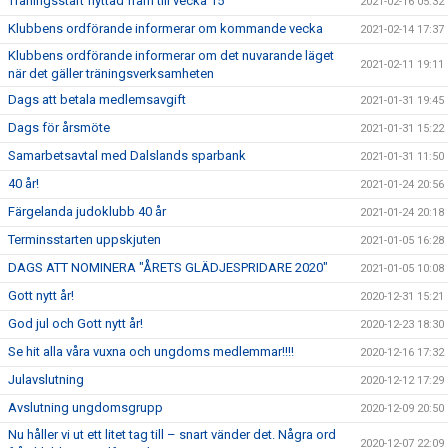
Träningsstart flyttad fram till vecka 15
2021-02-16 05:32
Klubbens ordförande informerar om kommande vecka
2021-02-14 17:37
Klubbens ordförande informerar om det nuvarande läget
2021-02-11 19:11
när det gäller träningsverksamheten
Dags att betala medlemsavgift
2021-01-31 19:45
Dags för årsmöte
2021-01-31 15:22
Samarbetsavtal med Dalslands sparbank
2021-01-31 11:50
40 år!
2021-01-24 20:56
Färgelanda judoklubb 40 år
2021-01-24 20:18
Terminsstarten uppskjuten
2021-01-05 16:28
DAGS ATT NOMINERA "ÅRETS GLÄDJESPRIDARE 2020"
2021-01-05 10:08
Gott nytt år!
2020-12-31 15:21
God jul och Gott nytt år!
2020-12-23 18:30
Se hit alla våra vuxna och ungdoms medlemmar!!!!
2020-12-16 17:32
Julavslutning
2020-12-12 17:29
Avslutning ungdomsgrupp
2020-12-09 20:50
Nu håller vi ut ett litet tag till – snart vänder det. Några ord
2020-12-07 22:09