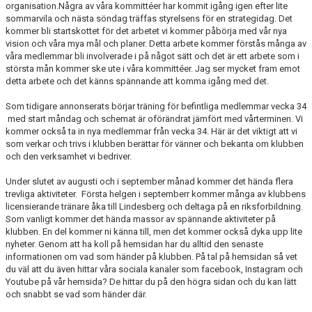
organisation.Några av våra kommittéer har kommit igång igen efter lite
sommarvila och nästa söndag träffas styrelsens för en strategidag. Det
kommer bli startskottet för det arbetet vi kommer påbörja med vår nya
vision och våra mya mål och planer. Detta arbete kommer förstås många av
våra medlemmar bli involverade i på något sätt och det är ett arbete som i
största mån kommer ske ute i våra kommittéer. Jag ser mycket fram emot
detta arbete och det känns spännande att komma igång med det.
Som tidigare annonserats börjar träning för befintliga medlemmar vecka 34
med start måndag och schemat är oförändrat jämfört med vårterminen. Vi
kommer också ta in nya medlemmar från vecka 34. Här är det viktigt att vi
som verkar och trivs i klubben berättar för vänner och bekanta om klubben
och den verksamhet vi bedriver.
Under slutet av augusti och i september månad kommer det hända flera
trevliga aktiviteter. Första helgen i septemberr kommer många av klubbens
licensierande tränare åka till Lindesberg och deltaga på en riksforbildning.
Som vanligt kommer det hända massor av spännande aktiviteter på
klubben. En del kommer ni känna till, men det kommer också dyka upp lite
nyheter. Genom att ha koll på hemsidan har du alltid den senaste
informationen om vad som händer på klubben. På tal på hemsidan så vet
du väl att du även hittar våra sociala kanaler som facebook, Instagram och
Youtube på vår hemsida? De hittar du på den högra sidan och du kan lätt
och snabbt se vad som händer där.