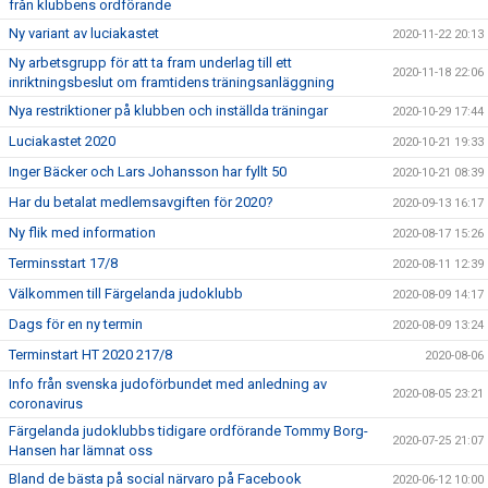
från klubbens ordförande
Ny variant av luciakastet
2020-11-22 20:13
Ny arbetsgrupp för att ta fram underlag till ett
2020-11-18 22:06
inriktningsbeslut om framtidens träningsanläggning
Nya restriktioner på klubben och inställda träningar
2020-10-29 17:44
Luciakastet 2020
2020-10-21 19:33
Inger Bäcker och Lars Johansson har fyllt 50
2020-10-21 08:39
Har du betalat medlemsavgiften för 2020?
2020-09-13 16:17
Ny flik med information
2020-08-17 15:26
Terminsstart 17/8
2020-08-11 12:39
Välkommen till Färgelanda judoklubb
2020-08-09 14:17
Dags för en ny termin
2020-08-09 13:24
Terminstart HT 2020 217/8
2020-08-06
Info från svenska judoförbundet med anledning av
2020-08-05 23:21
coronavirus
Färgelanda judoklubbs tidigare ordförande Tommy Borg-
2020-07-25 21:07
Hansen har lämnat oss
Bland de bästa på social närvaro på Facebook
2020-06-12 10:00