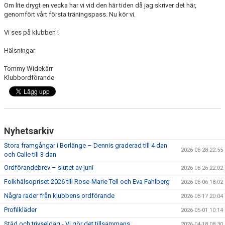
Om lite drygt en vecka har vi vid den här tiden då jag skriver det här,
genomfört vårt första träningspass. Nu kör vi.
Vi ses på klubben !
Hälsningar
Tommy Widekärr
Klubbordförande
Nyhetsarkiv
Stora framgångar i Borlänge – Dennis graderad till 4 dan
2026-06-28 22:55
och Calle till 3 dan
Ordförandebrev – slutet av juni
2026-06-26 22:02
Folkhälsopriset 2026 till Rose-Marie Tell och Eva Fahlberg
2026-06-06 18:02
Några rader från klubbens ordförande
2026-05-17 20:04
Profilkläder
2026-05-01 10:14
Städ och trivseldag - Vi gör det tillsammans
2026-04-18 08:30