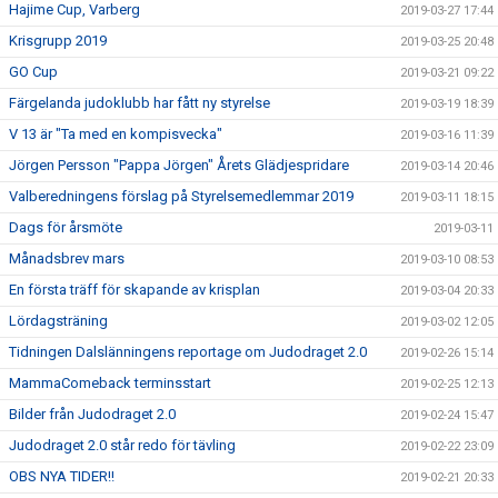
Hajime Cup, Varberg
2019-03-27 17:44
Krisgrupp 2019
2019-03-25 20:48
GO Cup
2019-03-21 09:22
Färgelanda judoklubb har fått ny styrelse
2019-03-19 18:39
V 13 är "Ta med en kompisvecka"
2019-03-16 11:39
Jörgen Persson "Pappa Jörgen" Årets Glädjespridare
2019-03-14 20:46
Valberedningens förslag på Styrelsemedlemmar 2019
2019-03-11 18:15
Dags för årsmöte
2019-03-11
Månadsbrev mars
2019-03-10 08:53
En första träff för skapande av krisplan
2019-03-04 20:33
Lördagsträning
2019-03-02 12:05
Tidningen Dalslänningens reportage om Judodraget 2.0
2019-02-26 15:14
MammaComeback terminsstart
2019-02-25 12:13
Bilder från Judodraget 2.0
2019-02-24 15:47
Judodraget 2.0 står redo för tävling
2019-02-22 23:09
OBS NYA TIDER!!
2019-02-21 20:33