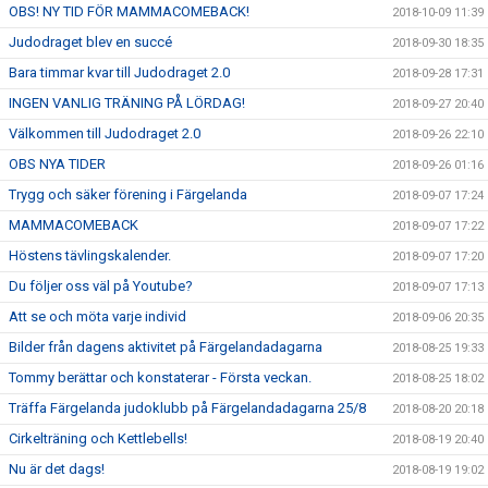
OBS! NY TID FÖR MAMMACOMEBACK!
2018-10-09 11:39
Judodraget blev en succé
2018-09-30 18:35
Bara timmar kvar till Judodraget 2.0
2018-09-28 17:31
INGEN VANLIG TRÄNING PÅ LÖRDAG!
2018-09-27 20:40
Välkommen till Judodraget 2.0
2018-09-26 22:10
OBS NYA TIDER
2018-09-26 01:16
Trygg och säker förening i Färgelanda
2018-09-07 17:24
MAMMACOMEBACK
2018-09-07 17:22
Höstens tävlingskalender.
2018-09-07 17:20
Du följer oss väl på Youtube?
2018-09-07 17:13
Att se och möta varje individ
2018-09-06 20:35
Bilder från dagens aktivitet på Färgelandadagarna
2018-08-25 19:33
Tommy berättar och konstaterar - Första veckan.
2018-08-25 18:02
Träffa Färgelanda judoklubb på Färgelandadagarna 25/8
2018-08-20 20:18
Cirkelträning och Kettlebells!
2018-08-19 20:40
Nu är det dags!
2018-08-19 19:02