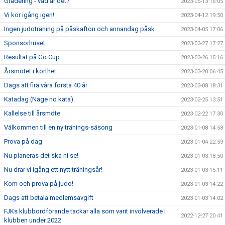
Gradering - vad är det?
2023-05-13 16:05
Vi kör igång igen!
2023-04-12 19:50
Ingen judoträning på påskafton och annandag påsk.
2023-04-05 17:06
Sponsorhuset
2023-03-27 17:27
Resultat på Go Cup
2023-03-26 15:16
Årsmötet i korthet
2023-03-20 06:45
Dags att fira våra första 40 år
2023-03-08 18:31
Katadag (Nage no kata)
2023-02-25 13:51
Kallelse till årsmöte
2023-02-22 17:30
Välkommen till en ny tränings-säsong
2023-01-08 14:58
Prova på dag
2023-01-04 22:59
Nu planeras det ska ni se!
2023-01-03 18:50
Nu drar vi igång ett nytt träningsår!
2023-01-03 15:11
Kom och prova på judo!
2023-01-03 14:22
Dags att betala medlemsavgift
2023-01-03 14:02
FJKs klubbordförande tackar alla som varit involverade i
2022-12-27 20:41
klubben under 2022