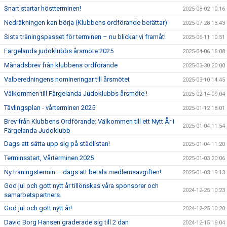
Snart startar höstterminen!
2025-08-02 10:16
Nedräkningen kan börja (Klubbens ordförande berättar)
2025-07-28 13:43
Sista träningspasset för terminen – nu blickar vi framåt!
2025-06-11 10:51
Färgelanda judoklubbs årsmöte 2025
2025-04-06 16:08
Månadsbrev från klubbens ordförande
2025-03-30 20:00
Valberedningens nomineringar till årsmötet
2025-03-10 14:45
Välkommen till Färgelanda Judoklubbs årsmöte !
2025-02-14 09:04
Tävlingsplan - vårterminen 2025
2025-01-12 18:01
Brev från Klubbens Ordförande: Välkommen till ett Nytt År i
2025-01-04 11:54
Färgelanda Judoklubb
Dags att sätta upp sig på städlistan!
2025-01-04 11:20
Terminsstart, Vårterminen 2025
2025-01-03 20:06
Ny träningstermin – dags att betala medlemsavgiften!
2025-01-03 19:13
God jul och gott nytt år tillönskas våra sponsorer och
2024-12-25 10:23
samarbetspartners.
God jul och gott nytt år!
2024-12-25 10:20
David Borg Hansen graderade sig till 2 dan
2024-12-15 16:04