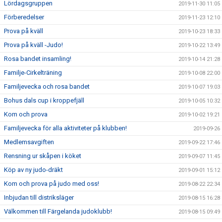
Lördagsgruppen
2019-11-30 11:05
Förberedelser
2019-11-23 12:10
Prova på kväll
2019-10-23 18:33
Prova på kväll -Judo!
2019-10-22 13:49
Rosa bandet insamling!
2019-10-14 21:28
Familje-Cirkelträning
2019-10-08 22:00
Familjevecka och rosa bandet
2019-10-07 19:03
Bohus dals cup i kroppefjäll
2019-10-05 10:32
Kom och prova
2019-10-02 19:21
Familjevecka för alla aktiviteter på klubben!
2019-09-26
Medlemsavgiften
2019-09-22 17:46
Rensning ur skåpen i köket
2019-09-07 11:45
Köp av ny judo-dräkt
2019-09-01 15:12
Kom och prova på judo med oss!
2019-08-22 22:34
Inbjudan till distriksläger
2019-08-15 16:28
Välkommen till Färgelanda judoklubb!
2019-08-15 09:49