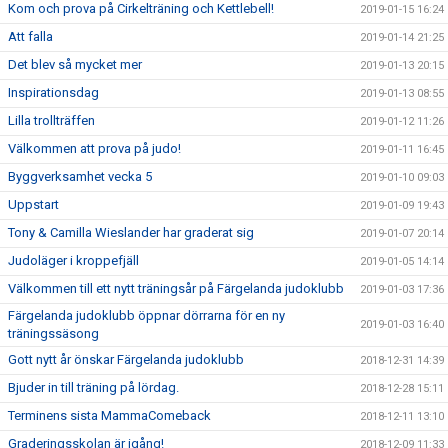
Kom och prova på Cirkelträning och Kettlebell!
2019-01-15 16:24
Att falla
2019-01-14 21:25
Det blev så mycket mer
2019-01-13 20:15
Inspirationsdag
2019-01-13 08:55
Lilla trollträffen
2019-01-12 11:26
Välkommen att prova på judo!
2019-01-11 16:45
Byggverksamhet vecka 5
2019-01-10 09:03
Uppstart
2019-01-09 19:43
Tony & Camilla Wieslander har graderat sig
2019-01-07 20:14
Judoläger i kroppefjäll
2019-01-05 14:14
Välkommen till ett nytt träningsår på Färgelanda judoklubb
2019-01-03 17:36
Färgelanda judoklubb öppnar dörrarna för en ny
2019-01-03 16:40
träningssäsong
Gott nytt år önskar Färgelanda judoklubb
2018-12-31 14:39
Bjuder in till träning på lördag.
2018-12-28 15:11
Terminens sista MammaComeback
2018-12-11 13:10
Graderingsskolan är igång!
2018-12-09 11:33