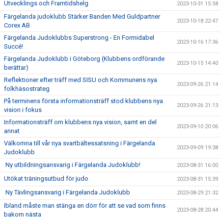
Utvecklings och Framtidshelg
2023-10-31 15:58
Färgelanda judoklubb Stärker Banden Med Guldpartner
2023-10-18 22:47
Corex AB
Färgelanda Judoklubbs Superstrong - En Formidabel
2023-10-16 17:36
Succé!
Färgelanda Judoklubb i Göteborg (Klubbens ordförande
2023-10-15 14:40
berättar)
Reflektioner efter träff med SISU och Kommunens nya
2023-09-26 21:14
folkhäsostrateg
På terminens första informationsträff stod klubbens nya
2023-09-26 21:13
vision i fokus
Informationsträff om klubbens nya vision, samt en del
2023-09-10 20:06
annat
Välkomna till vår nya svartbältessatsning i Färgelanda
2023-09-09 19:38
Judoklubb
Ny utbildningsansvarig i Färgelanda Judoklubb!
2023-08-31 16:00
Utökat träningsutbud för judo
2023-08-31 15:39
Ny Tävlingsansvarig i Färgelanda Judoklubb
2023-08-29 21:32
Ibland måste man stänga en dörr för att se vad som finns
2023-08-28 20:44
bakom nästa