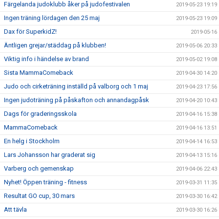
Färgelanda judoklubb åker på judofestivalen
2019-05-23 19:19
Ingen träning lördagen den 25 maj
2019-05-23 19:09
Dax för SuperkidZ!
2019-05-16
Äntligen grejar/städdag på klubben!
2019-05-06 20:33
Viktig info i händelse av brand
2019-05-02 19:08
Sista MammaComeback
2019-04-30 14:20
Judo och cirketräning inställd på valborg och 1 maj
2019-04-23 17:56
Ingen judoträning på påskafton och annandagpåsk
2019-04-20 10:43
Dags för graderingsskola
2019-04-16 15:38
MammaComeback
2019-04-16 13:51
En helg i Stockholm
2019-04-14 16:53
Lars Johansson har graderat sig
2019-04-13 15:16
Varberg och gemenskap
2019-04-06 22:43
Nyhet! Öppen träning - fitness
2019-03-31 11:35
Resultat GO cup, 30 mars
2019-03-30 16:42
Att tävla
2019-03-30 16:26