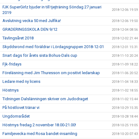
FJK SuperGirlz bjuder in till tjejträning Söndag 27 januari
2018-12-06 19:59
2019
Avslutning vecka 50 med Julfika!
2018-12-06 19:50
GRADERINGSSKOLA DEN 9/12
2018-12-04 08:56
Tävlingsåret 2018
2018-12-02 21:44
Skyddsrond med föräldrar i Lördagsgruppen 2018-12-01
2018-12-01 15:31
Snart dags för årets sista Bohus-Dals cup
2018-11-10 20:24
Fjk-fridays
2018-11-09 18:22
Föreläsning med Jim Thuresson om positivt ledarskap
2018-11-06 20:52
Ledare med ny licens
2018-11-04 18:33
Höstmys
2018-11-02 18:55
Tidningen Dalslänningen skriver om Judodraget
2018-11-02 15:44
På höstlovet tränar vi
2018-10-29 15:35
Ungdomsrådet
2018-10-28 18:44
Höstmys fredag 2 november 18.00-21.00!
2018-10-25 19:05
Familjevecka med Rosa bandet-insamling
2018-10-20 07:43