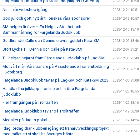
Färgelanda judoklubb på Mellandagslägret i Göteborg
2023-12-28 16:50
Nu är vår webshop igång!
2023-12-24 10:51
God jul och gott nytt år tillönskas våra sponsorer
2023-12-18 10:57
SM-helgen är över – En Helg av Stolthet och
2023-12-10 13:19
Sammanhållning för Färgelanda Judoklubb
Guldfirande! Calle och Dennis erövrar guldet i Kata-SM
2023-12-09 18:46
Stort Lycka Till Dennis och Calle på Kata-SM!
2023-12-07 21:21
Till helgen hejar vi fram Färgelanda judoklubb på Lag-SM
2023-12-05 23:49
Mot vårt mål: Våra tränare på Assisterande Tränarutbildning
2023-12-05 23:18
i Göteborg
Färgelanda Judoklubb tävlar på Lag-SM och Kata-SM 2023
2023-11-30 21:08
Handla dina julklappar online och stötta Färgelanda
2023-11-20 18:55
judoklubb
Fler framgångar på Trollträffen
2023-11-20 18:16
Färgelanda judoklubb tävlar på Trollträffen
2023-11-19 08:30
Medaljer på Judits pokal
2023-11-12 14:26
Idag lördag drar klubben igång ett tränarutvecklingsprojekt
2023-11-12 12:31
med målet att vi skall ha Sveriges bästa