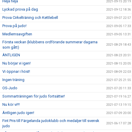
Heja heja
2021-09-15 20:19
Lyckad prova på dag
2021-09-12 18:36
Prova Cirkelträning och Kettlebell
2021-09-07 22:57
Prova på judo!
2021-09-05 17:33
Medlemsavgiften
2021-09-05 13:31
Första veckan (klubbens ordförande summerar dagarna
2021-08-29 18:43
som gått)
ÄNTLIGEN
2021-08-23 20:51
Nu börjar vi igen!
2021-08-15 20:05
Vi öppnar i höst!
2021-08-09 22:03
Ingen träning
2021-07-25 21:55
OS-Judo
2021-07-20 11:33
Sommarträningen för judo fortsätter!
2021-07-19 16:27
Nu kör vi!!!
2021-07-13 19:15
Äntligen judo igen!
2021-07-09 20:00
Fint Pris till Färgelanda judoklubb och medaljer till svensk
2021-06-17 07:28
judo