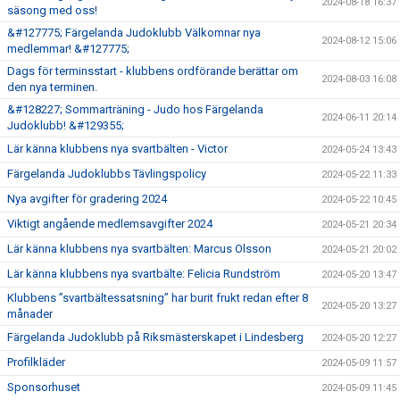
2024-08-18 16:37
säsong med oss!
&#127775; Färgelanda Judoklubb Välkomnar nya
2024-08-12 15:06
medlemmar! &#127775;
Dags för terminsstart - klubbens ordförande berättar om
2024-08-03 16:08
den nya terminen.
&#128227; Sommarträning - Judo hos Färgelanda
2024-06-11 20:14
Judoklubb! &#129355;
Lär känna klubbens nya svartbälten - Victor
2024-05-24 13:43
Färgelanda Judoklubbs Tävlingspolicy
2024-05-22 11:33
Nya avgifter för gradering 2024
2024-05-22 10:45
Viktigt angående medlemsavgifter 2024
2024-05-21 20:34
Lär känna klubbens nya svartbälten: Marcus Olsson
2024-05-21 20:02
Lär känna klubbens nya svartbälte: Felicia Rundström
2024-05-20 13:47
Klubbens ”svartbältessatsning” har burit frukt redan efter 8
2024-05-20 13:27
månader
Färgelanda Judoklubb på Riksmästerskapet i Lindesberg
2024-05-20 12:27
Profilkläder
2024-05-09 11:57
Sponsorhuset
2024-05-09 11:45