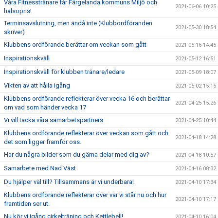
Våra Fitnesstränare får Färgelanda kommuns Miljö och
2021-06-06 10:25
hälsopris!
Terminsavslutning, men ändå inte (Klubbordföranden
2021-05-30 18:54
skriver)
Klubbens ordförande berättar om veckan som gått
2021-05-16 14:45
Inspirationskväll
2021-05-12 16:51
Inspirationskväll för klubben tränare/ledare
2021-05-09 18:07
Vikten av att hålla igång
2021-05-02 15:15
Klubbens ordförande reflekterar över vecka 16 och berättar
2021-04-25 15:26
om vad som händer vecka 17
Vi vill tacka våra samarbetspartners
2021-04-25 10:44
Klubbens ordförande reflekterar över veckan som gått och
2021-04-18 14:28
det som ligger framför oss.
Har du några bilder som du gärna delar med dig av?
2021-04-18 10:57
Samarbete med Nad Väst
2021-04-16 08:32
Du hjälper väl till? Tillsammans är vi underbara!
2021-04-10 17:34
Klubbens ordförande reflekterar över var vi står nu och hur
2021-04-10 17:17
framtiden ser ut.
Nu kör vi igång cirkelträning och Kettlebell!
2021-04-10 16:04