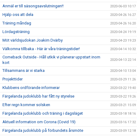
Anmäl er till säsongsavslutningen!!
2020-06-03 10:17
Hjälp oss att dela
2020-04-26 16:27
Träning måndag
2020-04-26 16:20
Lördagsträning
2020-04-24 19:19
Möt världsjudokan Joakim Dvärby
2020-04-23 19:23
Välkomna tillbaka - Här är våra träningstider!
2020-04-14 10:32
Comeback Outside - Håll utkik vi planerar uppstart inom
2020-04-13 22:14
kort
Tillsammans är vi starka
2020-04-10 13:04
Projekttider
2020-03-29 11:26
Klubbens ordförande informerar
2020-03-22 19:40
Färgelanda judoklubb har fått ny styrelse
2020-03-22 19:26
Efter regn kommer solsken
2020-03-21 15:09
Färgelanda judoklubb och träning i dagsläget
2020-03-18 18:16
Aktuell information om Corona (Covid 19)
2020-03-16 17:32
Färgelanda judoklubb på förbundets årsmöte
2020-03-09 12:18