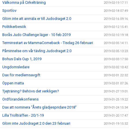
Välkomna på Cirkelträning
2019-02-19 17:11
Sportlov
2019-02-18 07:49
Glöm inte att anmäla er till Judodraget 2.0
2019-02-16 09:16
Politikerbesök
2019-02-12 15:41
Borås Judo Challenge läger - 10 feb 2019
2019-02-10 19:18
Terminsstart av MammaComeback - Tisdag 26 februari
2019-02-05 14:11
Påminnelse om vår tävling Judodraget 2.0
2019-02-05 13:23
Bohus Dals Cup 1, 2019
2019-02-03 17:50
Ungdomsledare
2019-02-02 10:42
Dax för medlemsavgift
2019-02-01 22:32
Öppen matta
2019-02-01 07:26
Tjejträning? Behövs det verkligen?
2019-01-27 19:01
Ordförandekonferens
2019-01-25 19:22
Dax att nominera "Årets glädjespridare 2018"
2019-01-24 15:34
Lilla Trollträffen - 20/1-19
2019-01-20 17:47
Glöm inte Judodraget 2.0 den 23 februari
2019-01-19 15:32