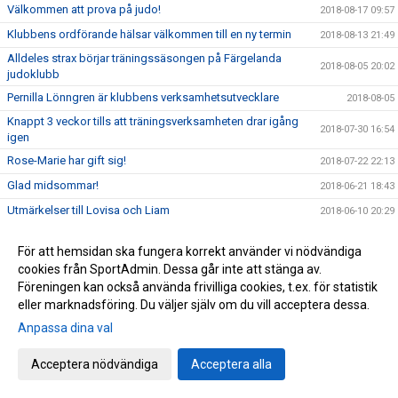
Välkommen att prova på judo!
2018-08-17 09:57
Klubbens ordförande hälsar välkommen till en ny termin
2018-08-13 21:49
Alldeles strax börjar träningssäsongen på Färgelanda
2018-08-05 20:02
judoklubb
Pernilla Lönngren är klubbens verksamhetsutvecklare
2018-08-05
Knappt 3 veckor tills att träningsverksamheten drar igång
2018-07-30 16:54
igen
Rose-Marie har gift sig!
2018-07-22 22:13
Glad midsommar!
2018-06-21 18:43
Utmärkelser till Lovisa och Liam
2018-06-10 20:29
Girl power
2018-06-10 10:19
För att hemsidan ska fungera korrekt använder vi nödvändiga
Ny hemsida
2018-06-10 09:41
cookies från SportAdmin. Dessa går inte att stänga av.
Nu är Superkidz igång!
2018-06-09 15:22
Föreningen kan också använda frivilliga cookies, t.ex. för statistik
eller marknadsföring. Du väljer själv om du vill acceptera dessa.
Packlista inför SuperKidz
2018-06-07 05:55
Anpassa dina val
Ingen träning onsdagen den 6/6
2018-06-04 12:12
Beställa judodräkt
2018-02-28 12:57
Acceptera nödvändiga
Acceptera alla