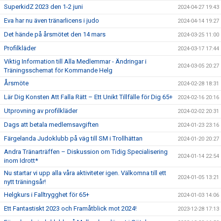
SuperkidZ 2023 den 1-2 juni
2024-04-27 19:43
Eva har nu även tränarlicens i judo
2024-04-14 19:27
Det hände på årsmötet den 14 mars
2024-03-25 11:00
Profilkläder
2024-03-17 17:44
Viktig Information till Alla Medlemmar - Ändringar i
2024-03-05 20:27
Träningsschemat för Kommande Helg
Årsmöte
2024-02-28 18:31
Lär Dig Konsten Att Falla Rätt – Ett Unikt Tillfälle för Dig 65+
2024-02-16 20:16
Utprovning av profilkläder
2024-02-02 20:31
Dags att betala medlemsavgiften
2024-01-23 23:16
Färgelanda Judoklubb på väg till SM i Trollhättan
2024-01-20 20:27
Andra Tränarträffen – Diskussion om Tidig Specialisering
2024-01-14 22:54
inom Idrott*
Nu startar vi upp alla våra aktiviteter igen. Välkomna till ett
2024-01-05 13:21
nytt träningsår!
Helgkurs i Falltrygghet för 65+
2024-01-03 14:06
Ett Fantastiskt 2023 och Framåtblick mot 2024!
2023-12-28 17:13