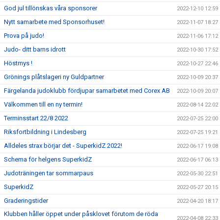
God jul tillönskas våra sponsorer
2022-12-10 12:59
Nytt samarbete med Sponsorhuset!
2022-11-07 18:27
Prova på judo!
2022-11-06 17:12
Judo- ditt barns idrott
2022-10-30 17:52
Höstmys !
2022-10-27 22:46
Grönings plåtslageri ny Guldpartner
2022-10-09 20:37
Färgelanda judoklubb fördjupar samarbetet med Corex AB
2022-10-09 20:07
Välkommen till en ny termin!
2022-08-14 22:02
Terminsstart 22/8 2022
2022-07-25 22:00
Riksfortbildning i Lindesberg
2022-07-25 19:21
Alldeles strax börjar det - SuperkidZ 2022!
2022-06-17 19:08
Schema för helgens SuperkidZ
2022-06-17 06:13
Judoträningen tar sommarpaus
2022-05-30 22:51
SuperkidZ
2022-05-27 20:15
Graderingstider
2022-04-20 18:17
Klubben håller öppet under påsklovet förutom de röda
2022-04-08 22:33