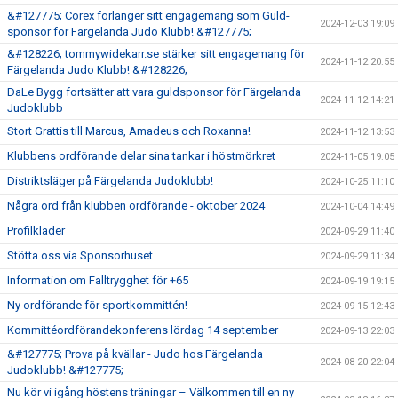
&#127775; Corex förlänger sitt engagemang som Guld-
2024-12-03 19:09
sponsor för Färgelanda Judo Klubb! &#127775;
&#128226; tommywidekarr.se stärker sitt engagemang för
2024-11-12 20:55
Färgelanda Judo Klubb! &#128226;
DaLe Bygg fortsätter att vara guldsponsor för Färgelanda
2024-11-12 14:21
Judoklubb
Stort Grattis till Marcus, Amadeus och Roxanna!
2024-11-12 13:53
Klubbens ordförande delar sina tankar i höstmörkret
2024-11-05 19:05
Distriktsläger på Färgelanda Judoklubb!
2024-10-25 11:10
Några ord från klubben ordförande - oktober 2024
2024-10-04 14:49
Profilkläder
2024-09-29 11:40
Stötta oss via Sponsorhuset
2024-09-29 11:34
Information om Falltrygghet för +65
2024-09-19 19:15
Ny ordförande för sportkommittén!
2024-09-15 12:43
Kommittéordförandekonferens lördag 14 september
2024-09-13 22:03
&#127775; Prova på kvällar - Judo hos Färgelanda
2024-08-20 22:04
Judoklubb! &#127775;
Nu kör vi igång höstens träningar – Välkommen till en ny