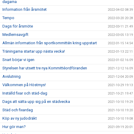
dagarna
Information från årsmötet
2022-04-02 08:39
Tempo
2022-03-20 20:28
Dags för årsmöte
2022-03-11 21:49
Medlemsavgift
2022-03-05 13:19
Allmän information från sportkommittén kring uppstart
2022-01-15 14:54
Träningarna startar upp nästa vecka!
2022-01-13 22:11
Snart börjar vi igen
2022-01-02 16:09
Styrelsen har utsett tre nya Kommittéordföranden
2021-12-12 16:09
Avslutning
2021-12-04 20:09
Välkommen på Höstmys!
2021-10-29 19:13
Inställd fixar och städ-dag
2021-10-21 19:47
Dags att sätta upp sig på en städvecka
2021-10-10 19:29
Städ och fixardag
2021-10-10 19:20
Köp av ny judodräkt
2021-10-10 19:08
Hur gör man?
2021-09-19 20:01