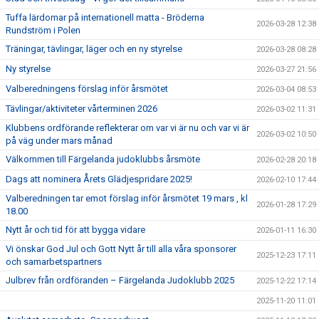
Tuffa lärdomar på internationell matta - Bröderna
2026-03-28 12:38
Rundström i Polen
Träningar, tävlingar, läger och en ny styrelse
2026-03-28 08:28
Ny styrelse
2026-03-27 21:56
Valberedningens förslag inför årsmötet
2026-03-04 08:53
Tävlingar/aktiviteter vårterminen 2026
2026-03-02 11:31
Klubbens ordförande reflekterar om var vi är nu och var vi är
2026-03-02 10:50
på väg under mars månad
Välkommen till Färgelanda judoklubbs årsmöte
2026-02-28 20:18
Dags att nominera Årets Glädjespridare 2025!
2026-02-10 17:44
Valberedningen tar emot förslag inför årsmötet 19 mars , kl
2026-01-28 17:29
18.00
Nytt år och tid för att bygga vidare
2026-01-11 16:30
Vi önskar God Jul och Gott Nytt år till alla våra sponsorer
2025-12-23 17:11
och samarbetspartners
Julbrev från ordföranden – Färgelanda Judoklubb 2025
2025-12-22 17:14
2025-11-20 11:01