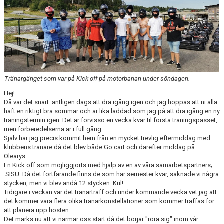
OM JUDO
FJK:S YOUTUBE
JAG VILL BÖRJA TRÄNA JUDO
Tränargänget som var på Kick off på motorbanan under söndagen.
FJK MÖTER FRAMTIDEN
Hej!
Då var det snart äntligen dags att dra igång igen och jag hoppas att ni alla
JUDODRAGET 2.0
haft en riktigt bra sommar och är lika laddad som jag på att dra igång en ny
träningstermin igen. Det är förvisso en vecka kvar til första träningspasset,
men förberedelserna är i full gång.
VI SPONSRAR FJK
Själv har jag precis kommit hem från en mycket trevlig eftermiddag med
klubbens tränare då det blev både Go cart och därefter middag på
INFORMATION KRING TRÄNING OCH COVID-19
Olearys.
En Kick off som möjliggjorts med hjälp av en av våra samarbetspartners;
SISU. Då det fortfarande finns de som har semester kvar, saknade vi några
stycken, men vi blev ändå 12 stycken. Kul!
Tidigare i veckan var det tränarträff och under kommande vecka vet jag att
det kommer vara flera olika tränarkonstellationer som kommer träffas för
att planera upp hösten.
Det märks nu att vi närmar oss start då det börjar "röra sig" inom vår