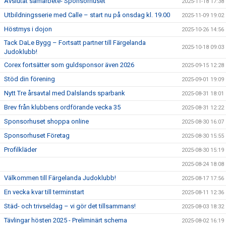
Avslutat samarbete- Sponsorhuset
2025-11-18 17:38
Utbildningsserie med Calle – start nu på onsdag kl. 19.00
2025-11-09 19:02
Höstmys i dojon
2025-10-26 14:56
Tack DaLe Bygg – Fortsatt partner till Färgelanda
2025-10-18 09:03
Judoklubb!
Corex fortsätter som guldsponsor även 2026
2025-09-15 12:28
Stöd din förening
2025-09-01 19:09
Nytt Tre årsavtal med Dalslands sparbank
2025-08-31 18:01
Brev från klubbens ordförande vecka 35
2025-08-31 12:22
Sponsorhuset shoppa online
2025-08-30 16:07
Sponsorhuset Företag
2025-08-30 15:55
Profilkläder
2025-08-30 15:19
2025-08-24 18:08
Välkommen till Färgelanda Judoklubb!
2025-08-17 17:56
En vecka kvar till terminstart
2025-08-11 12:36
Städ- och trivseldag – vi gör det tillsammans!
2025-08-03 18:32
Tävlingar hösten 2025 - Preliminärt schema
2025-08-02 16:19