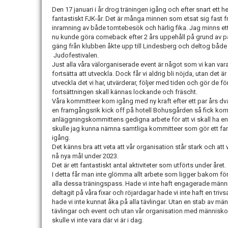
Den 17 januari i år drog träningen igång och efter snart ett 
fantastiskt FJK-år. Det är många minnen som etsat sig fast frå
inramning av både tomtebesök och härlig fika. Jag minns ett
nu kunde göra comeback efter 2 års uppehåll på grund av p
gäng från klubben åkte upp till Lindesberg och deltog både 
Judofestivalen.
Just alla våra välorganiserade event är något som vi kan vara
fortsätta att utveckla. Dock får vi aldrig bli nöjda, utan det är
utveckla det vi har, utvärderar, följer med tiden och gör de 
fortsättningen skall kännas lockande och fräscht.
Våra kommitteer kom igång med ny kraft efter ett par års d
en framgångsrik kick off på hotell Bohusgården så fick kommi
anläggningskommittens gedigna arbete för att vi skall ha en
skulle jag kunna nämna samtliga kommitteer som gör ett fanta
igång.
Det känns bra att veta att vår organisation står stark och att vi
nå nya mål under 2023.
Det är ett fantastiskt antal aktiviteter som utförts under året.
I detta får man inte glömma allt arbete som ligger bakom för 
alla dessa träningspass. Hade vi inte haft engagerade männ
deltagit på våra fixar och röjardagar hade vi inte haft en triv
hade vi inte kunnat åka på alla tävlingar. Utan en stab av mä
tävlingar och event och utan vår organisation med människo
skulle vi inte vara där vi är i dag.