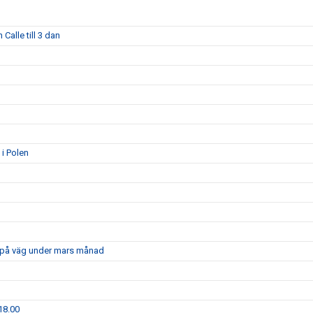
Calle till 3 dan
 i Polen
är på väg under mars månad
18.00