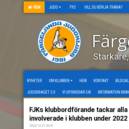
HEM
JUDO
FYS
VILL DU BÖRJA TRÄNA?
Färg
Starkare
NYHETER
OM KLUBBEN
HEM
KONTAKT
BILDGAL
JUDODRAGET 2.0
VI SPONSRAR FJK
INFORMATION KRIN
FJKs klubbordförande tackar alla
involverade i klubben under 2022
2022-12-27 20:41