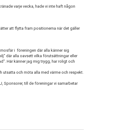
tränade varje vecka, hade vi inte haft någon
ter att flytta fram positionerna när det gäller
mosfär i föreningen där alla känner sig
j" där alla oavsett vilka förutsättningar eller
ad". Här känner jag mig trygg, har roligt och
 utsatta och möta alla med värme och respekt.
ISU, Sponsorer, till de föreningar vi samarbetar