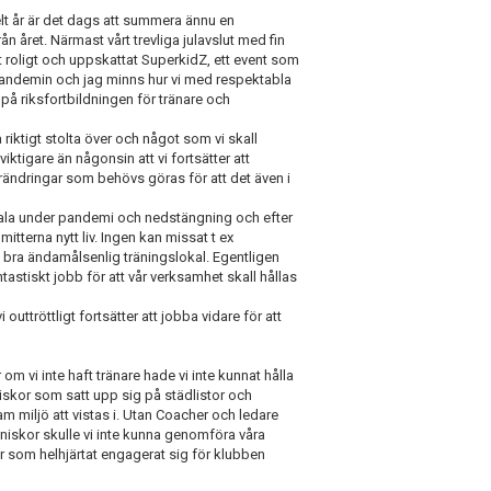
helt år är det dags att summera ännu en
n året. Närmast vårt trevliga julavslut med fin
 roligt och uppskattat SuperkidZ, ett event som
andemin och jag minns hur vi med respektabla
på riksfortbildningen för tränare och
 riktigt stolta över och något som vi skall
 viktigare än någonsin att vi fortsätter att
förändringar som behövs göras för att det även i
vala under pandemi och nedstängning och efter
tterna nytt liv. Ingen kan missat t ex
 bra ändamålsenlig träningslokal. Egentligen
stiskt jobb för att vår verksamhet skall hållas
 outtröttligt fortsätter att jobba vidare för att
om vi inte haft tränare hade vi inte kunnat hålla
iskor som satt upp sig på städlistor och
sam miljö att vistas i. Utan Coacher och ledare
nniskor skulle vi inte kunna genomföra våra
r som helhjärtat engagerat sig för klubben