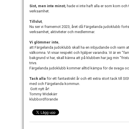
Sist, men inte minst;
hade vi inte haft alla er som kom och 
verksamhet.
Tillslut
,
Nu ser vi framemot 2023, året då Färgelanda judoklubb fortsät
verksamhet, aktiviteter och medlemmar.
Vi glömmer inte
,
att Färgelanda judoklubb skall ha en inbjudande och varm at
välkomna. Vi visar respekt och hjälper varandra. Vi är en "famil
bakgrund vi har, skall känna att på klubben har jag min "frist
trivs.
Färgelanda judoklubb kommer alltid kämpa för de svaga och
Tack alla
för ett fantastiskt år och ett extra stort tack till S
med och Färgelanda kommun.
Gott nytt år!
Tommy Widekärr
klubbordförande