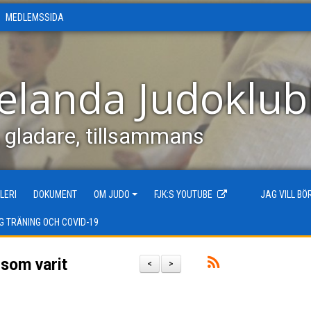
MEDLEMSSIDA
elanda Judoklu
, gladare, tillsammans
LERI
DOKUMENT
OM JUDO
FJK:S YOUTUBE
JAG VILL B
G TRÄNING OCH COVID-19
 som varit
<
>