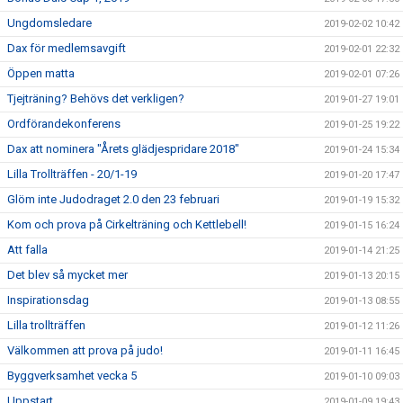
Ungdomsledare
2019-02-02 10:42
Dax för medlemsavgift
2019-02-01 22:32
Öppen matta
2019-02-01 07:26
Tjejträning? Behövs det verkligen?
2019-01-27 19:01
Ordförandekonferens
2019-01-25 19:22
Dax att nominera "Årets glädjespridare 2018"
2019-01-24 15:34
Lilla Trollträffen - 20/1-19
2019-01-20 17:47
Glöm inte Judodraget 2.0 den 23 februari
2019-01-19 15:32
Kom och prova på Cirkelträning och Kettlebell!
2019-01-15 16:24
Att falla
2019-01-14 21:25
Det blev så mycket mer
2019-01-13 20:15
Inspirationsdag
2019-01-13 08:55
Lilla trollträffen
2019-01-12 11:26
Välkommen att prova på judo!
2019-01-11 16:45
Byggverksamhet vecka 5
2019-01-10 09:03
Uppstart
2019-01-09 19:43