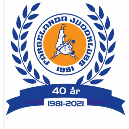
OM JUDO
FJK:S YOUTUBE
JAG VILL BÖRJA TRÄNA JUDO
FJK MÖTER FRAMTIDEN
JUDODRAGET 2.0
VI SPONSRAR FJK
INFORMATION KRING TRÄNING OCH COVID-19