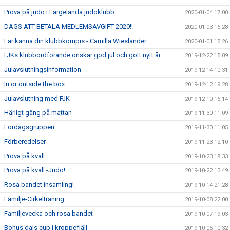
Prova på judo i Färgelanda judoklubb
2020-01-04 17:00
DAGS ATT BETALA MEDLEMSAVGIFT 2020!!
2020-01-03 16:28
Lär känna din klubbkompis - Camilla Wieslander
2020-01-01 15:26
FJKs klubbordförande önskar god jul och gott nytt år
2019-12-22 15:09
Julavslutningsinformation
2019-12-14 10:31
In or outside the box
2019-12-12 19:28
Julavslutning med FJK
2019-12-10 16:14
Härligt gäng på mattan
2019-11-30 11:09
Lördagsgruppen
2019-11-30 11:05
Förberedelser
2019-11-23 12:10
Prova på kväll
2019-10-23 18:33
Prova på kväll -Judo!
2019-10-22 13:49
Rosa bandet insamling!
2019-10-14 21:28
Familje-Cirkelträning
2019-10-08 22:00
Familjevecka och rosa bandet
2019-10-07 19:03
Bohus dals cup i kroppefjäll
2019-10-05 10:32