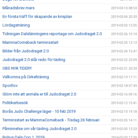
Månadsbrev mars
2019-03-10 08:53
En första träff för skapande av krisplan
2019-03-04 20:33
Lördagsträning
2019-03-02 12:05
Tidningen Dalslänningens reportage om Judodraget 2.0
2019-02-26 15:14
MammaComeback terminsstart
2019-02-25 12:13
Bilder från Judodraget 2.0
2019-02-24 15:47
Judodraget 2.0 står redo för tävling
2019-02-22 23:09
OBS NYA TIDER!!
2019-02-21 20:33
Välkomna på Cirkelträning
2019-02-19 17:11
Sportlov
2019-02-18 07:49
Glöm inte att anmäla er till Judodraget 2.0
2019-02-16 09:16
Politikerbesök
2019-02-12 15:41
Borås Judo Challenge läger - 10 feb 2019
2019-02-10 19:18
Terminsstart av MammaComeback - Tisdag 26 februari
2019-02-05 14:11
Påminnelse om vår tävling Judodraget 2.0
2019-02-05 13:23
Bohus Dals Cup 1, 2019
2019-02-03 17:50