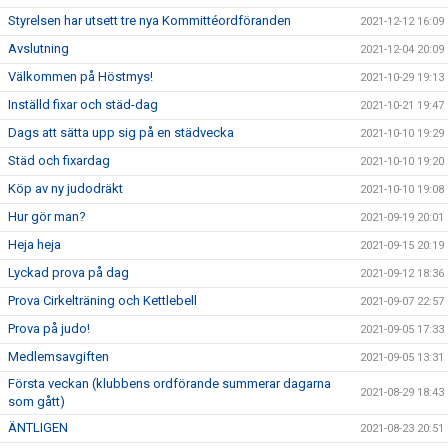
Styrelsen har utsett tre nya Kommittéordföranden
2021-12-12 16:09
Avslutning
2021-12-04 20:09
Välkommen på Höstmys!
2021-10-29 19:13
Inställd fixar och städ-dag
2021-10-21 19:47
Dags att sätta upp sig på en städvecka
2021-10-10 19:29
Städ och fixardag
2021-10-10 19:20
Köp av ny judodräkt
2021-10-10 19:08
Hur gör man?
2021-09-19 20:01
Heja heja
2021-09-15 20:19
Lyckad prova på dag
2021-09-12 18:36
Prova Cirkelträning och Kettlebell
2021-09-07 22:57
Prova på judo!
2021-09-05 17:33
Medlemsavgiften
2021-09-05 13:31
Första veckan (klubbens ordförande summerar dagarna
2021-08-29 18:43
som gått)
ÄNTLIGEN
2021-08-23 20:51