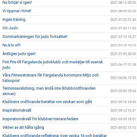
Nu börjar vi igen!
2021-08-15 20:05
Vi öppnar i höst!
2021-08-09 22:03
Ingen träning
2021-07-25 21:55
OS-Judo
2021-07-20 11:33
Sommarträningen för judo fortsätter!
2021-07-19 16:27
Nu kör vi!!!
2021-07-13 19:15
Äntligen judo igen!
2021-07-09 20:00
Fint Pris till Färgelanda judoklubb och medaljer till svensk
2021-06-17 07:28
judo
Våra Fitnesstränare får Färgelanda kommuns Miljö och
2021-06-06 10:25
hälsopris!
Terminsavslutning, men ändå inte (Klubbordföranden
2021-05-30 18:54
skriver)
Klubbens ordförande berättar om veckan som gått
2021-05-16 14:45
Inspirationskväll
2021-05-12 16:51
Inspirationskväll för klubben tränare/ledare
2021-05-09 18:07
Vikten av att hålla igång
2021-05-02 15:15
Klubbens ordförande reflekterar över vecka 16 och berättar