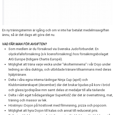
En ny träningstermin är igång och om vi inte har betalat medelmsavgiften
ännu, så är det dags att göra det nu.
VAD FÅR MAN FÖR AVGIFTEN?
Som medlem är du försäkrad via Svenska Judoförbundet. En
olycksfallsförsäkring (s k licensförsäkring) hos försäkringsbolaget
AIG Europe (tidigare Chartis Europé).
Möjlighet att träna varje vecka under ”skolterminerna” i vår Dojo under
ledning av våra duktiga, och utbildade tränare tillsammans med deras
hjälptränare.
Delta i våra egna interna tävlingar Ninja Cup (april) och
Klubbmästerskapet (december) där det brukar bjudas på korv i bröd
och glass/godispåse mm samt delas ut medaljer till alla tävlande
Delta i vårt eget tvådagarsläger SuperKidZ där det är övernattning, mat,
träning och massor av lek.
Höstmys i Dojon på höstlovet med filmvisning, pizza och popcorn.
Möjlighet att hyra Dojon till kalas och annat till reducerat pris.