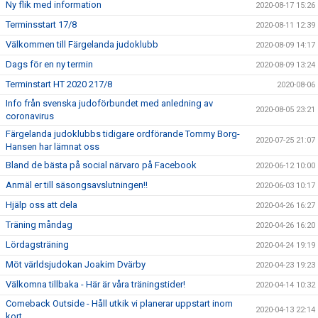
Ny flik med information
2020-08-17 15:26
Terminsstart 17/8
2020-08-11 12:39
Välkommen till Färgelanda judoklubb
2020-08-09 14:17
Dags för en ny termin
2020-08-09 13:24
Terminstart HT 2020 217/8
2020-08-06
Info från svenska judoförbundet med anledning av
2020-08-05 23:21
coronavirus
Färgelanda judoklubbs tidigare ordförande Tommy Borg-
2020-07-25 21:07
Hansen har lämnat oss
Bland de bästa på social närvaro på Facebook
2020-06-12 10:00
Anmäl er till säsongsavslutningen!!
2020-06-03 10:17
Hjälp oss att dela
2020-04-26 16:27
Träning måndag
2020-04-26 16:20
Lördagsträning
2020-04-24 19:19
Möt världsjudokan Joakim Dvärby
2020-04-23 19:23
Välkomna tillbaka - Här är våra träningstider!
2020-04-14 10:32
Comeback Outside - Håll utkik vi planerar uppstart inom
2020-04-13 22:14
kort