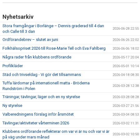
Nyhetsarkiv
Stora framgångar i Borlänge – Dennis graderad till 4 dan
2026-06-28 22:55
och Calle till 3 dan
Ordförandebrev – slutet av juni
2026-06-26 22:02
Folkhälsopriset 2026 till Rose-Marie Tell och Eva Fahlberg
2026-06-06 18:02
Några rader från klubbens ordförande
2026-05-17 20:04
Profilkläder
2026-05-01 10:14
Städ och trivseldag - Vi gör det tillsammans
2026-04-18 08:30
Tuffa lärdomar på internationell matta - Bröderna
2026-03-28 12:38
Rundström i Polen
Träningar, tävlingar, läger och en ny styrelse
2026-03-28 08:28
Ny styrelse
2026-03-27 21:56
Valberedningens förslag inför årsmötet
2026-03-04 08:53
Tävlingar/aktiviteter vårterminen 2026
2026-03-02 11:31
Klubbens ordförande reflekterar om var vi är nu och var vi är
2026-03-02 10:50
på väg under mars månad