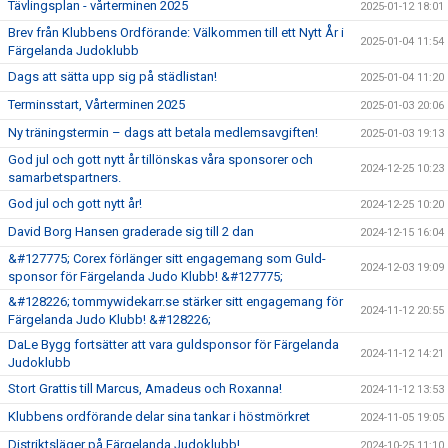
Tävlingsplan - vårterminen 2025
2025-01-12 18:01
Brev från Klubbens Ordförande: Välkommen till ett Nytt År i
2025-01-04 11:54
Färgelanda Judoklubb
Dags att sätta upp sig på städlistan!
2025-01-04 11:20
Terminsstart, Vårterminen 2025
2025-01-03 20:06
Ny träningstermin – dags att betala medlemsavgiften!
2025-01-03 19:13
God jul och gott nytt år tillönskas våra sponsorer och
2024-12-25 10:23
samarbetspartners.
God jul och gott nytt år!
2024-12-25 10:20
David Borg Hansen graderade sig till 2 dan
2024-12-15 16:04
&#127775; Corex förlänger sitt engagemang som Guld-
2024-12-03 19:09
sponsor för Färgelanda Judo Klubb! &#127775;
&#128226; tommywidekarr.se stärker sitt engagemang för
2024-11-12 20:55
Färgelanda Judo Klubb! &#128226;
DaLe Bygg fortsätter att vara guldsponsor för Färgelanda
2024-11-12 14:21
Judoklubb
Stort Grattis till Marcus, Amadeus och Roxanna!
2024-11-12 13:53
Klubbens ordförande delar sina tankar i höstmörkret
2024-11-05 19:05
Distriktsläger på Färgelanda Judoklubb!
2024-10-25 11:10