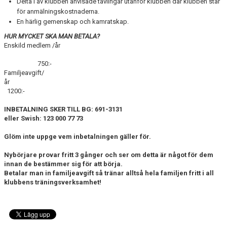
Delta i av klubben anvisade tävlingar utanför klubben där klubben står
för anmälningskostnaderna.
En härlig gemenskap och kamratskap.
HUR MYCKET SKA MAN BETALA?
Enskild medlem /år
750:-
Familjeavgift/
år
1200:-
INBETALNING SKER TILL BG: 691-3131
eller Swish: 123 000 77 73
Glöm inte uppge vem inbetalningen gäller för.
Nybörjare provar fritt 3 gånger och ser om detta är något för dem
innan de bestämmer sig för att börja.
Betalar man in familjeavgift så tränar alltså hela familjen fritt i all
klubbens träningsverksamhet!