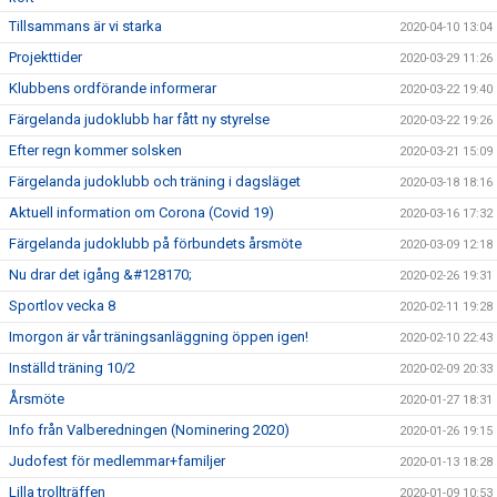
Tillsammans är vi starka
2020-04-10 13:04
Projekttider
2020-03-29 11:26
Klubbens ordförande informerar
2020-03-22 19:40
Färgelanda judoklubb har fått ny styrelse
2020-03-22 19:26
Efter regn kommer solsken
2020-03-21 15:09
Färgelanda judoklubb och träning i dagsläget
2020-03-18 18:16
Aktuell information om Corona (Covid 19)
2020-03-16 17:32
Färgelanda judoklubb på förbundets årsmöte
2020-03-09 12:18
Nu drar det igång &#128170;
2020-02-26 19:31
Sportlov vecka 8
2020-02-11 19:28
Imorgon är vår träningsanläggning öppen igen!
2020-02-10 22:43
Inställd träning 10/2
2020-02-09 20:33
Årsmöte
2020-01-27 18:31
Info från Valberedningen (Nominering 2020)
2020-01-26 19:15
Judofest för medlemmar+familjer
2020-01-13 18:28
Lilla trollträffen
2020-01-09 10:53