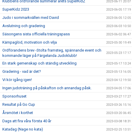
Klubbens ordförande summerar årets SuperKidZ
2023-06-11 20:07
SuperKidz 2023
2023-06-05 17:19
Judo i sommarkvällen med David
2023-06-05 12:05
Avslutning och gradering
2023-06-03 10:50
Säsongens sista officiella träningspass
2023-06-02 06:47
Kämpaglöd, motivation och vilja
2023-05-30 19:49
Ordförandens brev -Stolta framsteg, spännande event och
2023-05-23 17:17
kommande läger på Färgelanda Judoklubb!
En stark gemenskap och ständig utveckling
2023-05-17 13:24
Gradering - vad är det?
2023-05-13 16:05
Vi kör igång igen!
2023-04-12 19:50
Ingen judoträning på påskafton och annandag påsk.
2023-04-05 17:06
Sponsorhuset
2023-03-27 17:27
Resultat på Go Cup
2023-03-26 15:16
Årsmötet i korthet
2023-03-20 06:45
Dags att fira våra första 40 år
2023-03-08 18:31
Katadag (Nage no kata)
2023-02-25 13:51