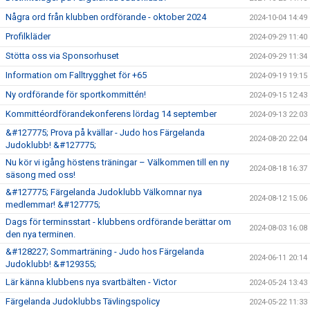
Några ord från klubben ordförande - oktober 2024
2024-10-04 14:49
Profilkläder
2024-09-29 11:40
Stötta oss via Sponsorhuset
2024-09-29 11:34
Information om Falltrygghet för +65
2024-09-19 19:15
Ny ordförande för sportkommittén!
2024-09-15 12:43
Kommittéordförandekonferens lördag 14 september
2024-09-13 22:03
&#127775; Prova på kvällar - Judo hos Färgelanda
2024-08-20 22:04
Judoklubb! &#127775;
Nu kör vi igång höstens träningar – Välkommen till en ny
2024-08-18 16:37
säsong med oss!
&#127775; Färgelanda Judoklubb Välkomnar nya
2024-08-12 15:06
medlemmar! &#127775;
Dags för terminsstart - klubbens ordförande berättar om
2024-08-03 16:08
den nya terminen.
&#128227; Sommarträning - Judo hos Färgelanda
2024-06-11 20:14
Judoklubb! &#129355;
Lär känna klubbens nya svartbälten - Victor
2024-05-24 13:43
Färgelanda Judoklubbs Tävlingspolicy
2024-05-22 11:33