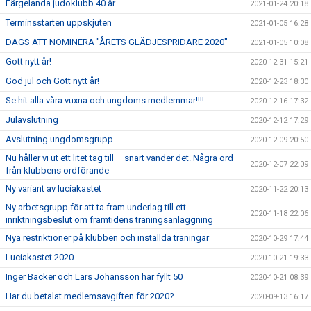
Färgelanda judoklubb 40 år
2021-01-24 20:18
Terminsstarten uppskjuten
2021-01-05 16:28
DAGS ATT NOMINERA "ÅRETS GLÄDJESPRIDARE 2020"
2021-01-05 10:08
Gott nytt år!
2020-12-31 15:21
God jul och Gott nytt år!
2020-12-23 18:30
Se hit alla våra vuxna och ungdoms medlemmar!!!!
2020-12-16 17:32
Julavslutning
2020-12-12 17:29
Avslutning ungdomsgrupp
2020-12-09 20:50
Nu håller vi ut ett litet tag till – snart vänder det. Några ord
2020-12-07 22:09
från klubbens ordförande
Ny variant av luciakastet
2020-11-22 20:13
Ny arbetsgrupp för att ta fram underlag till ett
2020-11-18 22:06
inriktningsbeslut om framtidens träningsanläggning
Nya restriktioner på klubben och inställda träningar
2020-10-29 17:44
Luciakastet 2020
2020-10-21 19:33
Inger Bäcker och Lars Johansson har fyllt 50
2020-10-21 08:39
Har du betalat medlemsavgiften för 2020?
2020-09-13 16:17