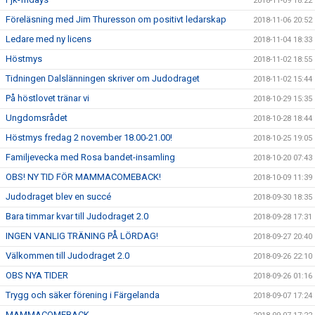
2018-11-09 18:22
Föreläsning med Jim Thuresson om positivt ledarskap
2018-11-06 20:52
Ledare med ny licens
2018-11-04 18:33
Höstmys
2018-11-02 18:55
Tidningen Dalslänningen skriver om Judodraget
2018-11-02 15:44
På höstlovet tränar vi
2018-10-29 15:35
Ungdomsrådet
2018-10-28 18:44
Höstmys fredag 2 november 18.00-21.00!
2018-10-25 19:05
Familjevecka med Rosa bandet-insamling
2018-10-20 07:43
OBS! NY TID FÖR MAMMACOMEBACK!
2018-10-09 11:39
Judodraget blev en succé
2018-09-30 18:35
Bara timmar kvar till Judodraget 2.0
2018-09-28 17:31
INGEN VANLIG TRÄNING PÅ LÖRDAG!
2018-09-27 20:40
Välkommen till Judodraget 2.0
2018-09-26 22:10
OBS NYA TIDER
2018-09-26 01:16
Trygg och säker förening i Färgelanda
2018-09-07 17:24
MAMMACOMEBACK