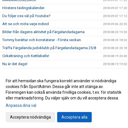
2018-09-07 17:22
Höstens tävlingskalender.
2018-09-07 17:20
Du följer oss väl på Youtube?
2018-09-07 17:13
Att se och möta varje individ
2018-09-06 20:35
Bilder från dagens aktivitet på Färgelandadagarna
2018-08-25 19:33
Tommy berättar och konstaterar - Första veckan.
2018-08-25 18:02
Träffa Färgelanda judoklubb på Färgelandadagarna 25/8
2018-08-20 20:18
Cirkelträning och Kettlebells!
2018-08-19 20:40
Nu är det dags!
2018-08-19 19:02
Välkommen att prova på judo!
2018-08-17 09:57
Klubbens ordförande hälsar välkommen till en ny termin
2018-08-13 21:49
För att hemsidan ska fungera korrekt använder vi nödvändiga
cookies från SportAdmin. Dessa går inte att stänga av.
Alldeles strax börjar träningssäsongen på Färgelanda
2018-08-05 20:02
Föreningen kan också använda frivilliga cookies, t.ex. för statistik
judoklubb
eller marknadsföring. Du väljer själv om du vill acceptera dessa.
Pernilla Lönngren är klubbens verksamhetsutvecklare
2018-08-05
Anpassa dina val
Knappt 3 veckor tills att träningsverksamheten drar igång
2018-07-30 16:54
igen
Acceptera nödvändiga
Acceptera alla
Rose-Marie har gift sig!
2018-07-22 22:13