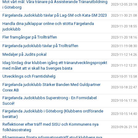
Mot vårt mål: Våra tränare på Assisterande Tränarutbildning
2023-12-05 23:18
i Göteborg
Färgelanda Judoklubb tävlar på Lag-SM och Kata-SM 2023
2023-11-30 21:08
Handla dina julklappar online och stötta Färgelanda
2023-11-20 18:55
judoklubb
Fler framgångar på Trollträffen
2023-11-20 18:16
Färgelanda judoklubb tävlar på Trollträffen
2023-11-19 08:30
Medaljer på Judits pokal
2023-11-12 14:26
Idag lördag drar klubben igång ett tränarutvecklingsprojekt
2023-11-12 12:31
med målet att vi skall ha Sveriges bästa
Utvecklings och Framtidshelg
2023-10-31 15:58
Färgelanda judoklubb Stärker Banden Med Guldpartner
2023-10-18 22:47
Corex AB
Färgelanda Judoklubbs Superstrong - En Formidabel
2023-10-16 17:36
Succé!
Färgelanda Judoklubb i Göteborg (Klubbens ordförande
2023-10-15 14:40
berättar)
Reflektioner efter träff med SISU och Kommunens nya
2023-09-26 21:14
folkhäsostrateg
På terminens första informationsträff stod klubbens nya