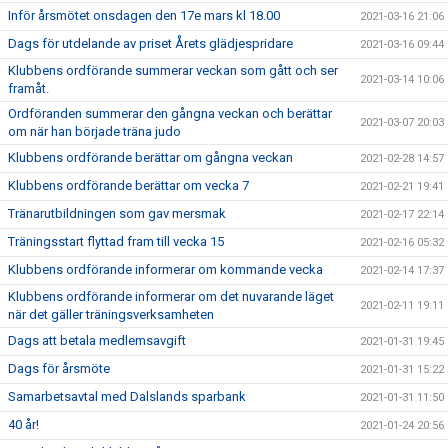
Inför årsmötet onsdagen den 17e mars kl 18.00
2021-03-16 21:06
Dags för utdelande av priset Årets glädjespridare
2021-03-16 09:44
Klubbens ordförande summerar veckan som gått och ser
2021-03-14 10:06
framåt.
Ordföranden summerar den gångna veckan och berättar
2021-03-07 20:03
om när han började träna judo
Klubbens ordförande berättar om gångna veckan
2021-02-28 14:57
Klubbens ordförande berättar om vecka 7
2021-02-21 19:41
Tränarutbildningen som gav mersmak
2021-02-17 22:14
Träningsstart flyttad fram till vecka 15
2021-02-16 05:32
Klubbens ordförande informerar om kommande vecka
2021-02-14 17:37
Klubbens ordförande informerar om det nuvarande läget
2021-02-11 19:11
när det gäller träningsverksamheten
Dags att betala medlemsavgift
2021-01-31 19:45
Dags för årsmöte
2021-01-31 15:22
Samarbetsavtal med Dalslands sparbank
2021-01-31 11:50
40 år!
2021-01-24 20:56