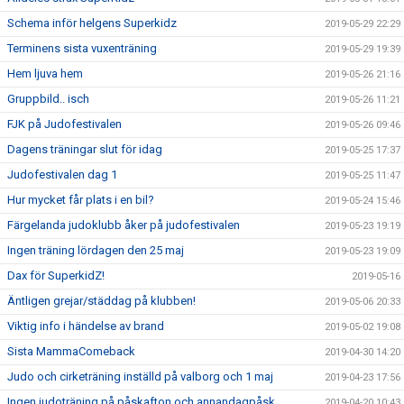
Schema inför helgens Superkidz
2019-05-29 22:29
Terminens sista vuxenträning
2019-05-29 19:39
Hem ljuva hem
2019-05-26 21:16
Gruppbild.. isch
2019-05-26 11:21
FJK på Judofestivalen
2019-05-26 09:46
Dagens träningar slut för idag
2019-05-25 17:37
Judofestivalen dag 1
2019-05-25 11:47
Hur mycket får plats i en bil?
2019-05-24 15:46
Färgelanda judoklubb åker på judofestivalen
2019-05-23 19:19
Ingen träning lördagen den 25 maj
2019-05-23 19:09
Dax för SuperkidZ!
2019-05-16
Äntligen grejar/städdag på klubben!
2019-05-06 20:33
Viktig info i händelse av brand
2019-05-02 19:08
Sista MammaComeback
2019-04-30 14:20
Judo och cirketräning inställd på valborg och 1 maj
2019-04-23 17:56
Ingen judoträning på påskafton och annandagpåsk
2019-04-20 10:43