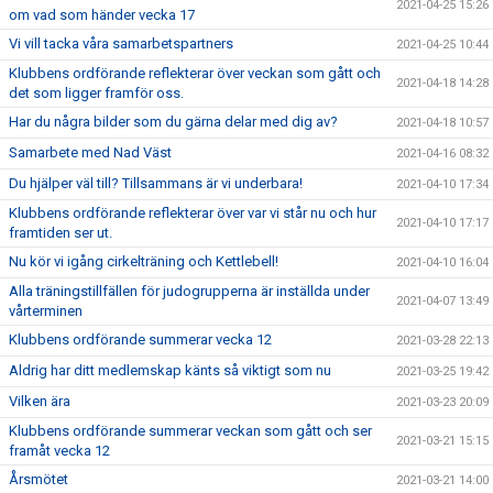
2021-04-25 15:26
om vad som händer vecka 17
Vi vill tacka våra samarbetspartners
2021-04-25 10:44
Klubbens ordförande reflekterar över veckan som gått och
2021-04-18 14:28
det som ligger framför oss.
Har du några bilder som du gärna delar med dig av?
2021-04-18 10:57
Samarbete med Nad Väst
2021-04-16 08:32
Du hjälper väl till? Tillsammans är vi underbara!
2021-04-10 17:34
Klubbens ordförande reflekterar över var vi står nu och hur
2021-04-10 17:17
framtiden ser ut.
Nu kör vi igång cirkelträning och Kettlebell!
2021-04-10 16:04
Alla träningstillfällen för judogrupperna är inställda under
2021-04-07 13:49
vårterminen
Klubbens ordförande summerar vecka 12
2021-03-28 22:13
Aldrig har ditt medlemskap känts så viktigt som nu
2021-03-25 19:42
Vilken ära
2021-03-23 20:09
Klubbens ordförande summerar veckan som gått och ser
2021-03-21 15:15
framåt vecka 12
Årsmötet
2021-03-21 14:00