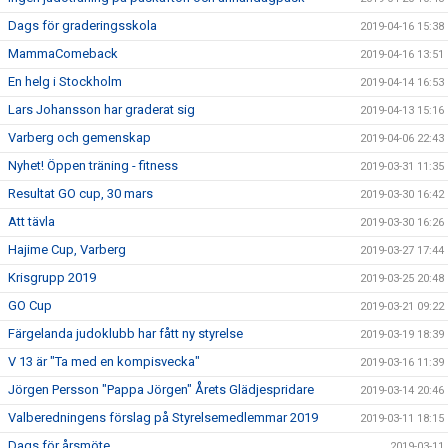
Dags för graderingsskola
2019-04-16 15:38
MammaComeback
2019-04-16 13:51
En helg i Stockholm
2019-04-14 16:53
Lars Johansson har graderat sig
2019-04-13 15:16
Varberg och gemenskap
2019-04-06 22:43
Nyhet! Öppen träning - fitness
2019-03-31 11:35
Resultat GO cup, 30 mars
2019-03-30 16:42
Att tävla
2019-03-30 16:26
Hajime Cup, Varberg
2019-03-27 17:44
Krisgrupp 2019
2019-03-25 20:48
GO Cup
2019-03-21 09:22
Färgelanda judoklubb har fått ny styrelse
2019-03-19 18:39
V 13 är "Ta med en kompisvecka"
2019-03-16 11:39
Jörgen Persson "Pappa Jörgen" Årets Glädjespridare
2019-03-14 20:46
Valberedningens förslag på Styrelsemedlemmar 2019
2019-03-11 18:15
Dags för årsmöte
2019-03-11