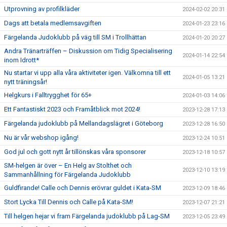
Utprovning av profilkläder
2024-02-02 20:31
Dags att betala medlemsavgiften
2024-01-23 23:16
Färgelanda Judoklubb på väg till SM i Trollhättan
2024-01-20 20:27
Andra Tränarträffen – Diskussion om Tidig Specialisering
2024-01-14 22:54
inom Idrott*
Nu startar vi upp alla våra aktiviteter igen. Välkomna till ett
2024-01-05 13:21
nytt träningsår!
Helgkurs i Falltrygghet för 65+
2024-01-03 14:06
Ett Fantastiskt 2023 och Framåtblick mot 2024!
2023-12-28 17:13
Färgelanda judoklubb på Mellandagslägret i Göteborg
2023-12-28 16:50
Nu är vår webshop igång!
2023-12-24 10:51
God jul och gott nytt år tillönskas våra sponsorer
2023-12-18 10:57
SM-helgen är över – En Helg av Stolthet och
2023-12-10 13:19
Sammanhållning för Färgelanda Judoklubb
Guldfirande! Calle och Dennis erövrar guldet i Kata-SM
2023-12-09 18:46
Stort Lycka Till Dennis och Calle på Kata-SM!
2023-12-07 21:21
Till helgen hejar vi fram Färgelanda judoklubb på Lag-SM
2023-12-05 23:49