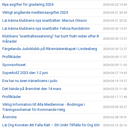
Nya avgifter för gradering 2024
2024-05-22 10:45
Viktigt angående medlemsavgifter 2024
2024-05-21 20:34
Lär känna klubbens nya svartbälten: Marcus Olsson
2024-05-21 20:02
Lär känna klubbens nya svartbälte: Felicia Rundström
2024-05-20 13:47
Klubbens ”svartbältessatsning” har burit frukt redan efter 8
2024-05-20 13:27
månader
Färgelanda Judoklubb på Riksmästerskapet i Lindesberg
2024-05-20 12:27
Profilkläder
2024-05-09 11:57
Sponsorhuset
2024-05-09 11:45
SuperkidZ 2023 den 1-2 juni
2024-04-27 19:43
Eva har nu även tränarlicens i judo
2024-04-14 19:27
Det hände på årsmötet den 14 mars
2024-03-25 11:00
Profilkläder
2024-03-17 17:44
Viktig Information till Alla Medlemmar - Ändringar i
2024-03-05 20:27
Träningsschemat för Kommande Helg
Årsmöte
2024-02-28 18:31
Lär Dig Konsten Att Falla Rätt – Ett Unikt Tillfälle för Dig 65+
2024-02-16 20:16