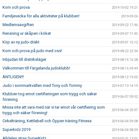
Kom och prova
2019-10-02 19:21
Familjevecka för alla aktiviteter på klubben!
2019-09-26
Medlemsavgiften
2019-09-22 17:46
Rensning ur skåpen i köket
2019-09-07 11:45
Köp av ny judo-dräkt
2019-09-01 15:12
Kom och prova på judo med oss!
2019-08-22 22:34
Inbjudan till distriksläger
2019-08-15 16:28
Välkommen till Färgelanda judoklubb!
2019-08-15 09:49
ÄNTLIGEN!!!
2019-08-12 19:05
Judo i sommarkvällen med Tony och Tommy
2019-07-13 14:19
Klubben tog emot certifieringen som trygg och säker
2019-06-07 09:52
förening
Missa inte att vara med när vi tar emot vår certifiering som
2019-06-04 20:07
trygg och säker förening!
Cirkelträning, Kettlebell och Öppen träning Fitness
2019-06-04 09:08
Superkidz 2019
2019-06-04 08:59
Alldeles strax SuperKidz
2019-05-31 13:01