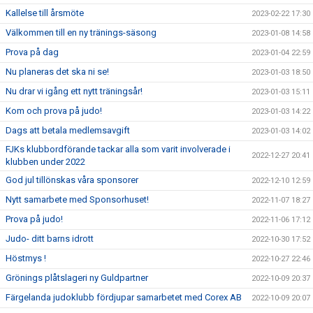
Kallelse till årsmöte
2023-02-22 17:30
Välkommen till en ny tränings-säsong
2023-01-08 14:58
Prova på dag
2023-01-04 22:59
Nu planeras det ska ni se!
2023-01-03 18:50
Nu drar vi igång ett nytt träningsår!
2023-01-03 15:11
Kom och prova på judo!
2023-01-03 14:22
Dags att betala medlemsavgift
2023-01-03 14:02
FJKs klubbordförande tackar alla som varit involverade i
2022-12-27 20:41
klubben under 2022
God jul tillönskas våra sponsorer
2022-12-10 12:59
Nytt samarbete med Sponsorhuset!
2022-11-07 18:27
Prova på judo!
2022-11-06 17:12
Judo- ditt barns idrott
2022-10-30 17:52
Höstmys !
2022-10-27 22:46
Grönings plåtslageri ny Guldpartner
2022-10-09 20:37
Färgelanda judoklubb fördjupar samarbetet med Corex AB
2022-10-09 20:07