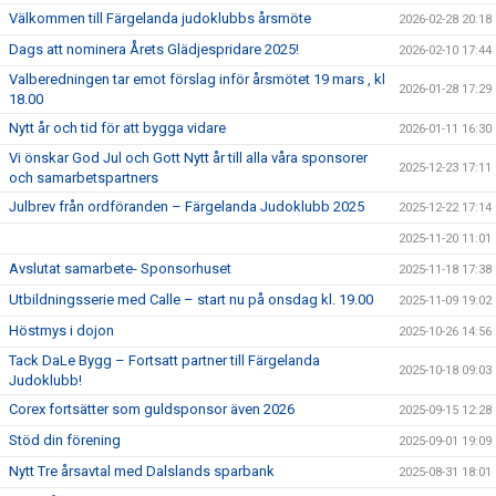
Välkommen till Färgelanda judoklubbs årsmöte
2026-02-28 20:18
Dags att nominera Årets Glädjespridare 2025!
2026-02-10 17:44
Valberedningen tar emot förslag inför årsmötet 19 mars , kl
2026-01-28 17:29
18.00
Nytt år och tid för att bygga vidare
2026-01-11 16:30
Vi önskar God Jul och Gott Nytt år till alla våra sponsorer
2025-12-23 17:11
och samarbetspartners
Julbrev från ordföranden – Färgelanda Judoklubb 2025
2025-12-22 17:14
2025-11-20 11:01
Avslutat samarbete- Sponsorhuset
2025-11-18 17:38
Utbildningsserie med Calle – start nu på onsdag kl. 19.00
2025-11-09 19:02
Höstmys i dojon
2025-10-26 14:56
Tack DaLe Bygg – Fortsatt partner till Färgelanda
2025-10-18 09:03
Judoklubb!
Corex fortsätter som guldsponsor även 2026
2025-09-15 12:28
Stöd din förening
2025-09-01 19:09
Nytt Tre årsavtal med Dalslands sparbank
2025-08-31 18:01