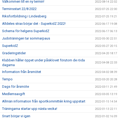
Välkommen till en ny termin!
2022-08-14 22:02
Terminsstart 22/8 2022
2022-07-25 22:00
Riksfortbildning i Lindesberg
2022-07-25 19:21
Alldeles strax börjar det - SuperkidZ 2022!
2022-06-17 19:08
Schema för helgens SuperkidZ
2022-06-17 06:13
Judoträningen tar sommarpaus
2022-05-30 22:51
SuperkidZ
2022-05-27 20:15
Graderingstider
2022-04-20 18:17
Klubben håller öppet under påsklovet förutom de röda
2022-04-08 22:33
dagarna
Information från årsmötet
2022-04-02 08:39
Tempo
2022-03-20 20:28
Dags för årsmöte
2022-03-11 21:49
Medlemsavgift
2022-03-05 13:19
Allmän information från sportkommittén kring uppstart
2022-01-15 14:54
Träningarna startar upp nästa vecka!
2022-01-13 22:11
Snart börjar vi igen
2022-01-02 16:09