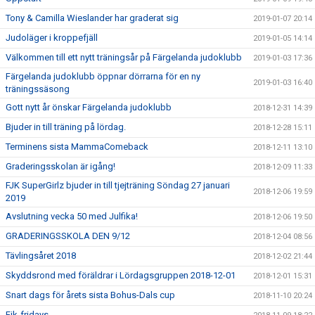
Tony & Camilla Wieslander har graderat sig
2019-01-07 20:14
Judoläger i kroppefjäll
2019-01-05 14:14
Välkommen till ett nytt träningsår på Färgelanda judoklubb
2019-01-03 17:36
Färgelanda judoklubb öppnar dörrarna för en ny
2019-01-03 16:40
träningssäsong
Gott nytt år önskar Färgelanda judoklubb
2018-12-31 14:39
Bjuder in till träning på lördag.
2018-12-28 15:11
Terminens sista MammaComeback
2018-12-11 13:10
Graderingsskolan är igång!
2018-12-09 11:33
FJK SuperGirlz bjuder in till tjejträning Söndag 27 januari
2018-12-06 19:59
2019
Avslutning vecka 50 med Julfika!
2018-12-06 19:50
GRADERINGSSKOLA DEN 9/12
2018-12-04 08:56
Tävlingsåret 2018
2018-12-02 21:44
Skyddsrond med föräldrar i Lördagsgruppen 2018-12-01
2018-12-01 15:31
Snart dags för årets sista Bohus-Dals cup
2018-11-10 20:24
Fjk-fridays