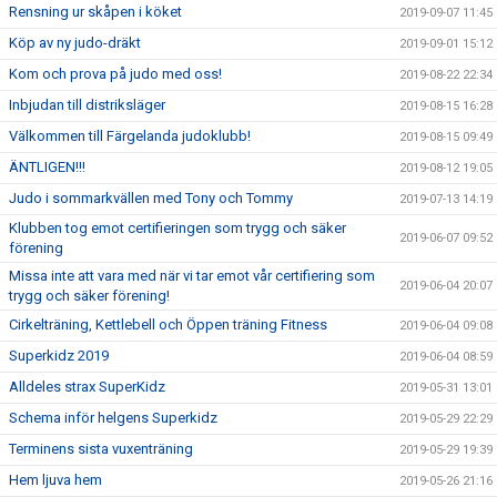
Rensning ur skåpen i köket
2019-09-07 11:45
Köp av ny judo-dräkt
2019-09-01 15:12
Kom och prova på judo med oss!
2019-08-22 22:34
Inbjudan till distriksläger
2019-08-15 16:28
Välkommen till Färgelanda judoklubb!
2019-08-15 09:49
ÄNTLIGEN!!!
2019-08-12 19:05
Judo i sommarkvällen med Tony och Tommy
2019-07-13 14:19
Klubben tog emot certifieringen som trygg och säker
2019-06-07 09:52
förening
Missa inte att vara med när vi tar emot vår certifiering som
2019-06-04 20:07
trygg och säker förening!
Cirkelträning, Kettlebell och Öppen träning Fitness
2019-06-04 09:08
Superkidz 2019
2019-06-04 08:59
Alldeles strax SuperKidz
2019-05-31 13:01
Schema inför helgens Superkidz
2019-05-29 22:29
Terminens sista vuxenträning
2019-05-29 19:39
Hem ljuva hem
2019-05-26 21:16