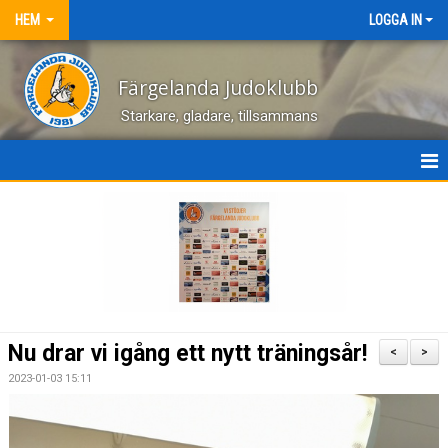
HEM
LOGGA IN
Färgelanda Judoklubb
Starkare, gladare, tillsammans
NYHETER
OM KLUBBEN
HEM
KONTAKT
Nu drar vi igång ett nytt träningsår!
<
>
BILDGALLERI
2023-01-03 15:11
DOKUMENT