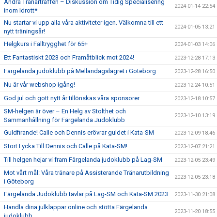
Andra Tränarträffen – Diskussion om Tidig Specialisering
2024-01-14 22:54
inom Idrott*
Nu startar vi upp alla våra aktiviteter igen. Välkomna till ett
2024-01-05 13:21
nytt träningsår!
Helgkurs i Falltrygghet för 65+
2024-01-03 14:06
Ett Fantastiskt 2023 och Framåtblick mot 2024!
2023-12-28 17:13
Färgelanda judoklubb på Mellandagslägret i Göteborg
2023-12-28 16:50
Nu är vår webshop igång!
2023-12-24 10:51
God jul och gott nytt år tillönskas våra sponsorer
2023-12-18 10:57
SM-helgen är över – En Helg av Stolthet och
2023-12-10 13:19
Sammanhållning för Färgelanda Judoklubb
Guldfirande! Calle och Dennis erövrar guldet i Kata-SM
2023-12-09 18:46
Stort Lycka Till Dennis och Calle på Kata-SM!
2023-12-07 21:21
Till helgen hejar vi fram Färgelanda judoklubb på Lag-SM
2023-12-05 23:49
Mot vårt mål: Våra tränare på Assisterande Tränarutbildning
2023-12-05 23:18
i Göteborg
Färgelanda Judoklubb tävlar på Lag-SM och Kata-SM 2023
2023-11-30 21:08
Handla dina julklappar online och stötta Färgelanda
2023-11-20 18:55
judoklubb