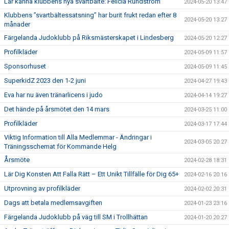
Lär känna klubbens nya svartbälte: Felicia Rundström
2024-05-20 13:47
Klubbens ”svartbältessatsning” har burit frukt redan efter 8
2024-05-20 13:27
månader
Färgelanda Judoklubb på Riksmästerskapet i Lindesberg
2024-05-20 12:27
Profilkläder
2024-05-09 11:57
Sponsorhuset
2024-05-09 11:45
SuperkidZ 2023 den 1-2 juni
2024-04-27 19:43
Eva har nu även tränarlicens i judo
2024-04-14 19:27
Det hände på årsmötet den 14 mars
2024-03-25 11:00
Profilkläder
2024-03-17 17:44
Viktig Information till Alla Medlemmar - Ändringar i
2024-03-05 20:27
Träningsschemat för Kommande Helg
Årsmöte
2024-02-28 18:31
Lär Dig Konsten Att Falla Rätt – Ett Unikt Tillfälle för Dig 65+
2024-02-16 20:16
Utprovning av profilkläder
2024-02-02 20:31
Dags att betala medlemsavgiften
2024-01-23 23:16
Färgelanda Judoklubb på väg till SM i Trollhättan
2024-01-20 20:27