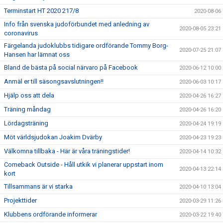
Terminstart HT 2020 217/8
2020-08-06
Info från svenska judoförbundet med anledning av
2020-08-05 23:21
coronavirus
Färgelanda judoklubbs tidigare ordförande Tommy Borg-
2020-07-25 21:07
Hansen har lämnat oss
Bland de bästa på social närvaro på Facebook
2020-06-12 10:00
Anmäl er till säsongsavslutningen!!
2020-06-03 10:17
Hjälp oss att dela
2020-04-26 16:27
Träning måndag
2020-04-26 16:20
Lördagsträning
2020-04-24 19:19
Möt världsjudokan Joakim Dvärby
2020-04-23 19:23
Välkomna tillbaka - Här är våra träningstider!
2020-04-14 10:32
Comeback Outside - Håll utkik vi planerar uppstart inom
2020-04-13 22:14
kort
Tillsammans är vi starka
2020-04-10 13:04
Projekttider
2020-03-29 11:26
Klubbens ordförande informerar
2020-03-22 19:40