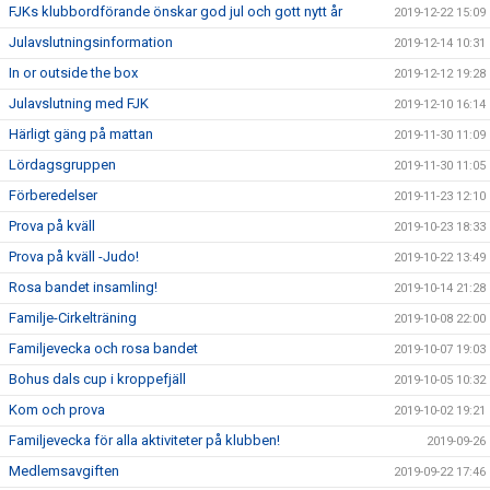
FJKs klubbordförande önskar god jul och gott nytt år
2019-12-22 15:09
Julavslutningsinformation
2019-12-14 10:31
In or outside the box
2019-12-12 19:28
Julavslutning med FJK
2019-12-10 16:14
Härligt gäng på mattan
2019-11-30 11:09
Lördagsgruppen
2019-11-30 11:05
Förberedelser
2019-11-23 12:10
Prova på kväll
2019-10-23 18:33
Prova på kväll -Judo!
2019-10-22 13:49
Rosa bandet insamling!
2019-10-14 21:28
Familje-Cirkelträning
2019-10-08 22:00
Familjevecka och rosa bandet
2019-10-07 19:03
Bohus dals cup i kroppefjäll
2019-10-05 10:32
Kom och prova
2019-10-02 19:21
Familjevecka för alla aktiviteter på klubben!
2019-09-26
Medlemsavgiften
2019-09-22 17:46