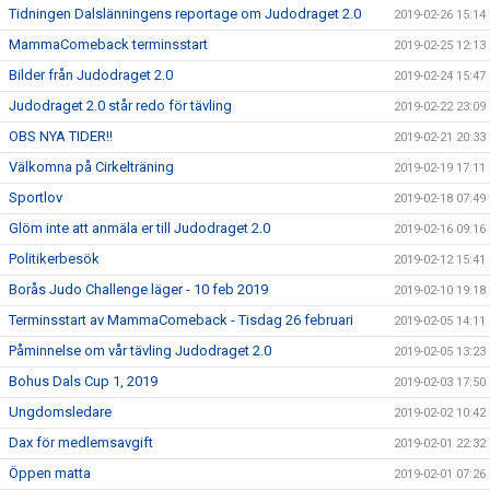
Tidningen Dalslänningens reportage om Judodraget 2.0
2019-02-26 15:14
MammaComeback terminsstart
2019-02-25 12:13
Bilder från Judodraget 2.0
2019-02-24 15:47
Judodraget 2.0 står redo för tävling
2019-02-22 23:09
OBS NYA TIDER!!
2019-02-21 20:33
Välkomna på Cirkelträning
2019-02-19 17:11
Sportlov
2019-02-18 07:49
Glöm inte att anmäla er till Judodraget 2.0
2019-02-16 09:16
Politikerbesök
2019-02-12 15:41
Borås Judo Challenge läger - 10 feb 2019
2019-02-10 19:18
Terminsstart av MammaComeback - Tisdag 26 februari
2019-02-05 14:11
Påminnelse om vår tävling Judodraget 2.0
2019-02-05 13:23
Bohus Dals Cup 1, 2019
2019-02-03 17:50
Ungdomsledare
2019-02-02 10:42
Dax för medlemsavgift
2019-02-01 22:32
Öppen matta
2019-02-01 07:26