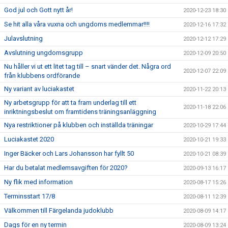
God jul och Gott nytt år!
2020-12-23 18:30
Se hit alla våra vuxna och ungdoms medlemmar!!!!
2020-12-16 17:32
Julavslutning
2020-12-12 17:29
Avslutning ungdomsgrupp
2020-12-09 20:50
Nu håller vi ut ett litet tag till – snart vänder det. Några ord
2020-12-07 22:09
från klubbens ordförande
Ny variant av luciakastet
2020-11-22 20:13
Ny arbetsgrupp för att ta fram underlag till ett
2020-11-18 22:06
inriktningsbeslut om framtidens träningsanläggning
Nya restriktioner på klubben och inställda träningar
2020-10-29 17:44
Luciakastet 2020
2020-10-21 19:33
Inger Bäcker och Lars Johansson har fyllt 50
2020-10-21 08:39
Har du betalat medlemsavgiften för 2020?
2020-09-13 16:17
Ny flik med information
2020-08-17 15:26
Terminsstart 17/8
2020-08-11 12:39
Välkommen till Färgelanda judoklubb
2020-08-09 14:17
Dags för en ny termin
2020-08-09 13:24