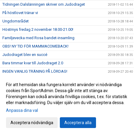
Tidningen Dalslänningen skriver om Judodraget
2018-11-02 15:44
På höstlovet tränar vi
2018-10-29 15:35
Ungdomsrådet
2018-10-28 18:44
Höstmys fredag 2 november 18.00-21.00!
2018-10-25 19:05
Familjevecka med Rosa bandet-insamling
2018-10-20 07:43
OBS! NY TID FÖR MAMMACOMEBACK!
2018-10-09 11:39
Judodraget blev en succé
2018-09-30 18:35
Bara timmar kvar till Judodraget 2.0
2018-09-28 17:31
INGEN VANLIG TRÄNING PÅ LÖRDAG!
2018-09-27 20:40
Välkommen till Judodraget 2.0
2018-09-26 22:10
För att hemsidan ska fungera korrekt använder vi nödvändiga
OBS NYA TIDER
2018-09-26 01:16
cookies från SportAdmin. Dessa går inte att stänga av.
Föreningen kan också använda frivilliga cookies, t.ex. för statistik
Trygg och säker förening i Färgelanda
2018-09-07 17:24
eller marknadsföring. Du väljer själv om du vill acceptera dessa.
MAMMACOMEBACK
2018-09-07 17:22
Anpassa dina val
Höstens tävlingskalender.
2018-09-07 17:20
Du följer oss väl på Youtube?
2018-09-07 17:13
Acceptera nödvändiga
Acceptera alla
Att se och möta varje individ
2018-09-06 20:35