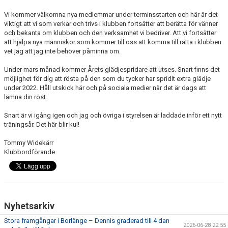
Vi kommer välkomna nya medlemmar under terminsstarten och här är det
viktigt att vi som verkar och trivs i klubben fortsätter att berätta för vänner
och bekanta om klubben och den verksamhet vi bedriver. Att vi fortsätter
att hjälpa nya människor som kommer till oss att komma till rätta i klubben
vet jag att jag inte behöver påminna om.
Under mars månad kommer Årets glädjespridare att utses. Snart finns det
möjlighet för dig att rösta på den som du tycker har spridit extra glädje
under 2022. Håll utskick här och på sociala medier när det är dags att
lämna din röst.
Snart är vi igång igen och jag och övriga i styrelsen är laddade inför ett nytt
träningsår. Det här blir kul!
Tommy Widekärr
Klubbordförande
Nyhetsarkiv
Stora framgångar i Borlänge – Dennis graderad till 4 dan
2026-06-28 22:55