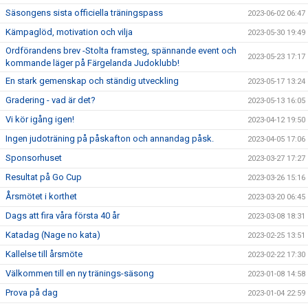
Säsongens sista officiella träningspass
2023-06-02 06:47
Kämpaglöd, motivation och vilja
2023-05-30 19:49
Ordförandens brev -Stolta framsteg, spännande event och
2023-05-23 17:17
kommande läger på Färgelanda Judoklubb!
En stark gemenskap och ständig utveckling
2023-05-17 13:24
Gradering - vad är det?
2023-05-13 16:05
Vi kör igång igen!
2023-04-12 19:50
Ingen judoträning på påskafton och annandag påsk.
2023-04-05 17:06
Sponsorhuset
2023-03-27 17:27
Resultat på Go Cup
2023-03-26 15:16
Årsmötet i korthet
2023-03-20 06:45
Dags att fira våra första 40 år
2023-03-08 18:31
Katadag (Nage no kata)
2023-02-25 13:51
Kallelse till årsmöte
2023-02-22 17:30
Välkommen till en ny tränings-säsong
2023-01-08 14:58
Prova på dag
2023-01-04 22:59