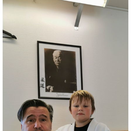
OM JUDO
FJK:S YOUTUBE
JAG VILL BÖRJA TRÄNA JUDO
FJK MÖTER FRAMTIDEN
JUDODRAGET 2.0
VI SPONSRAR FJK
INFORMATION KRING TRÄNING OCH COVID-19