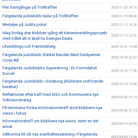
Fler framgångar på Trollträffen
2023-11-20 18:16
Färgelanda judoklubb tävlar på Trollträffen
2023-11-19 08:30
Medaljer på Judits pokal
2023-11-12 14:26
Idag lördag drar klubben igång ett tränarutvecklingsprojekt
2023-11-12 12:31
med målet att vi skall ha Sveriges bästa
Utvecklings och Framtidshelg
2023-10-31 15:58
Färgelanda judoklubb Stärker Banden Med Guldpartner
2023-10-18 22:47
Corex AB
Färgelanda Judoklubbs Superstrong - En Formidabel
2023-10-16 17:36
Succé!
Färgelanda Judoklubb i Göteborg (Klubbens ordförande
2023-10-15 14:40
berättar)
Reflektioner efter träff med SISU och Kommunens nya
2023-09-26 21:14
folkhäsostrateg
På terminens första informationsträff stod klubbens nya
2023-09-26 21:13
vision i fokus
Informationsträff om klubbens nya vision, samt en del
2023-09-10 20:06
annat
Välkomna till vår nya svartbältessatsning i Färgelanda
2023-09-09 19:38