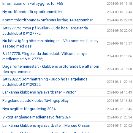
Information om Falltrygghet för +65
2024-09-19 19:15
Ny ordförande för sportkommittén!
2024-09-15 12:43
Kommittéordförandekonferens lördag 14 september
2024-09-13 22:03
&#127775; Prova på kvällar - Judo hos Färgelanda
2024-08-20 22:04
Judoklubb! &#127775;
Nu kör vi igång höstens träningar – Välkommen till en ny
2024-08-18 16:37
säsong med oss!
&#127775; Färgelanda Judoklubb Välkomnar nya
2024-08-12 15:06
medlemmar! &#127775;
Dags för terminsstart - klubbens ordförande berättar om
2024-08-03 16:08
den nya terminen.
&#128227; Sommarträning - Judo hos Färgelanda
2024-06-11 20:14
Judoklubb! &#129355;
Lär känna klubbens nya svartbälten - Victor
2024-05-24 13:43
Färgelanda Judoklubbs Tävlingspolicy
2024-05-22 11:33
Nya avgifter för gradering 2024
2024-05-22 10:45
Viktigt angående medlemsavgifter 2024
2024-05-21 20:34
Lär känna klubbens nya svartbälten: Marcus Olsson
2024-05-21 20:02