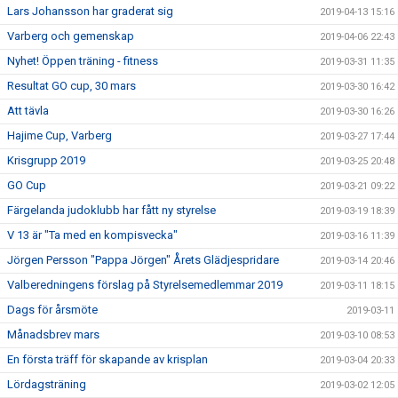
Lars Johansson har graderat sig
2019-04-13 15:16
Varberg och gemenskap
2019-04-06 22:43
Nyhet! Öppen träning - fitness
2019-03-31 11:35
Resultat GO cup, 30 mars
2019-03-30 16:42
Att tävla
2019-03-30 16:26
Hajime Cup, Varberg
2019-03-27 17:44
Krisgrupp 2019
2019-03-25 20:48
GO Cup
2019-03-21 09:22
Färgelanda judoklubb har fått ny styrelse
2019-03-19 18:39
V 13 är "Ta med en kompisvecka"
2019-03-16 11:39
Jörgen Persson "Pappa Jörgen" Årets Glädjespridare
2019-03-14 20:46
Valberedningens förslag på Styrelsemedlemmar 2019
2019-03-11 18:15
Dags för årsmöte
2019-03-11
Månadsbrev mars
2019-03-10 08:53
En första träff för skapande av krisplan
2019-03-04 20:33
Lördagsträning
2019-03-02 12:05