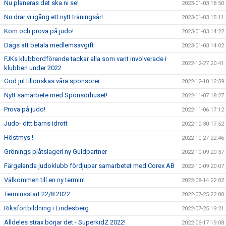
Nu planeras det ska ni se!
2023-01-03 18:50
Nu drar vi igång ett nytt träningsår!
2023-01-03 15:11
Kom och prova på judo!
2023-01-03 14:22
Dags att betala medlemsavgift
2023-01-03 14:02
FJKs klubbordförande tackar alla som varit involverade i
2022-12-27 20:41
klubben under 2022
God jul tillönskas våra sponsorer
2022-12-10 12:59
Nytt samarbete med Sponsorhuset!
2022-11-07 18:27
Prova på judo!
2022-11-06 17:12
Judo- ditt barns idrott
2022-10-30 17:52
Höstmys !
2022-10-27 22:46
Grönings plåtslageri ny Guldpartner
2022-10-09 20:37
Färgelanda judoklubb fördjupar samarbetet med Corex AB
2022-10-09 20:07
Välkommen till en ny termin!
2022-08-14 22:02
Terminsstart 22/8 2022
2022-07-25 22:00
Riksfortbildning i Lindesberg
2022-07-25 19:21
Alldeles strax börjar det - SuperkidZ 2022!
2022-06-17 19:08