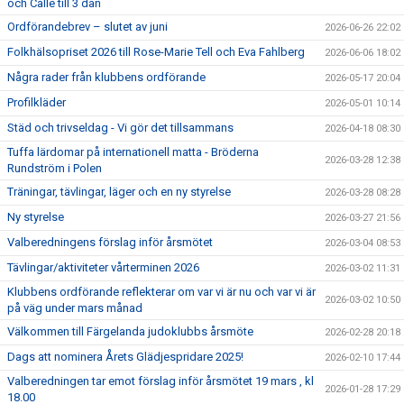
och Calle till 3 dan
Ordförandebrev – slutet av juni
2026-06-26 22:02
Folkhälsopriset 2026 till Rose-Marie Tell och Eva Fahlberg
2026-06-06 18:02
Några rader från klubbens ordförande
2026-05-17 20:04
Profilkläder
2026-05-01 10:14
Städ och trivseldag - Vi gör det tillsammans
2026-04-18 08:30
Tuffa lärdomar på internationell matta - Bröderna
2026-03-28 12:38
Rundström i Polen
Träningar, tävlingar, läger och en ny styrelse
2026-03-28 08:28
Ny styrelse
2026-03-27 21:56
Valberedningens förslag inför årsmötet
2026-03-04 08:53
Tävlingar/aktiviteter vårterminen 2026
2026-03-02 11:31
Klubbens ordförande reflekterar om var vi är nu och var vi är
2026-03-02 10:50
på väg under mars månad
Välkommen till Färgelanda judoklubbs årsmöte
2026-02-28 20:18
Dags att nominera Årets Glädjespridare 2025!
2026-02-10 17:44
Valberedningen tar emot förslag inför årsmötet 19 mars , kl
2026-01-28 17:29
18.00