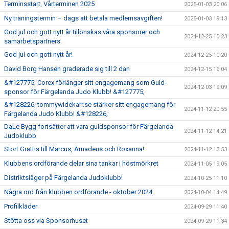
Terminsstart, Vårterminen 2025
2025-01-03 20:06
Ny träningstermin – dags att betala medlemsavgiften!
2025-01-03 19:13
God jul och gott nytt år tillönskas våra sponsorer och
2024-12-25 10:23
samarbetspartners.
God jul och gott nytt år!
2024-12-25 10:20
David Borg Hansen graderade sig till 2 dan
2024-12-15 16:04
&#127775; Corex förlänger sitt engagemang som Guld-
2024-12-03 19:09
sponsor för Färgelanda Judo Klubb! &#127775;
&#128226; tommywidekarr.se stärker sitt engagemang för
2024-11-12 20:55
Färgelanda Judo Klubb! &#128226;
DaLe Bygg fortsätter att vara guldsponsor för Färgelanda
2024-11-12 14:21
Judoklubb
Stort Grattis till Marcus, Amadeus och Roxanna!
2024-11-12 13:53
Klubbens ordförande delar sina tankar i höstmörkret
2024-11-05 19:05
Distriktsläger på Färgelanda Judoklubb!
2024-10-25 11:10
Några ord från klubben ordförande - oktober 2024
2024-10-04 14:49
Profilkläder
2024-09-29 11:40
Stötta oss via Sponsorhuset
2024-09-29 11:34