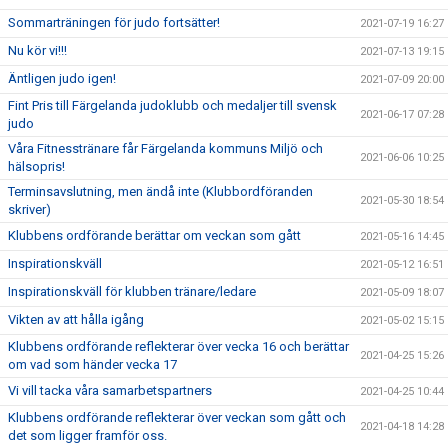
Sommarträningen för judo fortsätter!
2021-07-19 16:27
Nu kör vi!!!
2021-07-13 19:15
Äntligen judo igen!
2021-07-09 20:00
Fint Pris till Färgelanda judoklubb och medaljer till svensk
2021-06-17 07:28
judo
Våra Fitnesstränare får Färgelanda kommuns Miljö och
2021-06-06 10:25
hälsopris!
Terminsavslutning, men ändå inte (Klubbordföranden
2021-05-30 18:54
skriver)
Klubbens ordförande berättar om veckan som gått
2021-05-16 14:45
Inspirationskväll
2021-05-12 16:51
Inspirationskväll för klubben tränare/ledare
2021-05-09 18:07
Vikten av att hålla igång
2021-05-02 15:15
Klubbens ordförande reflekterar över vecka 16 och berättar
2021-04-25 15:26
om vad som händer vecka 17
Vi vill tacka våra samarbetspartners
2021-04-25 10:44
Klubbens ordförande reflekterar över veckan som gått och
2021-04-18 14:28
det som ligger framför oss.