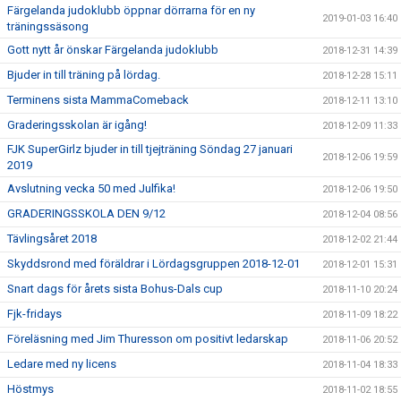
Färgelanda judoklubb öppnar dörrarna för en ny
2019-01-03 16:40
träningssäsong
Gott nytt år önskar Färgelanda judoklubb
2018-12-31 14:39
Bjuder in till träning på lördag.
2018-12-28 15:11
Terminens sista MammaComeback
2018-12-11 13:10
Graderingsskolan är igång!
2018-12-09 11:33
FJK SuperGirlz bjuder in till tjejträning Söndag 27 januari
2018-12-06 19:59
2019
Avslutning vecka 50 med Julfika!
2018-12-06 19:50
GRADERINGSSKOLA DEN 9/12
2018-12-04 08:56
Tävlingsåret 2018
2018-12-02 21:44
Skyddsrond med föräldrar i Lördagsgruppen 2018-12-01
2018-12-01 15:31
Snart dags för årets sista Bohus-Dals cup
2018-11-10 20:24
Fjk-fridays
2018-11-09 18:22
Föreläsning med Jim Thuresson om positivt ledarskap
2018-11-06 20:52
Ledare med ny licens
2018-11-04 18:33
Höstmys
2018-11-02 18:55