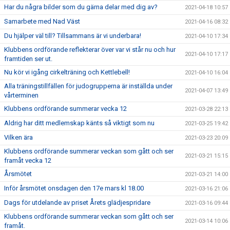
Har du några bilder som du gärna delar med dig av?
2021-04-18 10:57
Samarbete med Nad Väst
2021-04-16 08:32
Du hjälper väl till? Tillsammans är vi underbara!
2021-04-10 17:34
Klubbens ordförande reflekterar över var vi står nu och hur
2021-04-10 17:17
framtiden ser ut.
Nu kör vi igång cirkelträning och Kettlebell!
2021-04-10 16:04
Alla träningstillfällen för judogrupperna är inställda under
2021-04-07 13:49
vårterminen
Klubbens ordförande summerar vecka 12
2021-03-28 22:13
Aldrig har ditt medlemskap känts så viktigt som nu
2021-03-25 19:42
Vilken ära
2021-03-23 20:09
Klubbens ordförande summerar veckan som gått och ser
2021-03-21 15:15
framåt vecka 12
Årsmötet
2021-03-21 14:00
Inför årsmötet onsdagen den 17e mars kl 18.00
2021-03-16 21:06
Dags för utdelande av priset Årets glädjespridare
2021-03-16 09:44
Klubbens ordförande summerar veckan som gått och ser
2021-03-14 10:06
framåt.