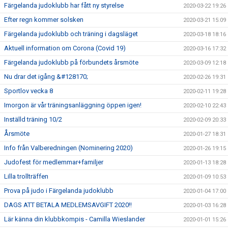
Färgelanda judoklubb har fått ny styrelse
2020-03-22 19:26
Efter regn kommer solsken
2020-03-21 15:09
Färgelanda judoklubb och träning i dagsläget
2020-03-18 18:16
Aktuell information om Corona (Covid 19)
2020-03-16 17:32
Färgelanda judoklubb på förbundets årsmöte
2020-03-09 12:18
Nu drar det igång &#128170;
2020-02-26 19:31
Sportlov vecka 8
2020-02-11 19:28
Imorgon är vår träningsanläggning öppen igen!
2020-02-10 22:43
Inställd träning 10/2
2020-02-09 20:33
Årsmöte
2020-01-27 18:31
Info från Valberedningen (Nominering 2020)
2020-01-26 19:15
Judofest för medlemmar+familjer
2020-01-13 18:28
Lilla trollträffen
2020-01-09 10:53
Prova på judo i Färgelanda judoklubb
2020-01-04 17:00
DAGS ATT BETALA MEDLEMSAVGIFT 2020!!
2020-01-03 16:28
Lär känna din klubbkompis - Camilla Wieslander
2020-01-01 15:26