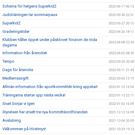
Schema för helgens SuperkidZ
2022-06-17 06:13
Judoträningen tar sommarpaus
2022-05-30 22:51
SuperkidZ
2022-05-27 20:15
Graderingstider
2022-04-20 18:17
Klubben håller öppet under påsklovet förutom de röda
2022-04-08 22:33
dagarna
Information från årsmötet
2022-04-02 08:39
Tempo
2022-03-20 20:28
Dags för årsmöte
2022-03-11 21:49
Medlemsavgift
2022-03-05 13:19
Allmän information från sportkommittén kring uppstart
2022-01-15 14:54
Träningarna startar upp nästa vecka!
2022-01-13 22:11
Snart börjar vi igen
2022-01-02 16:09
Styrelsen har utsett tre nya Kommittéordföranden
2021-12-12 16:09
Avslutning
2021-12-04 20:09
Välkommen på Höstmys!
2021-10-29 19:13