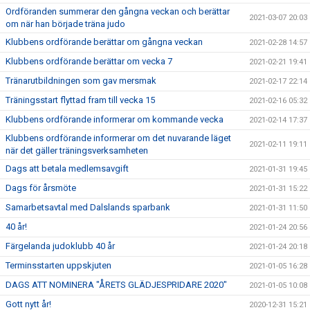
Ordföranden summerar den gångna veckan och berättar
2021-03-07 20:03
om när han började träna judo
Klubbens ordförande berättar om gångna veckan
2021-02-28 14:57
Klubbens ordförande berättar om vecka 7
2021-02-21 19:41
Tränarutbildningen som gav mersmak
2021-02-17 22:14
Träningsstart flyttad fram till vecka 15
2021-02-16 05:32
Klubbens ordförande informerar om kommande vecka
2021-02-14 17:37
Klubbens ordförande informerar om det nuvarande läget
2021-02-11 19:11
när det gäller träningsverksamheten
Dags att betala medlemsavgift
2021-01-31 19:45
Dags för årsmöte
2021-01-31 15:22
Samarbetsavtal med Dalslands sparbank
2021-01-31 11:50
40 år!
2021-01-24 20:56
Färgelanda judoklubb 40 år
2021-01-24 20:18
Terminsstarten uppskjuten
2021-01-05 16:28
DAGS ATT NOMINERA "ÅRETS GLÄDJESPRIDARE 2020"
2021-01-05 10:08
Gott nytt år!
2020-12-31 15:21