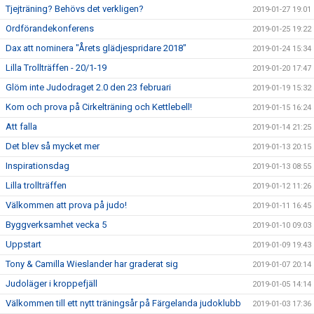
Tjejträning? Behövs det verkligen?
2019-01-27 19:01
Ordförandekonferens
2019-01-25 19:22
Dax att nominera "Årets glädjespridare 2018"
2019-01-24 15:34
Lilla Trollträffen - 20/1-19
2019-01-20 17:47
Glöm inte Judodraget 2.0 den 23 februari
2019-01-19 15:32
Kom och prova på Cirkelträning och Kettlebell!
2019-01-15 16:24
Att falla
2019-01-14 21:25
Det blev så mycket mer
2019-01-13 20:15
Inspirationsdag
2019-01-13 08:55
Lilla trollträffen
2019-01-12 11:26
Välkommen att prova på judo!
2019-01-11 16:45
Byggverksamhet vecka 5
2019-01-10 09:03
Uppstart
2019-01-09 19:43
Tony & Camilla Wieslander har graderat sig
2019-01-07 20:14
Judoläger i kroppefjäll
2019-01-05 14:14
Välkommen till ett nytt träningsår på Färgelanda judoklubb
2019-01-03 17:36