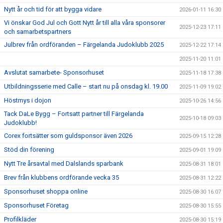
Nytt år och tid för att bygga vidare
2026-01-11 16:30
Vi önskar God Jul och Gott Nytt år till alla våra sponsorer
2025-12-23 17:11
och samarbetspartners
Julbrev från ordföranden – Färgelanda Judoklubb 2025
2025-12-22 17:14
2025-11-20 11:01
Avslutat samarbete- Sponsorhuset
2025-11-18 17:38
Utbildningsserie med Calle – start nu på onsdag kl. 19.00
2025-11-09 19:02
Höstmys i dojon
2025-10-26 14:56
Tack DaLe Bygg – Fortsatt partner till Färgelanda
2025-10-18 09:03
Judoklubb!
Corex fortsätter som guldsponsor även 2026
2025-09-15 12:28
Stöd din förening
2025-09-01 19:09
Nytt Tre årsavtal med Dalslands sparbank
2025-08-31 18:01
Brev från klubbens ordförande vecka 35
2025-08-31 12:22
Sponsorhuset shoppa online
2025-08-30 16:07
Sponsorhuset Företag
2025-08-30 15:55
Profilkläder
2025-08-30 15:19