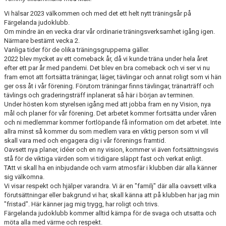
Vi hälsar 2023 välkommen och med det ett helt nytt träningsår på
Färgelanda judoklubb.
Om mindre än en vecka drar vår ordinarie träningsverksamhet igång igen.
Närmare bestämt vecka 2.
Vanliga tider för de olika träningsgrupperna gäller.
2022 blev mycket av ett comeback år, då vi kunde träna under hela året
efter ett par år med pandemi. Det blev en bra comeback och vi ser vi nu
fram emot att fortsätta träningar, läger, tävlingar och annat roligt som vi hän
ger oss åt i vår förening. Förutom träningar finns tävlingar, tränarträff och
tävlings och graderingsträff inplanerat så här i början av terminen.
Under hösten kom styrelsen igång med att jobba fram en ny Vision, nya
mål och planer för vår förening. Det arbetet kommer fortsätta under våren
och ni medlemmar kommer fortlöpande få information om det arbetet. Inte
allra minst så kommer du som medlem vara en viktig person som vi vill
skall vara med och engagera dig i vår förenings framtid.
Oavsett nya planer, idéer och en ny vision, kommer vi även fortsättningsvis
stå för de viktiga värden som vi tidigare släppt fast och verkat enligt.
TAtt vi skall ha en inbjudande och varm atmosfär i klubben där alla känner
sig välkomna.
Vi visar respekt och hjälper varandra. Vi är en "familj" där alla oavsett vilka
förutsättningar eller bakgrund vi har, skall känna att på klubben har jag min
"fristad". Här känner jag mig trygg, har roligt och trivs.
Färgelanda judoklubb kommer alltid kämpa för de svaga och utsatta och
möta alla med värme och respekt.